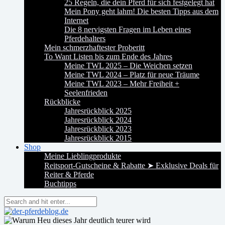
25 Regeln, die dein Pferd für sich festgelegt hat
Mein Pony geht lahm! Die besten Tipps aus dem
Internet
Die 8 nervigsten Fragen im Leben eines
Pferdehalters
Mein schmerzhaftester Proberitt
To Want Listen bis zum Ende des Jahres
Meine TWL 2025 – Die Weichen setzen
Meine TWL 2024 – Platz für neue Träume
Meine TWL 2023 – Mehr Freiheit +
Seelenfrieden
Rückblicke
Jahresrückblick 2025
Jahresrückblick 2024
Jahresrückblick 2023
Jahresrückblick 2015
Shop
Meine Lieblingprodukte
Reitsport-Gutscheine & Rabatte ➤ Exklusive Deals für
Reiter & Pferde
Buchtipps