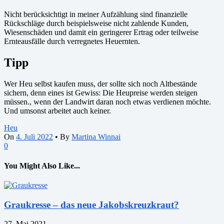
Nicht berücksichtigt in meiner Aufzählung sind finanzielle
Rückschläge durch beispielsweise nicht zahlende Kunden,
Wiesenschäden und damit ein geringerer Ertrag oder teilweise
Ernteausfälle durch verregnetes Heuernten.
Tipp
Wer Heu selbst kaufen muss, der sollte sich noch Altbestände
sichern, denn eines ist Gewiss: Die Heupreise werden steigen
müssen., wenn der Landwirt daran noch etwas verdienen möchte.
Und umsonst arbeitet auch keiner.
Heu
On
4. Juli 2022
•
By
Martina Winnai
0
You Might Also Like...
Graukresse – das neue Jakobskreuzkraut?
27. Mai 2021