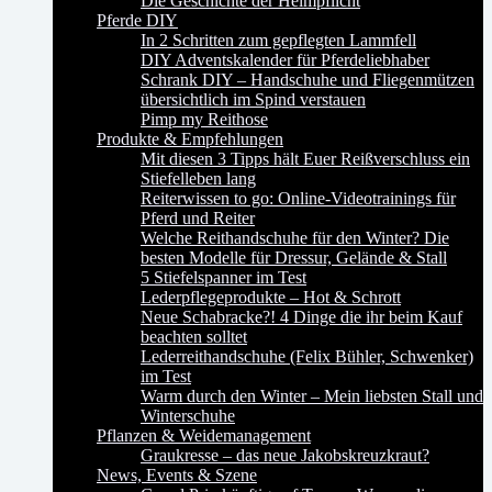
Die Geschichte der Helmpflicht
Pferde DIY
In 2 Schritten zum gepflegten Lammfell
DIY Adventskalender für Pferdeliebhaber
Schrank DIY – Handschuhe und Fliegenmützen
übersichtlich im Spind verstauen
Pimp my Reithose
Produkte & Empfehlungen
Mit diesen 3 Tipps hält Euer Reißverschluss ein
Stiefelleben lang
Reiterwissen to go: Online-Videotrainings für
Pferd und Reiter
Welche Reithandschuhe für den Winter? Die
besten Modelle für Dressur, Gelände & Stall
5 Stiefelspanner im Test
Lederpflegeprodukte – Hot & Schrott
Neue Schabracke?! 4 Dinge die ihr beim Kauf
beachten solltet
Lederreithandschuhe (Felix Bühler, Schwenker)
im Test
Warm durch den Winter – Mein liebsten Stall und
Winterschuhe
Pflanzen & Weidemanagement
Graukresse – das neue Jakobskreuzkraut?
News, Events & Szene