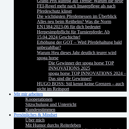
Grand Prix künftig auf Trense: Warum die neue
FEI-Regel mehr nach Imagepflege als nach
Pferdeschutz klingt
Die wichtigsten Pferdemessen im Überblick
Alles neu beim Reithelm? Was die Norm
EN1384:2023-06 für dich bedeutet
Herpesimpfpflicht für Turnierpferde: Ab
15.04.2024 Geschichte!
Erhöhung der GOT – Wird Pferdehaltung bald
unbezahlbar?
Warum Heu dieses Jahr deutlich teurer wird
spoga horse
Die Gewinner der spoga horse TOP
INNOVATIONS 2025
spoga horse TOP INNOVATIONS 2024 –
Das sind die Gewinner!
HUGO BOSS: Stil kennt keine Grenzen – auch
nicht im Reitsport
Mit mir arbeiten
Kooperationen
Sitzschulung und Unterricht
Kundenstimmen
Persönliches & Mindset
Über mich
Mit Humor durchs Reiterleben