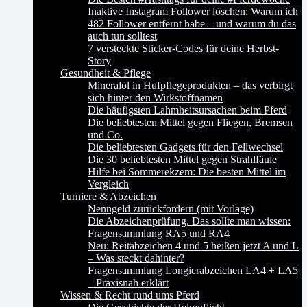
Inaktive Instagram Follower löschen: Warum ich
482 Follower entfernt habe – und warum du das
auch tun solltest
7 versteckte Sticker-Codes für deine Herbst-
Story
Gesundheit & Pflege
Mineralöl in Hufpflegeprodukten – das verbirgt
sich hinter den Wirkstoffnamen
Die häufigsten Lahmheitsursachen beim Pferd
Die beliebtesten Mittel gegen Fliegen, Bremsen
und Co.
Die beliebtesten Gadgets für den Fellwechsel
Die 30 beliebtesten Mittel gegen Strahlfäule
Hilfe bei Sommerekzem: Die besten Mittel im
Vergleich
Turniere & Abzeichen
Nenngeld zurückfordern (mit Vorlage)
Die Abzeichenprüfung. Das sollte man wissen:
Fragensammlung RA5 und RA4
Neu: Reitabzeichen 4 und 5 heißen jetzt A und L
– Was steckt dahinter?
Fragensammlung Longierabzeichen LA4 + LA5
– Praxisnah erklärt
Wissen & Recht rund ums Pferd