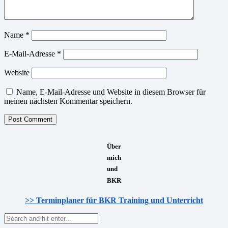
Name
*
E-Mail-Adresse
*
Website
Name, E-Mail-Adresse und Website in diesem Browser für
meinen nächsten Kommentar speichern.
Über
mich
und
BKR
>> Terminplaner für BKR Training und Unterricht