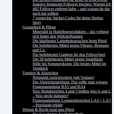
Inaktive Instagram Follower löschen: Warum ich
482 Follower entfernt habe – und warum du das
auch tun solltest
7 versteckte Sticker-Codes für deine Herbst-
Story
Gesundheit & Pflege
Mineralöl in Hufpflegeprodukten – das verbirgt
sich hinter den Wirkstoffnamen
Die häufigsten Lahmheitsursachen beim Pferd
Die beliebtesten Mittel gegen Fliegen, Bremsen
und Co.
Die beliebtesten Gadgets für den Fellwechsel
Die 30 beliebtesten Mittel gegen Strahlfäule
Hilfe bei Sommerekzem: Die besten Mittel im
Vergleich
Turniere & Abzeichen
Nenngeld zurückfordern (mit Vorlage)
Die Abzeichenprüfung. Das sollte man wissen:
Fragensammlung RA5 und RA4
Neu: Reitabzeichen 4 und 5 heißen jetzt A und L
– Was steckt dahinter?
Fragensammlung Longierabzeichen LA4 + LA5
– Praxisnah erklärt
Wissen & Recht rund ums Pferd