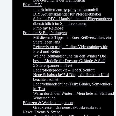
Die Geschichte der Helmpflicht
Pferde DIY
In 2 Schritten zum gepflegten Lammfell
DIY Adventskalender für Pferdeliebhaber
Schrank DIY – Handschuhe und Fliegenmützen
übersichtlich im Spind verstauen
Pimp my Reithose
Produkte & Empfehlungen
Mit diesen 3 Tipps hält Euer Reißverschluss ein
Stiefelleben lang
Reiterwissen to go: Online-Videotrainings für
Pferd und Reiter
Welche Reithandschuhe für den Winter? Die
besten Modelle für Dressur, Gelände & Stall
5 Stiefelspanner im Test
Lederpflegeprodukte – Hot & Schrott
Neue Schabracke?! 4 Dinge die ihr beim Kauf
beachten solltet
Lederreithandschuhe (Felix Bühler, Schwenker)
im Test
Warm durch den Winter – Mein liebsten Stall und
Winterschuhe
Pflanzen & Weidemanagement
Graukresse – das neue Jakobskreuzkraut?
News, Events & Szene