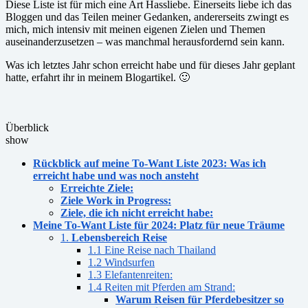
Diese Liste ist für mich eine Art Hassliebe. Einerseits liebe ich das
Bloggen und das Teilen meiner Gedanken, andererseits zwingt es
mich, mich intensiv mit meinen eigenen Zielen und Themen
auseinanderzusetzen – was manchmal herausfordernd sein kann.
Was ich letztes Jahr schon erreicht habe und für dieses Jahr geplant
hatte, erfahrt ihr in meinem Blogartikel. 🙂
Überblick
show
Rückblick auf meine To-Want Liste 2023: Was ich
erreicht habe und was noch ansteht
Erreichte Ziele:
Ziele Work in Progress:
Ziele, die ich nicht erreicht habe:
Meine To-Want Liste für 2024: Platz für neue Träume
1.
Lebensbereich Reise
1.1 Eine Reise nach Thailand
1.2 Windsurfen
1.3 Elefantenreiten:
1.4 Reiten mit Pferden am Strand:
Warum Reisen für Pferdebesitzer so