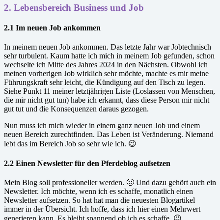
2.
Lebensbereich Business und Job
2.1 Im neuen Job ankommen
In meinem neuen Job ankommen. Das letzte Jahr war Jobtechnisch
sehr turbulent. Kaum hatte ich mich in meinem Job gefunden, schon
wechselte ich Mitte des Jahres 2024 in den Nächsten. Obwohl ich
meinen vorherigen Job wirklich sehr möchte, machte es mir meine
Führungskraft sehr leicht, die Kündigung auf den Tisch zu legen.
Siehe Punkt 11 meiner letztjährigen Liste (Loslassen von Menschen,
die mir nicht gut tun) habe ich erkannt, dass diese Person mir nicht
gut tut und die Konsequenzen daraus gezogen.
Nun muss ich mich wieder in einem ganz neuen Job und einem
neuen Bereich zurechtfinden. Das Leben ist Veränderung. Niemand
lebt das im Bereich Job so sehr wie ich. 😉
2.2 Einen Newsletter für den Pferdeblog aufsetzen
Mein Blog soll professioneller werden. 🙂 Und dazu gehört auch ein
Newsletter. Ich möchte, wenn ich es schaffe, monatlich einen
Newsletter aufsetzen. So hat hat man die neuesten Blogartikel
immer in der Übersicht. Ich hoffe, dass ich hier einen Mehrwert
generieren kann. Es bleibt spannend ob ich es schaffe. 😉