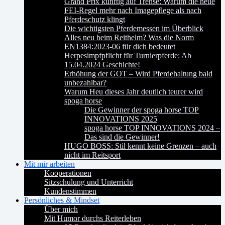
Grand Prix künftig auf Trense: Warum die neue
FEI-Regel mehr nach Imagepflege als nach
Pferdeschutz klingt
Die wichtigsten Pferdemessen im Überblick
Alles neu beim Reithelm? Was die Norm
EN1384:2023-06 für dich bedeutet
Herpesimpfpflicht für Turnierpferde: Ab
15.04.2024 Geschichte!
Erhöhung der GOT – Wird Pferdehaltung bald
unbezahlbar?
Warum Heu dieses Jahr deutlich teurer wird
spoga horse
Die Gewinner der spoga horse TOP
INNOVATIONS 2025
spoga horse TOP INNOVATIONS 2024 –
Das sind die Gewinner!
HUGO BOSS: Stil kennt keine Grenzen – auch
nicht im Reitsport
Mit mir arbeiten
Kooperationen
Sitzschulung und Unterricht
Kundenstimmen
Persönliches & Mindset
Über mich
Mit Humor durchs Reiterleben