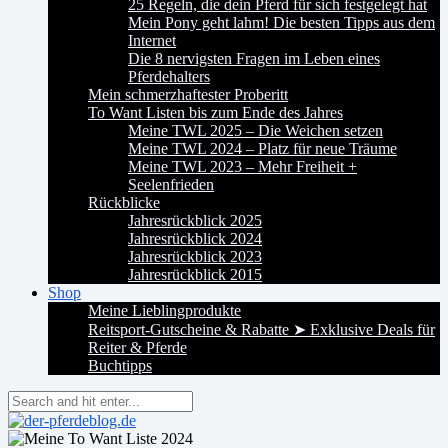
25 Regeln, die dein Pferd für sich festgelegt hat
Mein Pony geht lahm! Die besten Tipps aus dem
Internet
Die 8 nervigsten Fragen im Leben eines
Pferdehalters
Mein schmerzhaftester Proberitt
To Want Listen bis zum Ende des Jahres
Meine TWL 2025 – Die Weichen setzen
Meine TWL 2024 – Platz für neue Träume
Meine TWL 2023 – Mehr Freiheit +
Seelenfrieden
Rückblicke
Jahresrückblick 2025
Jahresrückblick 2024
Jahresrückblick 2023
Jahresrückblick 2015
Shop
Meine Lieblingprodukte
Reitsport-Gutscheine & Rabatte ➤ Exklusive Deals für
Reiter & Pferde
Buchtipps