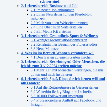
schwer sind:
2.
Lebensbereich Business und Job
2.1 Im neuen Job ankommen
2.2 Einen Newsletter für den Pferdeblog
aufsetzen
2.3 Mich von alten Webseiten trennen
2.4 Eine Über mich Seite erstellen
2.5 Ein Media Kit erstellen
3.
Lebensbereich Gesundheit, Sport & Wellness
3.1 Weniger Menstruationsschmerzen
3.2 Regelmäßiger Besuch des Fitnessstudios
3.3 Neue Matratze
4.
Was im im Bereich Wohnen verändern will
4.1 Den Garten zu einem Garten machen
5.
Lebensbereich Beziehungen! Oder Menschen, die
ich bis zum 31.12.2024 treffen möchte
5.1 Mehr Zeit mit Menschen verbringen, die mir
guttun und mich inspirieren
6.
Lebensbereich Spaß Dinge die ich lernen will und
alles andere
6.1 Auf die Reitsportmesse in Giessen gehen
6.2 Weiterhin fleißig Blogartikel schreiben
6.3 10.000 Follower auf Instagram
6.4 Professionellerer Auftritt auf Facebook und
Instagram