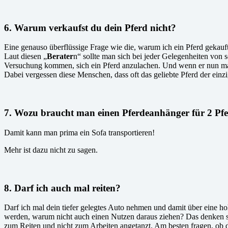
6. Warum verkaufst du dein Pferd nicht?
Eine genauso überflüssige Frage wie die, warum ich ein Pferd gekauft h
Laut diesen „
Berater
n“ sollte man sich bei jeder Gelegenheiten von s
Versuchung kommen, sich ein Pferd anzulachen. Und wenn er nun mal da
Dabei vergessen diese Menschen, dass oft das geliebte Pferd der einzi
7. Wozu braucht man einen Pferdeanhänger für 2 Pf
Damit kann man prima ein Sofa transportieren!
Mehr ist dazu nicht zu sagen.
8. Darf ich auch mal reiten?
Darf ich mal dein tiefer gelegtes Auto nehmen und damit über eine h
werden, warum nicht auch einen Nutzen daraus ziehen? Das denken sic
zum Reiten und nicht zum Arbeiten angetanzt. Am besten fragen, ob d