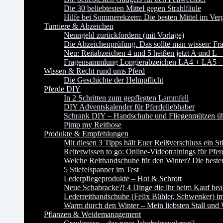
Die 30 beliebtesten Mittel gegen Strahlfäule
Hilfe bei Sommerekzem: Die besten Mittel im Verg
Turniere & Abzeichen
Nenngeld zurückfordern (mit Vorlage)
Die Abzeichenprüfung. Das sollte man wissen:
Neu: Reitabzeichen 4 und 5 heißen jetzt A und L –
Fragensammlung Longierabzeichen LA4 + LA5 – P
Wissen & Recht rund ums Pferd
Die Geschichte der Helmpflicht
Pferde DIY
In 2 Schritten zum gepflegten Lammfell
DIY Adventskalender für Pferdeliebhaber
Schrank DIY – Handschuhe und Fliegenmützen übe
Pimp my Reithose
Produkte & Empfehlungen
Mit diesen 3 Tipps hält Euer Reißverschluss ein St
Reiterwissen to go: Online-Videotrainings für Pfer
Welche Reithandschuhe für den Winter? Die besten
5 Stiefelspanner im Test
Lederpflegeprodukte – Hot & Schrott
Neue Schabracke?! 4 Dinge die ihr beim Kauf beac
Lederreithandschuhe (Felix Bühler, Schwenker) im
Warm durch den Winter – Mein liebsten Stall und
Pflanzen & Weidemanagement