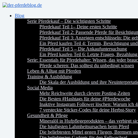
Blog
Serie Pferdekauf – Die wichtigsten Schritte
Pferdekauf Teil 1– Deine ersten Schritte
Pferdekauf Teil 2: Passende Pferde für Besichtig
Pferdekauf Teil 3: Anzeigen entschlüsseln: Die ge
Ein Pferd kaufen Teil 4: Termin, Besichtigung und
Pferdekauf Teil 5 – Die Ankaufuntersuchung
Ein Pferd kaufen Teil 6: Letzte Fragen, Bezahlung
Serie: Essentials für Pferdehalter: Wissen, das jeder brauc
Pferde scheren: Das solltest du unbedingt wissen
Leben & Alltag mit Pferden
Training & Ausbildung
Die Skala der Ausbildung und ihre Neuinterpretat
Social Media
Mehr Reichweite durch clevere Posting-Zeiten
Die Besten #Hashtags für deine #Pferdewoche
Inaktive Instagram Follower löschen: Warum ich 4
7 versteckte Sticker-Codes für deine Herbst-Story
Gesundheit & Pflege
Mineralöl in Hufpflegeprodukten – das verbirgt si
Die häufigsten Lahmheitsursachen beim Pferd
Die beliebtesten Mittel gegen Fliegen, Bremsen u
Die beliebtesten Gadgets für den Fellwechsel