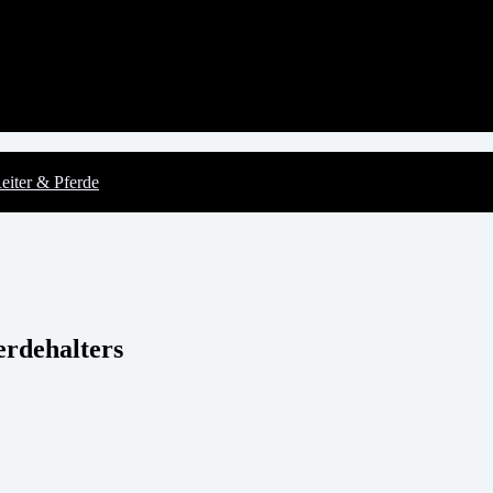
eiter & Pferde
erdehalters