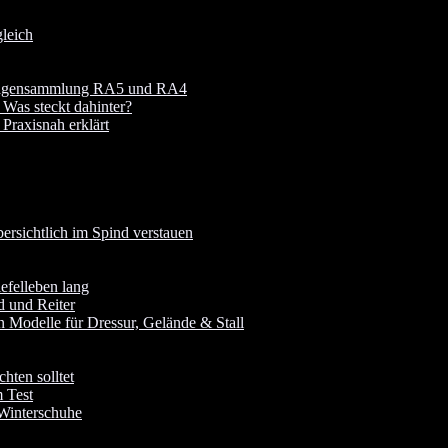
leich
 Fragensammlung RA5 und RA4
 Was steckt dahinter?
raxisnah erklärt
rsichtlich im Spind verstauen
iefelleben lang
d und Reiter
 Modelle für Dressur, Gelände & Stall
hten solltet
 Test
 Winterschuhe