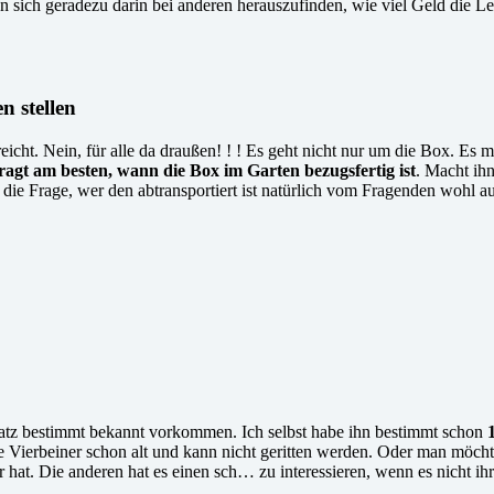
en sich geradezu darin bei anderen herauszufinden, wie viel Geld die L
n stellen
eicht. Nein, für alle da draußen! ! ! Es geht nicht nur um die Box. Es
agt am besten, wann die Box im Garten bezugsfertig ist
. Macht ih
ie Frage, wer den abtransportiert ist natürlich vom Fragenden wohl a
 Satz bestimmt bekannt vorkommen. Ich selbst habe ihn bestimmt schon
e Vierbeiner schon alt und kann nicht geritten werden. Oder man möchte
at. Die anderen hat es einen sch… zu interessieren, wenn es nicht ihre