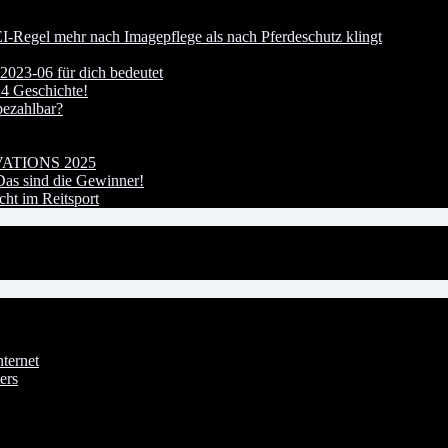
I-Regel mehr nach Imagepflege als nach Pferdeschutz klingt
023-06 für dich bedeutet
24 Geschichte!
bezahlbar?
OVATIONS 2025
s sind die Gewinner!
ht im Reitsport
ternet
ers