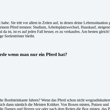
abe. Sie tritt vor allem in Zeiten auf, in denen deine Lebenssituation 
einem Pferd trennen: Studium, Arbeitsplatzwechsel, Hauskauf, steigende 
 ist, ist es auf jeden Fall besser, es zu verkaufen. Am besten gleich
ge Seelentröster bleibt.
erde wenn man nur ein Pferd hat?
ohe Bordsteinkante fahren? Wenn das Pferd schon nicht wegzudiskutiere
h dann nämlich die Meisten Kritiker. Von Boxen misten, Putzen und Sat
ie Damen und Herren vor oder nach dem Reiten die Box misten, das Pfe