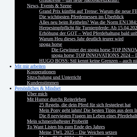
Graukresse – das neue Jakobskreuzkraut?
News, Events & Szene
Grand Prix künftig auf Trense: Warum die neue FE
Die wichtigsten Pferdemessen im Überblick
Alles neu beim Reithelm? Was die Norm EN1384:2
Herpesimpfpflicht für Turnierpferde: Ab 15.04.20
Erhöhung der GOT – Wird Pferdehaltung bald un
Warum Heu dieses Jahr deutlich teurer wird
spoga horse
Die Gewinner der spoga horse TOP INN
spoga horse TOP INNOVATIONS 2024 – Da
HUGO BOSS: Stil kennt keine Grenzen – auch nic
Mit mir arbeiten
Kooperationen
Sitzschulung und Unterricht
Kundenstimmen
Persönliches & Mindset
Über mich
Mit Humor durchs Reiterleben
25 Regeln, die dein Pferd für sich festgelegt hat
Mein Pony geht lahm! Die besten Tipps aus dem In
Die 8 nervigsten Fragen im Leben eines Pferdehalt
Mein schmerzhaftester Proberitt
To Want Listen bis zum Ende des Jahres
Meine TWL 2025 – Die Weichen setzen