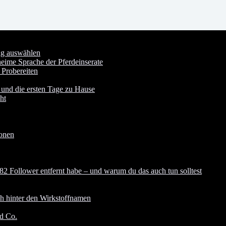
ung auswählen
heime Sprache der Pferdeinserate
 Probereiten
 und die ersten Tage zu Hause
ht
ionen
82 Follower entfernt habe – und warum du das auch tun solltest
ch hinter den Wirkstoffnamen
nd Co.