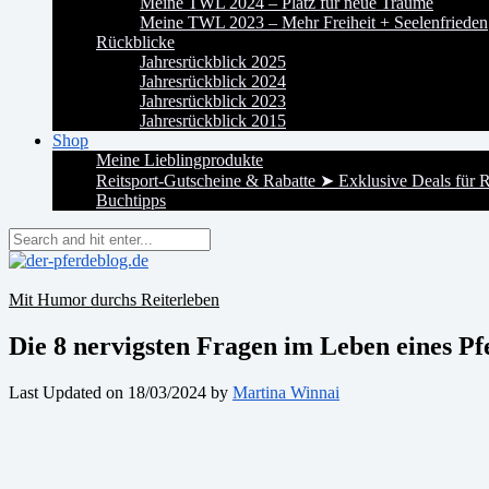
Meine TWL 2024 – Platz für neue Träume
Meine TWL 2023 – Mehr Freiheit + Seelenfrieden
Rückblicke
Jahresrückblick 2025
Jahresrückblick 2024
Jahresrückblick 2023
Jahresrückblick 2015
Shop
Meine Lieblingprodukte
Reitsport-Gutscheine & Rabatte ➤ Exklusive Deals für R
Buchtipps
Mit Humor durchs Reiterleben
Die 8 nervigsten Fragen im Leben eines Pf
Last Updated on 18/03/2024 by
Martina Winnai