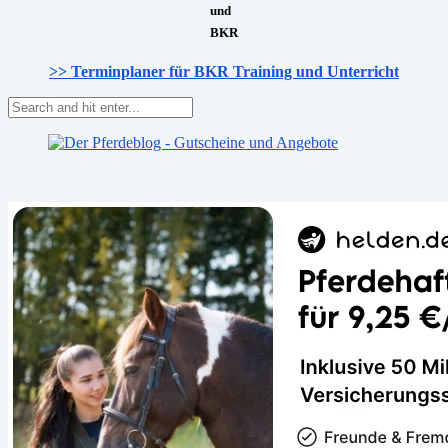
und
BKR
>> Terminplaner für BKR Training und Unterricht