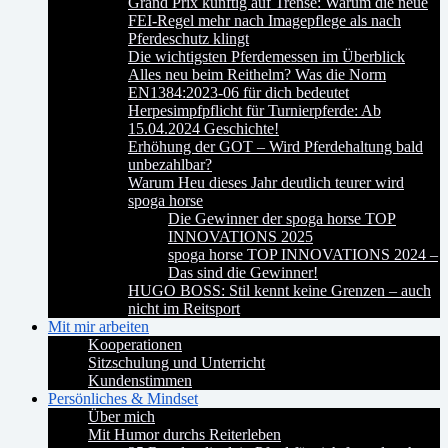
Grand Prix künftig auf Trense: Warum die neue
FEI-Regel mehr nach Imagepflege als nach
Pferdeschutz klingt
Die wichtigsten Pferdemessen im Überblick
Alles neu beim Reithelm? Was die Norm
EN1384:2023-06 für dich bedeutet
Herpesimpfpflicht für Turnierpferde: Ab
15.04.2024 Geschichte!
Erhöhung der GOT – Wird Pferdehaltung bald
unbezahlbar?
Warum Heu dieses Jahr deutlich teurer wird
spoga horse
Die Gewinner der spoga horse TOP
INNOVATIONS 2025
spoga horse TOP INNOVATIONS 2024 –
Das sind die Gewinner!
HUGO BOSS: Stil kennt keine Grenzen – auch
nicht im Reitsport
Mit mir arbeiten
Kooperationen
Sitzschulung und Unterricht
Kundenstimmen
Persönliches & Mindset
Über mich
Mit Humor durchs Reiterleben