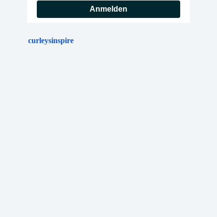
Anmelden
curleysinspire