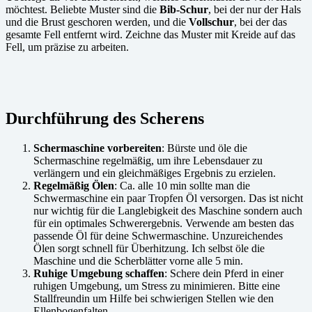
möchtest. Beliebte Muster sind die
Bib-Schur
, bei der nur der Hals
und die Brust geschoren werden, und die
Vollschur
, bei der das
gesamte Fell entfernt wird. Zeichne das Muster mit Kreide auf das
Fell, um präzise zu arbeiten.
Durchführung des Scherens
Schermaschine vorbereiten
: Bürste und öle die
Schermaschine regelmäßig, um ihre Lebensdauer zu
verlängern und ein gleichmäßiges Ergebnis zu erzielen.
Regelmäßig Ölen
: Ca. alle 10 min sollte man die
Schwermaschine ein paar Tropfen Öl versorgen. Das ist nicht
nur wichtig für die Langlebigkeit des Maschine sondern auch
für ein optimales Schwerergebnis. Verwende am besten das
passende Öl für deine Schwermaschine. Unzureichendes
Ölen sorgt schnell für Überhitzung. Ich selbst öle die
Maschine und die Scherblätter vorne alle 5 min.
Ruhige Umgebung schaffen
: Schere dein Pferd in einer
ruhigen Umgebung, um Stress zu minimieren. Bitte eine
Stallfreundin um Hilfe bei schwierigen Stellen wie den
Ellenbogenfalten.