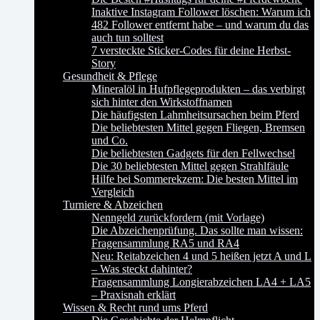
Inaktive Instagram Follower löschen: Warum ich
482 Follower entfernt habe – und warum du das
auch tun solltest
7 versteckte Sticker-Codes für deine Herbst-
Story
Gesundheit & Pflege
Mineralöl in Hufpflegeprodukten – das verbirgt
sich hinter den Wirkstoffnamen
Die häufigsten Lahmheitsursachen beim Pferd
Die beliebtesten Mittel gegen Fliegen, Bremsen
und Co.
Die beliebtesten Gadgets für den Fellwechsel
Die 30 beliebtesten Mittel gegen Strahlfäule
Hilfe bei Sommerekzem: Die besten Mittel im
Vergleich
Turniere & Abzeichen
Nenngeld zurückfordern (mit Vorlage)
Die Abzeichenprüfung. Das sollte man wissen:
Fragensammlung RA5 und RA4
Neu: Reitabzeichen 4 und 5 heißen jetzt A und L
– Was steckt dahinter?
Fragensammlung Longierabzeichen LA4 + LA5
– Praxisnah erklärt
Wissen & Recht rund ums Pferd