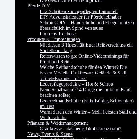
Die Geschichte der Helmpflicht
Pferde DIY
In 2 Schritten zum gepflegten Lammfell
DIY Adventskalender für Pferdeliebhaber
Schrank DIY – Handschuhe und Fliegenmützen
übersichtlich im Spind verstauen
Pimp my Reithose
Produkte & Empfehlungen
Mit diesen 3 Tipps hält Euer Reißverschluss ein
Stiefelleben lang
Reiterwissen to go: Online-Videotrainings für
Pferd und Reiter
Welche Reithandschuhe für den Winter? Die
besten Modelle für Dressur, Gelände & Stall
5 Stiefelspanner im Test
Lederpflegeprodukte – Hot & Schrott
Neue Schabracke?! 4 Dinge die ihr beim Kauf
beachten solltet
Lederreithandschuhe (Felix Bühler, Schwenker)
im Test
Warm durch den Winter – Mein liebsten Stall und
Winterschuhe
Pflanzen & Weidemanagement
Graukresse – das neue Jakobskreuzkraut?
News, Events & Szene