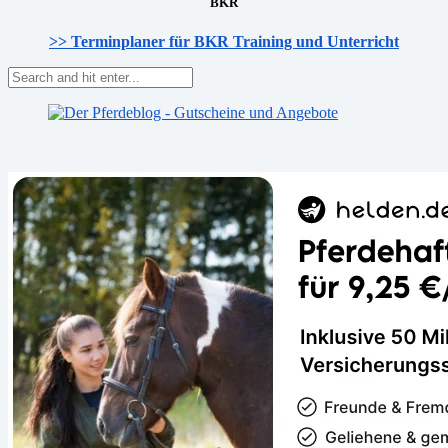
BKR
>> Terminplaner für BKR Training und Unterricht