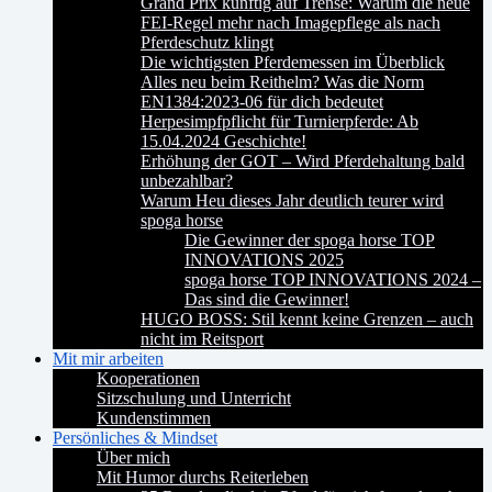
Grand Prix künftig auf Trense: Warum die neue
FEI-Regel mehr nach Imagepflege als nach
Pferdeschutz klingt
Die wichtigsten Pferdemessen im Überblick
Alles neu beim Reithelm? Was die Norm
EN1384:2023-06 für dich bedeutet
Herpesimpfpflicht für Turnierpferde: Ab
15.04.2024 Geschichte!
Erhöhung der GOT – Wird Pferdehaltung bald
unbezahlbar?
Warum Heu dieses Jahr deutlich teurer wird
spoga horse
Die Gewinner der spoga horse TOP
INNOVATIONS 2025
spoga horse TOP INNOVATIONS 2024 –
Das sind die Gewinner!
HUGO BOSS: Stil kennt keine Grenzen – auch
nicht im Reitsport
Mit mir arbeiten
Kooperationen
Sitzschulung und Unterricht
Kundenstimmen
Persönliches & Mindset
Über mich
Mit Humor durchs Reiterleben