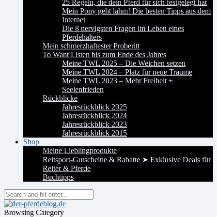
25 Regeln, die dein Pferd für sich festgelegt hat
Mein Pony geht lahm! Die besten Tipps aus dem
Internet
Die 8 nervigsten Fragen im Leben eines
Pferdehalters
Mein schmerzhaftester Proberitt
To Want Listen bis zum Ende des Jahres
Meine TWL 2025 – Die Weichen setzen
Meine TWL 2024 – Platz für neue Träume
Meine TWL 2023 – Mehr Freiheit +
Seelenfrieden
Rückblicke
Jahresrückblick 2025
Jahresrückblick 2024
Jahresrückblick 2023
Jahresrückblick 2015
Shop
Meine Lieblingprodukte
Reitsport-Gutscheine & Rabatte ➤ Exklusive Deals für
Reiter & Pferde
Buchtipps
Browsing Category