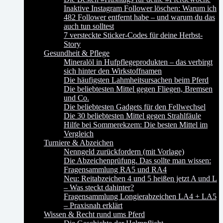
Inaktive Instagram Follower löschen: Warum ich
482 Follower entfernt habe – und warum du das
auch tun solltest
7 versteckte Sticker-Codes für deine Herbst-
Story
Gesundheit & Pflege
Mineralöl in Hufpflegeprodukten – das verbirgt
sich hinter den Wirkstoffnamen
Die häufigsten Lahmheitsursachen beim Pferd
Die beliebtesten Mittel gegen Fliegen, Bremsen
und Co.
Die beliebtesten Gadgets für den Fellwechsel
Die 30 beliebtesten Mittel gegen Strahlfäule
Hilfe bei Sommerekzem: Die besten Mittel im
Vergleich
Turniere & Abzeichen
Nenngeld zurückfordern (mit Vorlage)
Die Abzeichenprüfung. Das sollte man wissen:
Fragensammlung RA5 und RA4
Neu: Reitabzeichen 4 und 5 heißen jetzt A und L
– Was steckt dahinter?
Fragensammlung Longierabzeichen LA4 + LA5
– Praxisnah erklärt
Wissen & Recht rund ums Pferd