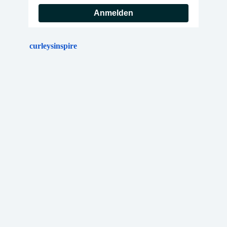
Anmelden
curleysinspire