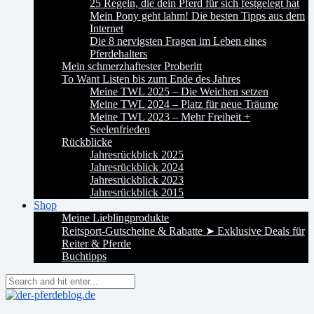
25 Regeln, die dein Pferd für sich festgelegt hat
Mein Pony geht lahm! Die besten Tipps aus dem
Internet
Die 8 nervigsten Fragen im Leben eines
Pferdehalters
Mein schmerzhaftester Proberitt
To Want Listen bis zum Ende des Jahres
Meine TWL 2025 – Die Weichen setzen
Meine TWL 2024 – Platz für neue Träume
Meine TWL 2023 – Mehr Freiheit +
Seelenfrieden
Rückblicke
Jahresrückblick 2025
Jahresrückblick 2024
Jahresrückblick 2023
Jahresrückblick 2015
Shop
Meine Lieblingprodukte
Reitsport-Gutscheine & Rabatte ➤ Exklusive Deals für
Reiter & Pferde
Buchtipps