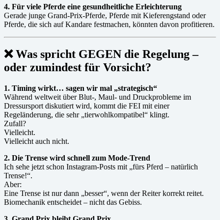
4. Für viele Pferde eine gesundheitliche Erleichterung
Gerade junge Grand-Prix-Pferde, Pferde mit Kieferengstand oder
Pferde, die sich auf Kandare festmachen, könnten davon profitieren.
❌
Was spricht GEGEN die Regelung –
oder zumindest für Vorsicht?
1. Timing wirkt… sagen wir mal „strategisch“
Während weltweit über Blut-, Maul- und Druckprobleme im
Dressursport diskutiert wird, kommt die FEI mit einer
Regeländerung, die sehr „tierwohlkompatibel“ klingt.
Zufall?
Vielleicht.
Vielleicht auch nicht.
2. Die Trense wird schnell zum Mode-Trend
Ich sehe jetzt schon Instagram-Posts mit „fürs Pferd – natürlich
Trense!“.
Aber:
Eine Trense ist nur dann „besser“, wenn der Reiter korrekt reitet.
Biomechanik entscheidet – nicht das Gebiss.
3. Grand Prix bleibt Grand Prix