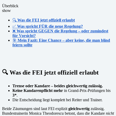
Überblick
show
🔍
Was die FEI jetzt offiziell erlaubt
✅
Was spricht FÜR die neue Regelung?
❌
Was spricht GEGEN die Regelung – oder zumindest
für Vorsicht?
🎯
Mein Fazit: Eine Chance – aber keine, die man blind
feiern sollte
🔍
Was die FEI jetzt offiziell erlaubt
Trense oder Kandare – beides gleichwertig zulässig.
Keine Kandarenpflicht mehr
in Grand-Prix-Prüfungen bis
3*
.
Die Entscheidung liegt komplett bei Reiter und Trainer.
Beide Zäumungen sind laut FEI explizit
gleichwertig
zulässig.
Bundestrainerin Monica Theodorescu betont, dass die Kandare
nicht