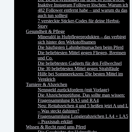
Inaktive Instagram Follower löschen: Warum ich
482 Follower entfernt habe – und warum du das
auch tun solltest
7 versteckte Sticker-Codes für deine Herbst-
Story
Gesundheit & Pflege
Mineralöl in Hufpflegeprodukten – das verbirgt
sich hinter den Wirkstoffnamen
Die häufigsten Lahmheitsursachen beim Pferd
Die beliebtesten Mittel gegen Fliegen, Bremsen
und Co.
Die beliebtesten Gadgets für den Fellwechsel
Die 30 beliebtesten Mittel gegen Strahlfäule
Hilfe bei Sommerekzem: Die besten Mittel im
Vergleich
Turniere & Abzeichen
Nenngeld zurückfordern (mit Vorlage)
Die Abzeichenprüfung. Das sollte man wissen:
Fragensammlung RA5 und RA4
Neu: Reitabzeichen 4 und 5 heißen jetzt A und L
– Was steckt dahinter?
Fragensammlung Longierabzeichen LA4 + LA5
– Praxisnah erklärt
Wissen & Recht rund ums Pferd