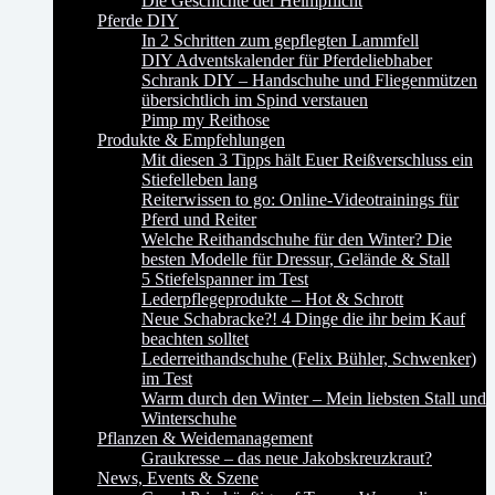
Die Geschichte der Helmpflicht
Pferde DIY
In 2 Schritten zum gepflegten Lammfell
DIY Adventskalender für Pferdeliebhaber
Schrank DIY – Handschuhe und Fliegenmützen
übersichtlich im Spind verstauen
Pimp my Reithose
Produkte & Empfehlungen
Mit diesen 3 Tipps hält Euer Reißverschluss ein
Stiefelleben lang
Reiterwissen to go: Online-Videotrainings für
Pferd und Reiter
Welche Reithandschuhe für den Winter? Die
besten Modelle für Dressur, Gelände & Stall
5 Stiefelspanner im Test
Lederpflegeprodukte – Hot & Schrott
Neue Schabracke?! 4 Dinge die ihr beim Kauf
beachten solltet
Lederreithandschuhe (Felix Bühler, Schwenker)
im Test
Warm durch den Winter – Mein liebsten Stall und
Winterschuhe
Pflanzen & Weidemanagement
Graukresse – das neue Jakobskreuzkraut?
News, Events & Szene