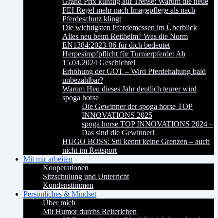
Grand Prix künftig auf Trense: Warum die neue
FEI-Regel mehr nach Imagepflege als nach
Pferdeschutz klingt
Die wichtigsten Pferdemessen im Überblick
Alles neu beim Reithelm? Was die Norm
EN1384:2023-06 für dich bedeutet
Herpesimpfpflicht für Turnierpferde: Ab
15.04.2024 Geschichte!
Erhöhung der GOT – Wird Pferdehaltung bald
unbezahlbar?
Warum Heu dieses Jahr deutlich teurer wird
spoga horse
Die Gewinner der spoga horse TOP
INNOVATIONS 2025
spoga horse TOP INNOVATIONS 2024 –
Das sind die Gewinner!
HUGO BOSS: Stil kennt keine Grenzen – auch
nicht im Reitsport
Mit mir arbeiten
Kooperationen
Sitzschulung und Unterricht
Kundenstimmen
Persönliches & Mindset
Über mich
Mit Humor durchs Reiterleben