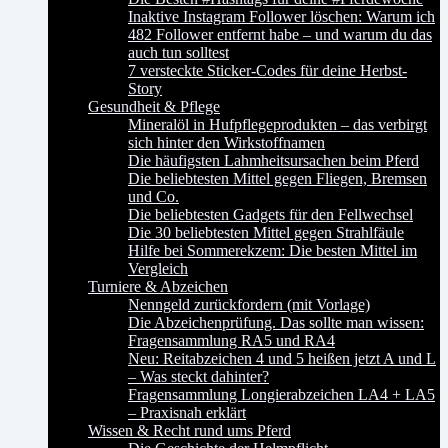
Inaktive Instagram Follower löschen: Warum ich
482 Follower entfernt habe – und warum du das
auch tun solltest
7 versteckte Sticker-Codes für deine Herbst-
Story
Gesundheit & Pflege
Mineralöl in Hufpflegeprodukten – das verbirgt
sich hinter den Wirkstoffnamen
Die häufigsten Lahmheitsursachen beim Pferd
Die beliebtesten Mittel gegen Fliegen, Bremsen
und Co.
Die beliebtesten Gadgets für den Fellwechsel
Die 30 beliebtesten Mittel gegen Strahlfäule
Hilfe bei Sommerekzem: Die besten Mittel im
Vergleich
Turniere & Abzeichen
Nenngeld zurückfordern (mit Vorlage)
Die Abzeichenprüfung. Das sollte man wissen:
Fragensammlung RA5 und RA4
Neu: Reitabzeichen 4 und 5 heißen jetzt A und L
– Was steckt dahinter?
Fragensammlung Longierabzeichen LA4 + LA5
– Praxisnah erklärt
Wissen & Recht rund ums Pferd