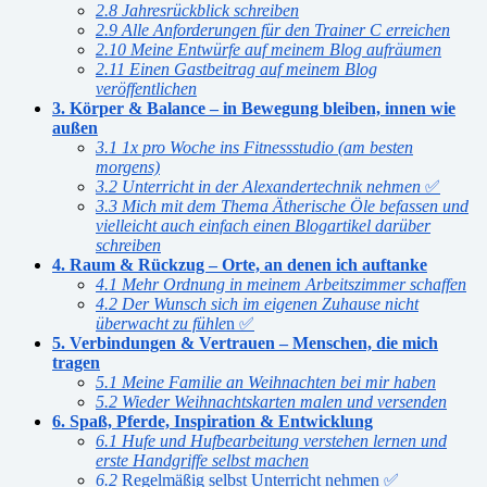
2.8 Jahresrückblick schreiben
2.9 Alle Anforderungen für den Trainer C erreichen
2.10 Meine Entwürfe auf meinem Blog aufräumen
2.11 Einen Gastbeitrag auf meinem Blog
veröffentlichen
3.
Körper & Balance – in Bewegung bleiben, innen wie
außen
3.1 1x pro Woche ins Fitnessstudio (am besten
morgens)
3.2 Unterricht in der Alexandertechnik nehmen
✅
3.3 Mich mit dem Thema Ätherische Öle befassen und
vielleicht auch einfach einen Blogartikel darüber
schreiben
4. Raum & Rückzug – Orte, an denen ich auftanke
4.1 Mehr Ordnung in meinem Arbeitszimmer schaffen
4.2 Der Wunsch sich im eigenen Zuhause nicht
überwacht zu fühle
n ✅
5. Verbindungen & Vertrauen – Menschen, die mich
tragen
5.1 Meine Familie an Weihnachten bei mir haben
5.2 Wieder Weihnachtskarten malen und versenden
6. Spaß, Pferde, Inspiration & Entwicklung
6.1 Hufe und Hufbearbeitung verstehen lernen und
erste Handgriffe selbst machen
6.2
Regelmäßig selbst Unterricht nehmen ✅