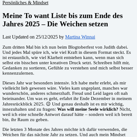
Persönliches & Mindset
Meine To want Liste bis zum Ende des
Jahres 2025 – Die Weichen setzen
Last Updated on 25/12/2025 by
Martina Winnai
Zum dritten Mal bin ich nun beim Blogtoberfest von Judith dabei.
Und jedes Mal spüre ich, wie viel Kraft in diesem Format steckt. Es
ist erstaunlich, wie viel Klarheit entstehen kann, wenn man sich
selbst ein bisschen unter kreativen Druck setzt. Schreiben hilft mir,
Gedanken zu sortieren, Gefühle zu verstehen und mich selbst besser
kennenzulernen.
Dieses Jahr war besonders intensiv. Ich habe mehr erlebt, als mir
vielleicht lieb gewesen wäre. Vieles kam ungeplant, manches war
wunderschön, anderes schmerzhaft. Freud und Leid lagen oft nah
beieinander. Um was es geht, erfahrt ihr Ende Dezember in meinem
Jahresrückblick 2025. 😉 Und genau deshalb ist es mir wichtig,
innezuhalten und zu fragen:
Was will meine Seele wirklich?
Nicht,
weil ich eine schnelle Antwort darauf hätte – sondern weil ich bereit
bin, ihr Raum zu geben.
Die letzten 3 Monate des Jahres möchte ich dafür verwenden, die
Weichen für das nächste Jahr zu setzen. Und auch mein Mindset