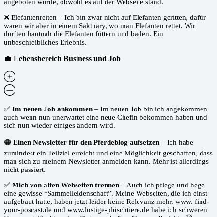
angeboten wurde, obwohl es auf der Webseite stand.
❌ Elefantenreiten – Ich bin zwar nicht auf Elefanten geritten, dafür
waren wir aber in einem Saktuary, wo man Elefanten rettet. Wir
durften hautnah die Elefanten füttern und baden. Ein
unbeschreibliches Erlebnis.
💼
Lebensbereich Business und Job
✅
Im neuen Job ankommen
– Im neuen Job bin ich angekommen
auch wenn nun unerwartet eine neue Chefin bekommen haben und
sich nun wieder einiges ändern wird.
🟠
Einen Newsletter für den Pferdeblog aufsetzen
– Ich habe
zumindest ein Teilziel erreicht und eine Möglichkeit geschaffen, dass
man sich zu meinem Newsletter anmelden kann. Mehr ist allerdings
nicht passiert.
✅
Mich von alten Webseiten trennen
– Auch ich pflege und hege
eine gewisse “Sammelleidenschaft”. Meine Webseiten, die ich einst
aufgebaut hatte, haben jetzt leider keine Relevanz mehr. www. find-
your-poscast.de und www.lustige-plüschtiere.de habe ich schweren