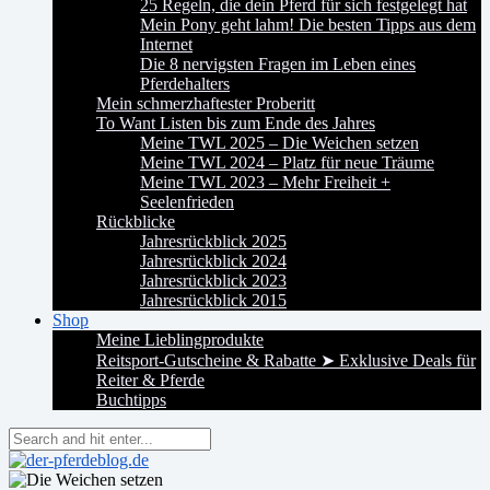
25 Regeln, die dein Pferd für sich festgelegt hat
Mein Pony geht lahm! Die besten Tipps aus dem
Internet
Die 8 nervigsten Fragen im Leben eines
Pferdehalters
Mein schmerzhaftester Proberitt
To Want Listen bis zum Ende des Jahres
Meine TWL 2025 – Die Weichen setzen
Meine TWL 2024 – Platz für neue Träume
Meine TWL 2023 – Mehr Freiheit +
Seelenfrieden
Rückblicke
Jahresrückblick 2025
Jahresrückblick 2024
Jahresrückblick 2023
Jahresrückblick 2015
Shop
Meine Lieblingprodukte
Reitsport-Gutscheine & Rabatte ➤ Exklusive Deals für
Reiter & Pferde
Buchtipps