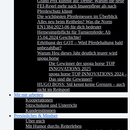
Grand Prix künftig auf Trense: Warum die neue
FEI-Regel mehr nach Imagepflege als nach
Pferdeschutz klingt
Die wichtigsten Pferdemessen im Überblick
Alles neu beim Reithelm? Was die Norm
EN1384:2023-06 für dich bedeutet
Herpesimpfpflicht für Turnierpferde: Ab
15.04.2024 Geschichte!
Erhöhung der GOT – Wird Pferdehaltung bald
unbezahlbar?
Warum Heu dieses Jahr deutlich teurer wird
spoga horse
Die Gewinner der spoga horse TOP
INNOVATIONS 2025
spoga horse TOP INNOVATIONS 2024 –
Das sind die Gewinner!
HUGO BOSS: Stil kennt keine Grenzen – auch
nicht im Reitsport
Mit mir arbeiten
Kooperationen
Sitzschulung und Unterricht
Kundenstimmen
Persönliches & Mindset
Über mich
Mit Humor durchs Reiterleben