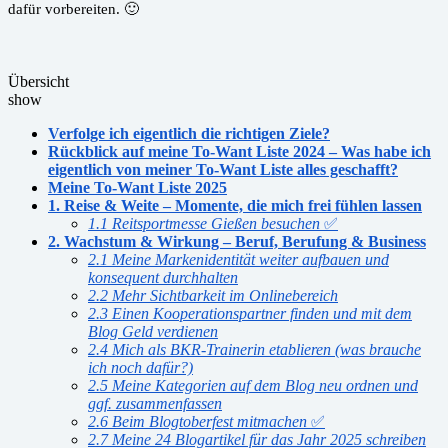
dafür vorbereiten. 🙂
Übersicht
show
Verfolge ich eigentlich die richtigen Ziele?
Rückblick auf meine To-Want Liste 2024 – Was habe ich
eigentlich von meiner To-Want Liste alles geschafft?
Meine To-Want Liste 2025
1. Reise & Weite – Momente, die mich frei fühlen lassen
1.1 Reitsportmesse Gießen besuchen
✅
2. Wachstum & Wirkung – Beruf, Berufung & Business
2.1 Meine Markenidentität weiter aufbauen und
konsequent durchhalten
2.2 Mehr Sichtbarkeit im Onlinebereich
2.3 Einen Kooperationspartner finden und mit dem
Blog Geld verdienen
2.4 Mich als BKR-Trainerin etablieren (was brauche
ich noch dafür?)
2.5 Meine Kategorien auf dem Blog neu ordnen und
ggf. zusammenfassen
2.6 Beim Blogtoberfest mitmachen
✅
2.7 Meine 24 Blogartikel für das Jahr 2025 schreiben