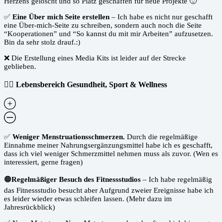
Herzens gelöscht und so Platz geschaffen für neue Projekte 🙂
✅
Eine Über mich Seite erstellen
– Ich habe es nicht nur geschafft
eine Über-mich-Seite zu schreiben, sondern auch noch die Seite
“Kooperationen” und “So kannst du mit mir Arbeiten” aufzusetzen.
Bin da sehr stolz drauf.:)
❌ Die Erstellung eines Media Kits ist leider auf der Strecke
geblieben.
🚴‍♀️ Lebensbereich Gesundheit, Sport & Wellness
✅
Weniger Menstruationsschmerzen.
Durch die regelmäßige
Einnahme meiner Nahrungsergänzungsmittel habe ich es geschafft,
dass ich viel weniger Schmerzmittel nehmen muss als zuvor. (Wen es
interessiert, gerne fragen)
🟠
Regelmäßiger Besuch des Fitnessstudios
– Ich habe regelmäßig
das Fitnessstudio besucht aber Aufgrund zweier Ereignisse habe ich
es leider wieder etwas schleifen lassen. (Mehr dazu im
Jahresrückblick)