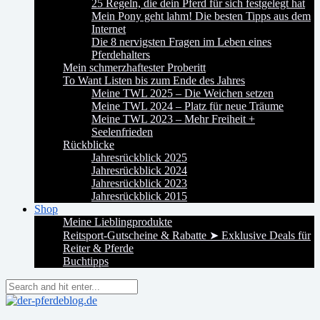
25 Regeln, die dein Pferd für sich festgelegt hat
Mein Pony geht lahm! Die besten Tipps aus dem
Internet
Die 8 nervigsten Fragen im Leben eines
Pferdehalters
Mein schmerzhaftester Proberitt
To Want Listen bis zum Ende des Jahres
Meine TWL 2025 – Die Weichen setzen
Meine TWL 2024 – Platz für neue Träume
Meine TWL 2023 – Mehr Freiheit +
Seelenfrieden
Rückblicke
Jahresrückblick 2025
Jahresrückblick 2024
Jahresrückblick 2023
Jahresrückblick 2015
Shop
Meine Lieblingprodukte
Reitsport-Gutscheine & Rabatte ➤ Exklusive Deals für
Reiter & Pferde
Buchtipps