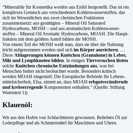
“Mineralöle für Kosmetika werden aus Erdöl hergestellt. Das ist ein
komplexes Gemisch aus verschiedenen Kohlen­wasser­stoffen, das
sich im Wesentlichen aus zwei chemischen Fraktionen
zusammensetzt: aus gesättigten – Mineral Oil Saturated
Hydrocarbons, MOSH – und aus aromatischen Kohlen­wasser­
stoffen – Mineral Oil Aromatic Hydrocarbons, MOAH. Die Haupt­
fraktion mit dem größten Anteil bilden die MOSH.
Von einem Teil der MOSH weiß man, dass sie über die Nahrung
leicht aufgenommen werden und sich
im Körper anreichern
. …
Diese
Ablagerungen können Knötchen (Granulome) in Leber,
Milz und Lymph­knoten bilden
. In einigen
Tier­versuchen lösten
solche
Knötchen chro­nische Entzündungen aus
, was bei
Menschen bisher nicht beob­achtet wurde. Besonders kritisch
werden MOAH einge­stuft: Die Europäische Behörde für Lebens­
mittel­sicherheit, Efsa, nimmt an, dass MOAH
erbgutver­ändernde
und krebs­er­regende
Komponenten enthalten.” (Quelle: Stiftung
Warentest 1))
Klauenöl:
Wir aus den Hufen von Schlachttieren gewonnen. Beliebtes Öl zur
Lederpflege und als Schmiermittel für Maschinen und Uhren.