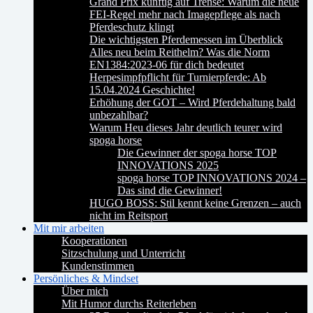
Grand Prix künftig auf Trense: Warum die neue
FEI-Regel mehr nach Imagepflege als nach
Pferdeschutz klingt
Die wichtigsten Pferdemessen im Überblick
Alles neu beim Reithelm? Was die Norm
EN1384:2023-06 für dich bedeutet
Herpesimpfpflicht für Turnierpferde: Ab
15.04.2024 Geschichte!
Erhöhung der GOT – Wird Pferdehaltung bald
unbezahlbar?
Warum Heu dieses Jahr deutlich teurer wird
spoga horse
Die Gewinner der spoga horse TOP
INNOVATIONS 2025
spoga horse TOP INNOVATIONS 2024 –
Das sind die Gewinner!
HUGO BOSS: Stil kennt keine Grenzen – auch
nicht im Reitsport
Mit mir arbeiten
Kooperationen
Sitzschulung und Unterricht
Kundenstimmen
Persönliches & Mindset
Über mich
Mit Humor durchs Reiterleben