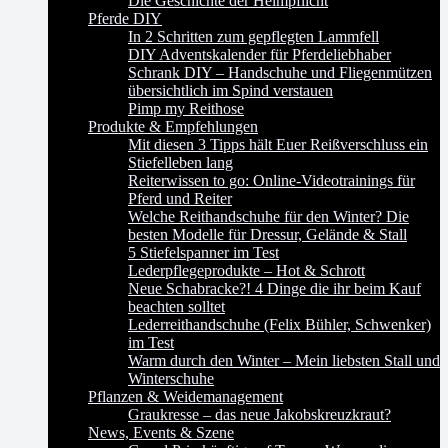
Die Geschichte der Helmpflicht
Pferde DIY
In 2 Schritten zum gepflegten Lammfell
DIY Adventskalender für Pferdeliebhaber
Schrank DIY – Handschuhe und Fliegenmützen
übersichtlich im Spind verstauen
Pimp my Reithose
Produkte & Empfehlungen
Mit diesen 3 Tipps hält Euer Reißverschluss ein
Stiefelleben lang
Reiterwissen to go: Online-Videotrainings für
Pferd und Reiter
Welche Reithandschuhe für den Winter? Die
besten Modelle für Dressur, Gelände & Stall
5 Stiefelspanner im Test
Lederpflegeprodukte – Hot & Schrott
Neue Schabracke?! 4 Dinge die ihr beim Kauf
beachten solltet
Lederreithandschuhe (Felix Bühler, Schwenker)
im Test
Warm durch den Winter – Mein liebsten Stall und
Winterschuhe
Pflanzen & Weidemanagement
Graukresse – das neue Jakobskreuzkraut?
News, Events & Szene