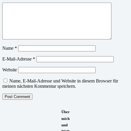
Name
*
E-Mail-Adresse
*
Website
Name, E-Mail-Adresse und Website in diesem Browser für
meinen nächsten Kommentar speichern.
Über
mich
und