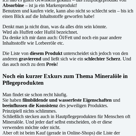
Absorbine
– ist ja ein Markenprodukt!
Benutzen und kaufen viele, kann also nicht so schlecht sein – bis ich
einen Blick auf die Inhaltsstoffe geworfen habe!
Denkt man ja nicht dran, was da alles drin sein könnte.
Wird als Huffett oder Huföl bezeichnet.
Da denke ich mir dann auch: Öl/Fett und noch ein paar andere
Inhaltsstoffe wie Lorbeeröle etc.
Die Liste von
diesem Produkt
unterscheidet sich jedoch von den
anderen
gravierend
und ließt sich wie ein
schlechter Scherz
. Und
das auch noch zu dem
Preis
!
Noch ein kurzer Exkurs zum Thema Mineralöle in
Pflegeprodukten
Man findet sie schon recht häufig.
Sie haben
filmbildende und wasserfeste Eigenschaften
und
beeinflussen die Konsistenz
des jeweiligen Produktes.
Prinzipiell nichts schlimmes.
Schließlich stecken auch in Hautpflegeprodukten für Menschen oft
Mineralöle. Und jeder darf selbst entscheiden, ob er diese
verwenden möchte oder nicht.
Aber oft ist beim Kauf (gerade in Online-Shops) die Liste der