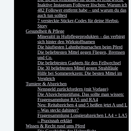
Inaktive Instagram Follower löschen: Warum ich
482 Follower entfernt habe – und warum du das
auch tun solltest
7 versteckte Sticker-Codes für deine Herbst-
Story
Gesundheit & Pflege
Mineralöl in Hufpflegeprodukten – das verbirgt
sich hinter den Wirkstoffnamen
Die häufigsten Lahmheitsursachen beim Pferd
Die beliebtesten Mittel gegen Fliegen, Bremsen
und Co.
Die beliebtesten Gadgets für den Fellwechsel
Die 30 beliebtesten Mittel gegen Strahlfäule
Hilfe bei Sommerekzem: Die besten Mittel im
Vergleich
Turniere & Abzeichen
Nenngeld zurückfordern (mit Vorlage)
Die Abzeichenprüfung. Das sollte man wissen:
Fragensammlung RA5 und RA4
Neu: Reitabzeichen 4 und 5 heißen jetzt A und L
– Was steckt dahinter?
Fragensammlung Longierabzeichen LA4 + LA5
– Praxisnah erklärt
Wissen & Recht rund ums Pferd