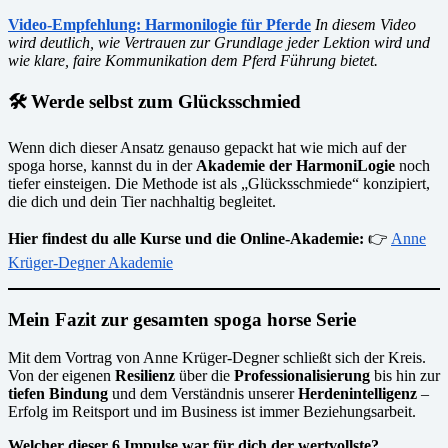
Video-Empfehlung: Harmonilogie für Pferde
In diesem Video
wird deutlich, wie Vertrauen zur Grundlage jeder Lektion wird und
wie klare, faire Kommunikation dem Pferd Führung bietet.
🛠️ Werde selbst zum Glücksschmied
Wenn dich dieser Ansatz genauso gepackt hat wie mich auf der
spoga horse, kannst du in der
Akademie der HarmoniLogie
noch
tiefer einsteigen. Die Methode ist als „Glücksschmiede“ konzipiert,
die dich und dein Tier nachhaltig begleitet.
Hier findest du alle Kurse und die Online-Akademie:
👉
Anne
Krüger-Degner Akademie
Mein Fazit zur gesamten spoga horse Serie
Mit dem Vortrag von Anne Krüger-Degner schließt sich der Kreis.
Von der eigenen
Resilienz
über die
Professionalisierung
bis hin zur
tiefen Bindung
und dem Verständnis unserer
Herdenintelligenz
–
Erfolg im Reitsport und im Business ist immer Beziehungsarbeit.
Welcher dieser 6 Impulse war für dich der wertvollste?