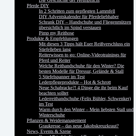
Die Geschichte der Helmpflicht
Pferde DIY
In 2 Schritten zum gepflegten Lammfell
DIY Adventskalender für Pferdeliebhaber
Schrank DIY – Handschuhe und Fliegenmützen
übersichtlich im Spind verstauen
Pimp my Reithose
Produkte & Empfehlungen
Mit diesen 3 Tipps hält Euer Reißverschluss ein
Stiefelleben lang
Reiterwissen to go: Online-Videotrainings für
Pferd und Reiter
Welche Reithandschuhe für den Winter? Die
besten Modelle für Dressur, Gelände & Stall
5 Stiefelspanner im Test
Lederpflegeprodukte – Hot & Schrott
Neue Schabracke?! 4 Dinge die ihr beim Kauf
beachten solltet
Lederreithandschuhe (Felix Bühler, Schwenker)
im Test
Warm durch den Winter – Mein liebsten Stall und
Winterschuhe
Pflanzen & Weidemanagement
Graukresse – das neue Jakobskreuzkraut?
News, Events & Szene