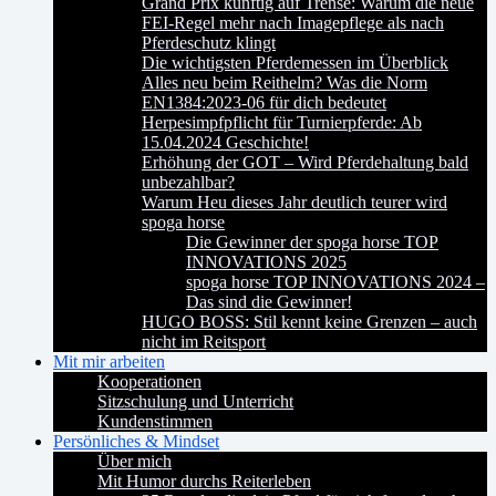
Grand Prix künftig auf Trense: Warum die neue
FEI-Regel mehr nach Imagepflege als nach
Pferdeschutz klingt
Die wichtigsten Pferdemessen im Überblick
Alles neu beim Reithelm? Was die Norm
EN1384:2023-06 für dich bedeutet
Herpesimpfpflicht für Turnierpferde: Ab
15.04.2024 Geschichte!
Erhöhung der GOT – Wird Pferdehaltung bald
unbezahlbar?
Warum Heu dieses Jahr deutlich teurer wird
spoga horse
Die Gewinner der spoga horse TOP
INNOVATIONS 2025
spoga horse TOP INNOVATIONS 2024 –
Das sind die Gewinner!
HUGO BOSS: Stil kennt keine Grenzen – auch
nicht im Reitsport
Mit mir arbeiten
Kooperationen
Sitzschulung und Unterricht
Kundenstimmen
Persönliches & Mindset
Über mich
Mit Humor durchs Reiterleben