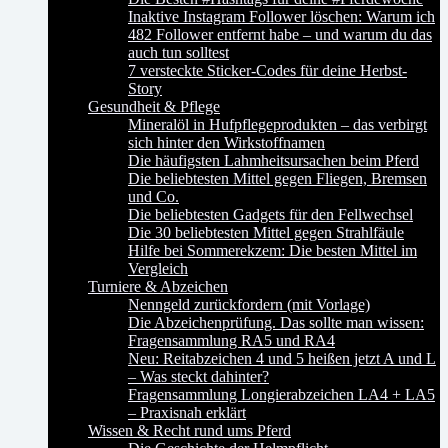
Inaktive Instagram Follower löschen: Warum ich
482 Follower entfernt habe – und warum du das
auch tun solltest
7 versteckte Sticker-Codes für deine Herbst-
Story
Gesundheit & Pflege
Mineralöl in Hufpflegeprodukten – das verbirgt
sich hinter den Wirkstoffnamen
Die häufigsten Lahmheitsursachen beim Pferd
Die beliebtesten Mittel gegen Fliegen, Bremsen
und Co.
Die beliebtesten Gadgets für den Fellwechsel
Die 30 beliebtesten Mittel gegen Strahlfäule
Hilfe bei Sommerekzem: Die besten Mittel im
Vergleich
Turniere & Abzeichen
Nenngeld zurückfordern (mit Vorlage)
Die Abzeichenprüfung. Das sollte man wissen:
Fragensammlung RA5 und RA4
Neu: Reitabzeichen 4 und 5 heißen jetzt A und L
– Was steckt dahinter?
Fragensammlung Longierabzeichen LA4 + LA5
– Praxisnah erklärt
Wissen & Recht rund ums Pferd