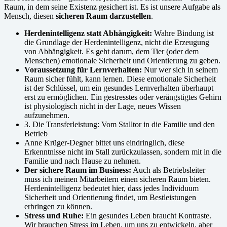
Raum, in dem seine Existenz gesichert ist. Es ist unsere Aufgabe als
Mensch, diesen
sicheren Raum darzustellen
.
Herdenintelligenz statt Abhängigkeit:
Wahre Bindung ist
die Grundlage der Herdenintelligenz, nicht die Erzeugung
von Abhängigkeit. Es geht darum, dem Tier (oder dem
Menschen) emotionale Sicherheit und Orientierung zu geben.
Voraussetzung für Lernverhalten:
Nur wer sich in seinem
Raum sicher fühlt, kann lernen. Diese emotionale Sicherheit
ist der Schlüssel, um ein gesundes Lernverhalten überhaupt
erst zu ermöglichen. Ein gestresstes oder verängstigtes Gehirn
ist physiologisch nicht in der Lage, neues Wissen
aufzunehmen.
3. Die Transferleistung: Vom Stalltor in die Familie und den
Betrieb
Anne Krüger-Degner bittet uns eindringlich, diese
Erkenntnisse nicht im Stall zurückzulassen, sondern mit in die
Familie und nach Hause zu nehmen.
Der sichere Raum im Business:
Auch als Betriebsleiter
muss ich meinen Mitarbeitern einen sicheren Raum bieten.
Herdenintelligenz bedeutet hier, dass jedes Individuum
Sicherheit und Orientierung findet, um Bestleistungen
erbringen zu können.
Stress und Ruhe:
Ein gesundes Leben braucht Kontraste.
Wir brauchen Stress im Leben, um uns zu entwickeln, aber