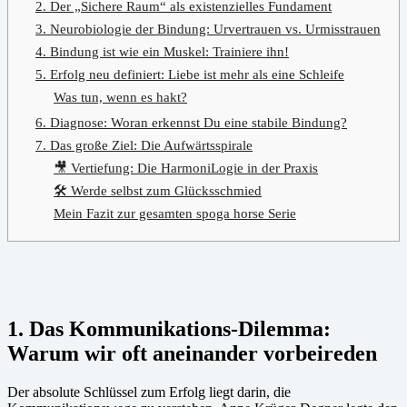
2. Der „Sichere Raum“ als existenzielles Fundament
3. Neurobiologie der Bindung: Urvertrauen vs. Urmisstrauen
4. Bindung ist wie ein Muskel: Trainiere ihn!
5. Erfolg neu definiert: Liebe ist mehr als eine Schleife
Was tun, wenn es hakt?
6. Diagnose: Woran erkennst Du eine stabile Bindung?
7. Das große Ziel: Die Aufwärtsspirale
🎥 Vertiefung: Die HarmoniLogie in der Praxis
🛠️ Werde selbst zum Glücksschmied
Mein Fazit zur gesamten spoga horse Serie
1. Das Kommunikations-Dilemma:
Warum wir oft aneinander vorbeireden
Der absolute Schlüssel zum Erfolg liegt darin, die