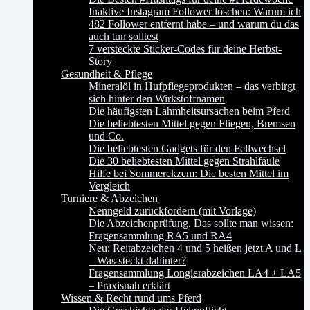
Inaktive Instagram Follower löschen: Warum ich
482 Follower entfernt habe – und warum du das
auch tun solltest
7 versteckte Sticker-Codes für deine Herbst-
Story
Gesundheit & Pflege
Mineralöl in Hufpflegeprodukten – das verbirgt
sich hinter den Wirkstoffnamen
Die häufigsten Lahmheitsursachen beim Pferd
Die beliebtesten Mittel gegen Fliegen, Bremsen
und Co.
Die beliebtesten Gadgets für den Fellwechsel
Die 30 beliebtesten Mittel gegen Strahlfäule
Hilfe bei Sommerekzem: Die besten Mittel im
Vergleich
Turniere & Abzeichen
Nenngeld zurückfordern (mit Vorlage)
Die Abzeichenprüfung. Das sollte man wissen:
Fragensammlung RA5 und RA4
Neu: Reitabzeichen 4 und 5 heißen jetzt A und L
– Was steckt dahinter?
Fragensammlung Longierabzeichen LA4 + LA5
– Praxisnah erklärt
Wissen & Recht rund ums Pferd