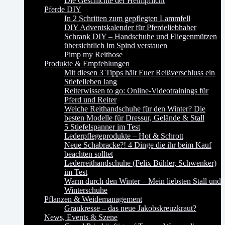
Die Geschichte der Helmpflicht
Pferde DIY
In 2 Schritten zum gepflegten Lammfell
DIY Adventskalender für Pferdeliebhaber
Schrank DIY – Handschuhe und Fliegenmützen
übersichtlich im Spind verstauen
Pimp my Reithose
Produkte & Empfehlungen
Mit diesen 3 Tipps hält Euer Reißverschluss ein
Stiefelleben lang
Reiterwissen to go: Online-Videotrainings für
Pferd und Reiter
Welche Reithandschuhe für den Winter? Die
besten Modelle für Dressur, Gelände & Stall
5 Stiefelspanner im Test
Lederpflegeprodukte – Hot & Schrott
Neue Schabracke?! 4 Dinge die ihr beim Kauf
beachten solltet
Lederreithandschuhe (Felix Bühler, Schwenker)
im Test
Warm durch den Winter – Mein liebsten Stall und
Winterschuhe
Pflanzen & Weidemanagement
Graukresse – das neue Jakobskreuzkraut?
News, Events & Szene