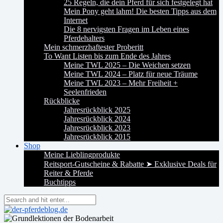
25 Regeln, die dein Pferd für sich festgelegt hat
Mein Pony geht lahm! Die besten Tipps aus dem
Internet
Die 8 nervigsten Fragen im Leben eines
Pferdehalters
Mein schmerzhaftester Proberitt
To Want Listen bis zum Ende des Jahres
Meine TWL 2025 – Die Weichen setzen
Meine TWL 2024 – Platz für neue Träume
Meine TWL 2023 – Mehr Freiheit +
Seelenfrieden
Rückblicke
Jahresrückblick 2025
Jahresrückblick 2024
Jahresrückblick 2023
Jahresrückblick 2015
Shop
Meine Lieblingprodukte
Reitsport-Gutscheine & Rabatte ➤ Exklusive Deals für
Reiter & Pferde
Buchtipps