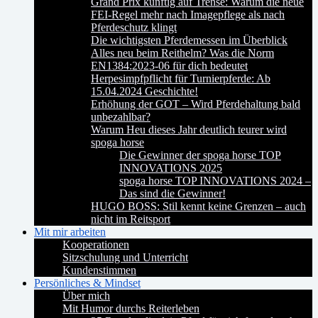
Grand Prix künftig auf Trense: Warum die neue
FEI-Regel mehr nach Imagepflege als nach
Pferdeschutz klingt
Die wichtigsten Pferdemessen im Überblick
Alles neu beim Reithelm? Was die Norm
EN1384:2023-06 für dich bedeutet
Herpesimpfpflicht für Turnierpferde: Ab
15.04.2024 Geschichte!
Erhöhung der GOT – Wird Pferdehaltung bald
unbezahlbar?
Warum Heu dieses Jahr deutlich teurer wird
spoga horse
Die Gewinner der spoga horse TOP
INNOVATIONS 2025
spoga horse TOP INNOVATIONS 2024 –
Das sind die Gewinner!
HUGO BOSS: Stil kennt keine Grenzen – auch
nicht im Reitsport
Mit mir arbeiten
Kooperationen
Sitzschulung und Unterricht
Kundenstimmen
Persönliches & Mindset
Über mich
Mit Humor durchs Reiterleben