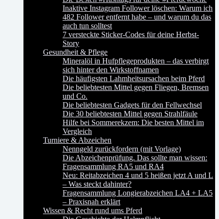
Inaktive Instagram Follower löschen: Warum ich
482 Follower entfernt habe – und warum du das
auch tun solltest
7 versteckte Sticker-Codes für deine Herbst-
Story
Gesundheit & Pflege
Mineralöl in Hufpflegeprodukten – das verbirgt
sich hinter den Wirkstoffnamen
Die häufigsten Lahmheitsursachen beim Pferd
Die beliebtesten Mittel gegen Fliegen, Bremsen
und Co.
Die beliebtesten Gadgets für den Fellwechsel
Die 30 beliebtesten Mittel gegen Strahlfäule
Hilfe bei Sommerekzem: Die besten Mittel im
Vergleich
Turniere & Abzeichen
Nenngeld zurückfordern (mit Vorlage)
Die Abzeichenprüfung. Das sollte man wissen:
Fragensammlung RA5 und RA4
Neu: Reitabzeichen 4 und 5 heißen jetzt A und L
– Was steckt dahinter?
Fragensammlung Longierabzeichen LA4 + LA5
– Praxisnah erklärt
Wissen & Recht rund ums Pferd