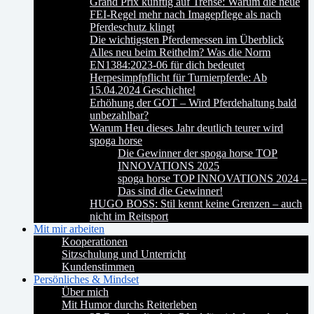
Grand Prix künftig auf Trense: Warum die neue
FEI-Regel mehr nach Imagepflege als nach
Pferdeschutz klingt
Die wichtigsten Pferdemessen im Überblick
Alles neu beim Reithelm? Was die Norm
EN1384:2023-06 für dich bedeutet
Herpesimpfpflicht für Turnierpferde: Ab
15.04.2024 Geschichte!
Erhöhung der GOT – Wird Pferdehaltung bald
unbezahlbar?
Warum Heu dieses Jahr deutlich teurer wird
spoga horse
Die Gewinner der spoga horse TOP
INNOVATIONS 2025
spoga horse TOP INNOVATIONS 2024 –
Das sind die Gewinner!
HUGO BOSS: Stil kennt keine Grenzen – auch
nicht im Reitsport
Mit mir arbeiten
Kooperationen
Sitzschulung und Unterricht
Kundenstimmen
Persönliches & Mindset
Über mich
Mit Humor durchs Reiterleben