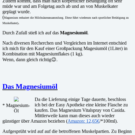
Zudem kommt, dass man nach körperlicher Betätigung oft sehr
müde war und am Folgetag auch ab und an von Muskelkater
geplagt wurde.
(
Magnesium reduziert die Milchsäureansammlung. Diese führt wiederum nach sportlicher Betätigung zu
.
Muskelkater)
Durch Zufall stieß ich auf das
Magnesiumöl
.
Nach diversen Recherchen und Vergleichen im Internet entschied
ich mich für den Kauf einer Großpackung Magesiumöl (1Liter) in
Kombination mit Magnesiumflakes (1 kg).
Wenn, dann gleich richtig😉.
Das Magnesiumöl
Da die Lieferung einige Tage dauerte, beschloss
ich bei der Easy Apotheke eine kleine Flasche zu
* Magnesium-
kaufen. Das Magnesium Vitalspray von Casida.
Öl
Mittlerweile kann man dieses auch wieder
günstiger über Amazon beziehen (
Amazon: 12,65€
/*100ml).
Aufgesprüht wird auf auf die betroffenen Muskelpartien. Zu Beginn