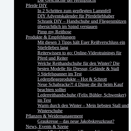
Die Geschichte der Helmpflicht
Pferde DIY
In 2 Schritten zum gepflegten Lammfell
DIY Adventskalender für Pferdeliebhaber
Schrank DIY – Handschuhe und Fliegenmützen
übersichtlich im Spind verstauen
Pimp my Reithose
Produkte & Empfehlungen
Mit diesen 3 Tipps hält Euer Reißverschluss ein
Stiefelleben lang
Reiterwissen to go: Online-Videotrainings für
Pferd und Reiter
Welche Reithandschuhe für den Winter? Die
besten Modelle für Dressur, Gelände & Stall
5 Stiefelspanner im Test
Lederpflegeprodukte – Hot & Schrott
Neue Schabracke?! 4 Dinge die ihr beim Kauf
beachten solltet
Lederreithandschuhe (Felix Bühler, Schwenker)
im Test
Warm durch den Winter – Mein liebsten Stall und
Winterschuhe
Pflanzen & Weidemanagement
Graukresse – das neue Jakobskreuzkraut?
News, Events & Szene