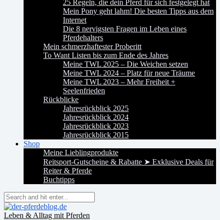
25 Regeln, die dein Pferd für sich festgelegt hat
Mein Pony geht lahm! Die besten Tipps aus dem
Internet
Die 8 nervigsten Fragen im Leben eines
Pferdehalters
Mein schmerzhaftester Proberitt
To Want Listen bis zum Ende des Jahres
Meine TWL 2025 – Die Weichen setzen
Meine TWL 2024 – Platz für neue Träume
Meine TWL 2023 – Mehr Freiheit +
Seelenfrieden
Rückblicke
Jahresrückblick 2025
Jahresrückblick 2024
Jahresrückblick 2023
Jahresrückblick 2015
Shop
Meine Lieblingprodukte
Reitsport-Gutscheine & Rabatte ➤ Exklusive Deals für
Reiter & Pferde
Buchtipps
Leben & Alltag mit Pferden