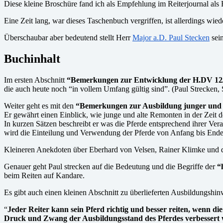
Diese kleine Broschüre fand ich als Empfehlung im Reiterjournal als
Eine Zeit lang, war dieses Taschenbuch vergriffen, ist allerdings wi
Überschaubar aber bedeutend stellt Herr
Major a.D. Paul Stecken
sein
Buchinhalt
Im ersten Abschnitt
“Bemerkungen zur Entwicklung der H.DV 12
die auch heute noch “in vollem Umfang gültig sind”. (Paul Strecken, 
Weiter geht es mit den
“Bemerkungen zur Ausbildung junger und
Er gewährt einen Einblick, wie junge und alte Remonten in der Zeit d
In kurzen Sätzen beschreibt er was die Pferde entsprechend ihrer Ver
wird die Einteilung und Verwendung der Pferde von Anfang bis Ende
Kleineren Anekdoten über Eberhard von Velsen, Rainer Klimke und d
Genauer geht Paul strecken auf die Bedeutung und die Begriffe der
“h
beim Reiten auf Kandare.
Es gibt auch einen kleinen Abschnitt zu überlieferten Ausbildungshin
“
Jeder Reiter kann sein Pferd richtig und besser reiten, wenn d
Druck und Zwang der Ausbildungsstand des Pferdes verbessert