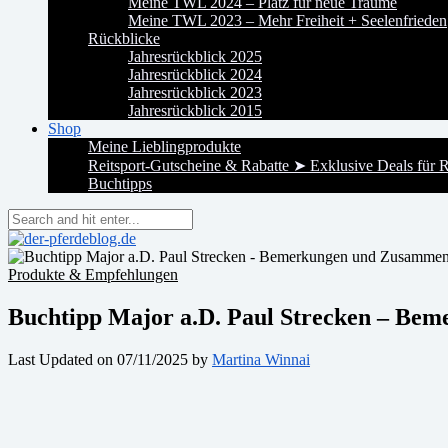
Meine TWL 2024 – Platz für neue Träume
Meine TWL 2023 – Mehr Freiheit + Seelenfrieden
Rückblicke
Jahresrückblick 2025
Jahresrückblick 2024
Jahresrückblick 2023
Jahresrückblick 2015
Shop
Meine Lieblingprodukte
Reitsport-Gutscheine & Rabatte ➤ Exklusive Deals für R
Buchtipps
Produkte & Empfehlungen
Buchtipp Major a.D. Paul Strecken – B
Last Updated on 07/11/2025 by
Martina Winnai