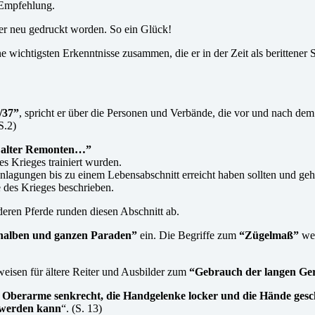
 Empfehlung.
eder neu gedruckt worden. So ein Glück!
e wichtigsten Erkenntnisse zusammen, die er in der Zeit als berittener S
/37”
, spricht er über die Personen und Verbände, die vor und nach d
S.2)
 alter Remonten…”
es Krieges trainiert wurden.
anlagungen bis zu einem Lebensabschnitt erreicht haben sollten und ge
 des Krieges beschrieben.
eren Pferde runden diesen Abschnitt ab.
alben und ganzen Paraden”
ein. Die Begriffe zum
“Zügelmaß”
we
weisen für ältere Reiter und Ausbilder zum
“Gebrauch der langen Ge
ie Oberarme senkrecht, die Handgelenke locker und die Hände gesc
 werden kann
“. (S. 13)