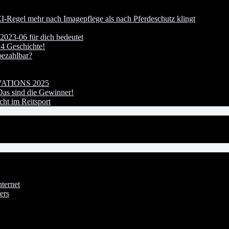
I-Regel mehr nach Imagepflege als nach Pferdeschutz klingt
023-06 für dich bedeutet
24 Geschichte!
bezahlbar?
OVATIONS 2025
s sind die Gewinner!
ht im Reitsport
ternet
ers