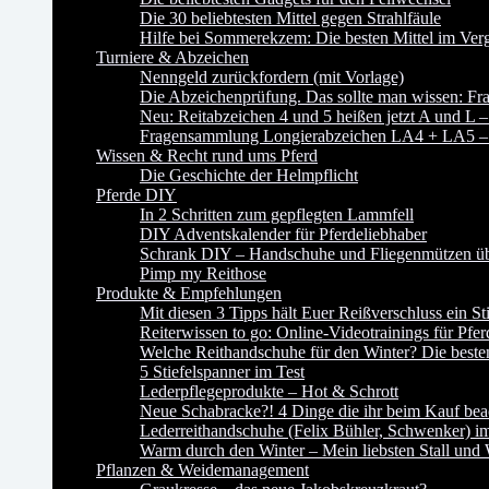
Die 30 beliebtesten Mittel gegen Strahlfäule
Hilfe bei Sommerekzem: Die besten Mittel im Verg
Turniere & Abzeichen
Nenngeld zurückfordern (mit Vorlage)
Die Abzeichenprüfung. Das sollte man wissen:
Neu: Reitabzeichen 4 und 5 heißen jetzt A und L –
Fragensammlung Longierabzeichen LA4 + LA5 – P
Wissen & Recht rund ums Pferd
Die Geschichte der Helmpflicht
Pferde DIY
In 2 Schritten zum gepflegten Lammfell
DIY Adventskalender für Pferdeliebhaber
Schrank DIY – Handschuhe und Fliegenmützen übe
Pimp my Reithose
Produkte & Empfehlungen
Mit diesen 3 Tipps hält Euer Reißverschluss ein St
Reiterwissen to go: Online-Videotrainings für Pfer
Welche Reithandschuhe für den Winter? Die besten
5 Stiefelspanner im Test
Lederpflegeprodukte – Hot & Schrott
Neue Schabracke?! 4 Dinge die ihr beim Kauf beac
Lederreithandschuhe (Felix Bühler, Schwenker) im
Warm durch den Winter – Mein liebsten Stall und
Pflanzen & Weidemanagement