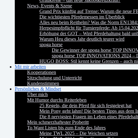
Graukresse – das neue Jakobskreuzkraut?
News, Events & Szene
Grand Prix künftig auf Trense: Warum die neue FE
Die wichtigsten Pferdemessen im Überblick
Alles neu beim Reithelm? Was die Norm EN1384:2
Herpesimpfpflicht für Turnierpferde: Ab 15.04.20
Erhöhung der GOT – Wird Pferdehaltung bald un
Warum Heu dieses Jahr deutlich teurer wird
spoga horse
Die Gewinner der spoga horse TOP INN
spoga horse TOP INNOVATIONS 2024 – Da
HUGO BOSS: Stil kennt keine Grenzen – auch nic
Mit mir arbeiten
Kooperationen
Sitzschulung und Unterricht
Kundenstimmen
Persönliches & Mindset
Über mich
Mit Humor durchs Reiterleben
25 Regeln, die dein Pferd für sich festgelegt hat
Mein Pony geht lahm! Die besten Tipps aus dem In
Die 8 nervigsten Fragen im Leben eines Pferdehalt
Mein schmerzhaftester Proberitt
To Want Listen bis zum Ende des Jahres
Meine TWL 2025 – Die Weichen setzen