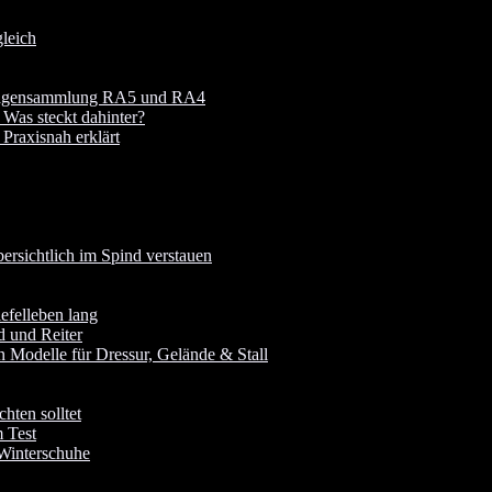
leich
 Fragensammlung RA5 und RA4
 Was steckt dahinter?
raxisnah erklärt
rsichtlich im Spind verstauen
iefelleben lang
d und Reiter
 Modelle für Dressur, Gelände & Stall
hten solltet
 Test
 Winterschuhe