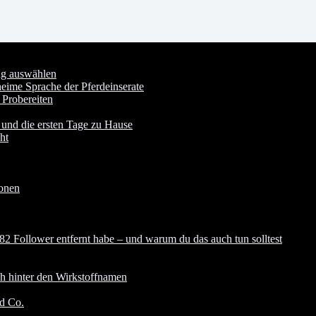
ung auswählen
heime Sprache der Pferdeinserate
 Probereiten
 und die ersten Tage zu Hause
ht
ionen
82 Follower entfernt habe – und warum du das auch tun solltest
ch hinter den Wirkstoffnamen
nd Co.