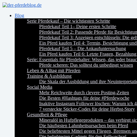
Blog
Serie Pferdekauf – Die wichtigsten Schritte
Pferdekauf Teil 1– Deine ersten Schritte
Pferdekauf Teil 2: Passende Pferde für Besichtig
Pferdekauf Teil 3: Anzeigen entschlüsseln: Die ge
Ein Pferd kaufen Teil 4: Termin, Besichtigung und
Pferdekauf Teil 5 – Die Ankaufuntersuchung
Ein Pferd kaufen Teil 6: Letzte Fragen, Bezahlung
Serie: Essentials für Pferdehalter: Wissen, das jeder brauc
Pferde scheren: Das solltest du unbedingt wissen
Leben & Alltag mit Pferden
Training & Ausbildung
Die Skala der Ausbildung und ihre Neuinterpretat
Social Media
Mehr Reichweite durch clevere Posting-Zeiten
Die Besten #Hashtags für deine #Pferdewoche
Inaktive Instagram Follower löschen: Warum ich 4
7 versteckte Sticker-Codes für deine Herbst-Story
Gesundheit & Pflege
Mineralöl in Hufpflegeprodukten – das verbirgt si
Die häufigsten Lahmheitsursachen beim Pferd
Die beliebtesten Mittel gegen Fliegen, Bremsen u
Die beliebtesten Gadgets für den Fellwechsel