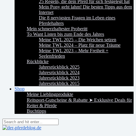
25 Regeln, die dein Pferd für sich festgelegt hat
Mein Pony geht lahm! Die besten Tipps aus dem
Internet
Die 8 nervigsten Fragen im Leben eines
Pferdehalters
Mein schmerzhaftester Proberitt
To Want Listen bis zum Ende des Jahres
Meine TWL 2025 – Die Weichen setzen
Meine TWL 2024 – Platz für neue Träume
Meine TWL 2023 – Mehr Freiheit +
Seelenfrieden
Rückblicke
Jahresrückblick 2025
Jahresrückblick 2024
Jahresrückblick 2023
Jahresrückblick 2015
Shop
Meine Lieblingprodukte
Reitsport-Gutscheine & Rabatte ➤ Exklusive Deals für
Reiter & Pferde
Buchtipps