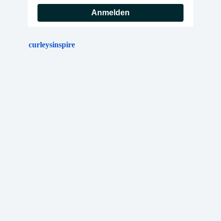
Anmelden
curleysinspire