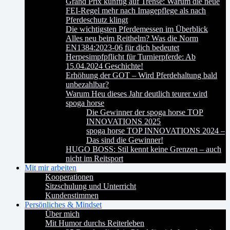
Grand Prix künftig auf Trense: Warum die neue
FEI-Regel mehr nach Imagepflege als nach
Pferdeschutz klingt
Die wichtigsten Pferdemessen im Überblick
Alles neu beim Reithelm? Was die Norm
EN1384:2023-06 für dich bedeutet
Herpesimpfpflicht für Turnierpferde: Ab
15.04.2024 Geschichte!
Erhöhung der GOT – Wird Pferdehaltung bald
unbezahlbar?
Warum Heu dieses Jahr deutlich teurer wird
spoga horse
Die Gewinner der spoga horse TOP
INNOVATIONS 2025
spoga horse TOP INNOVATIONS 2024 –
Das sind die Gewinner!
HUGO BOSS: Stil kennt keine Grenzen – auch
nicht im Reitsport
Mit mir arbeiten
Kooperationen
Sitzschulung und Unterricht
Kundenstimmen
Persönliches & Mindset
Über mich
Mit Humor durchs Reiterleben