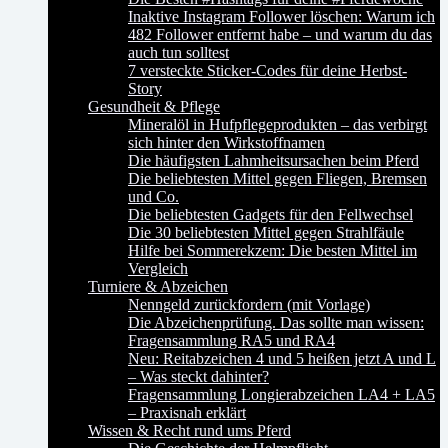
Inaktive Instagram Follower löschen: Warum ich
482 Follower entfernt habe – und warum du das
auch tun solltest
7 versteckte Sticker-Codes für deine Herbst-
Story
Gesundheit & Pflege
Mineralöl in Hufpflegeprodukten – das verbirgt
sich hinter den Wirkstoffnamen
Die häufigsten Lahmheitsursachen beim Pferd
Die beliebtesten Mittel gegen Fliegen, Bremsen
und Co.
Die beliebtesten Gadgets für den Fellwechsel
Die 30 beliebtesten Mittel gegen Strahlfäule
Hilfe bei Sommerekzem: Die besten Mittel im
Vergleich
Turniere & Abzeichen
Nenngeld zurückfordern (mit Vorlage)
Die Abzeichenprüfung. Das sollte man wissen:
Fragensammlung RA5 und RA4
Neu: Reitabzeichen 4 und 5 heißen jetzt A und L
– Was steckt dahinter?
Fragensammlung Longierabzeichen LA4 + LA5
– Praxisnah erklärt
Wissen & Recht rund ums Pferd