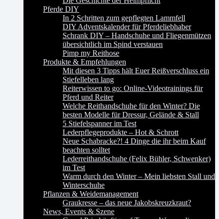
Die Geschichte der Helmpflicht
Pferde DIY
In 2 Schritten zum gepflegten Lammfell
DIY Adventskalender für Pferdeliebhaber
Schrank DIY – Handschuhe und Fliegenmützen
übersichtlich im Spind verstauen
Pimp my Reithose
Produkte & Empfehlungen
Mit diesen 3 Tipps hält Euer Reißverschluss ein
Stiefelleben lang
Reiterwissen to go: Online-Videotrainings für
Pferd und Reiter
Welche Reithandschuhe für den Winter? Die
besten Modelle für Dressur, Gelände & Stall
5 Stiefelspanner im Test
Lederpflegeprodukte – Hot & Schrott
Neue Schabracke?! 4 Dinge die ihr beim Kauf
beachten solltet
Lederreithandschuhe (Felix Bühler, Schwenker)
im Test
Warm durch den Winter – Mein liebsten Stall und
Winterschuhe
Pflanzen & Weidemanagement
Graukresse – das neue Jakobskreuzkraut?
News, Events & Szene