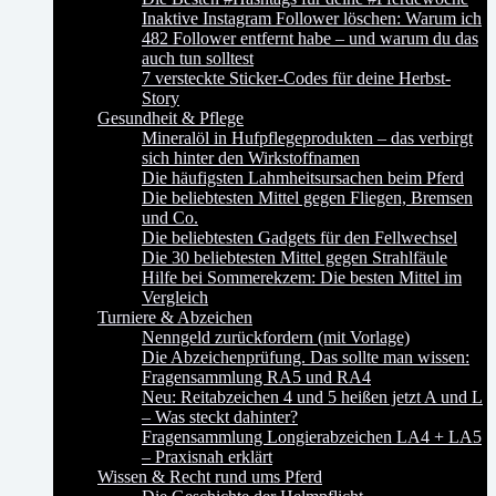
Inaktive Instagram Follower löschen: Warum ich
482 Follower entfernt habe – und warum du das
auch tun solltest
7 versteckte Sticker-Codes für deine Herbst-
Story
Gesundheit & Pflege
Mineralöl in Hufpflegeprodukten – das verbirgt
sich hinter den Wirkstoffnamen
Die häufigsten Lahmheitsursachen beim Pferd
Die beliebtesten Mittel gegen Fliegen, Bremsen
und Co.
Die beliebtesten Gadgets für den Fellwechsel
Die 30 beliebtesten Mittel gegen Strahlfäule
Hilfe bei Sommerekzem: Die besten Mittel im
Vergleich
Turniere & Abzeichen
Nenngeld zurückfordern (mit Vorlage)
Die Abzeichenprüfung. Das sollte man wissen:
Fragensammlung RA5 und RA4
Neu: Reitabzeichen 4 und 5 heißen jetzt A und L
– Was steckt dahinter?
Fragensammlung Longierabzeichen LA4 + LA5
– Praxisnah erklärt
Wissen & Recht rund ums Pferd