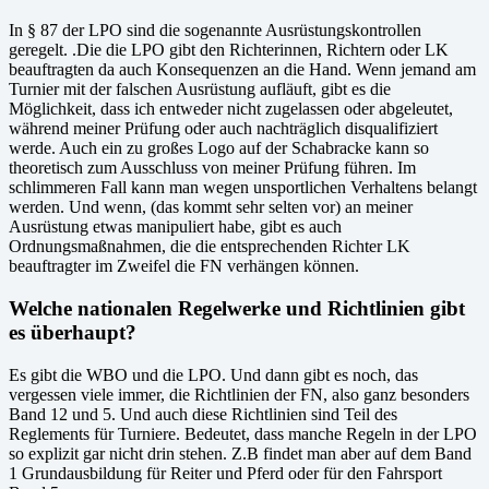
In § 87 der LPO sind die sogenannte Ausrüstungskontrollen
geregelt. .Die die LPO gibt den Richterinnen, Richtern oder LK
beauftragten da auch Konsequenzen an die Hand. Wenn jemand am
Turnier mit der falschen Ausrüstung aufläuft, gibt es die
Möglichkeit, dass ich entweder nicht zugelassen oder abgeleutet,
während meiner Prüfung oder auch nachträglich disqualifiziert
werde. Auch ein zu großes Logo auf der Schabracke kann so
theoretisch zum Ausschluss von meiner Prüfung führen. Im
schlimmeren Fall kann man wegen unsportlichen Verhaltens belangt
werden. Und wenn, (das kommt sehr selten vor) an meiner
Ausrüstung etwas manipuliert habe, gibt es auch
Ordnungsmaßnahmen, die die entsprechenden Richter LK
beauftragter im Zweifel die FN verhängen können.
Welche nationalen Regelwerke und Richtlinien gibt
es überhaupt?
Es gibt die WBO und die LPO. Und dann gibt es noch, das
vergessen viele immer, die Richtlinien der FN, also ganz besonders
Band 12 und 5. Und auch diese Richtlinien sind Teil des
Reglements für Turniere. Bedeutet, dass manche Regeln in der LPO
so explizit gar nicht drin stehen. Z.B findet man aber auf dem Band
1 Grundausbildung für Reiter und Pferd oder für den Fahrsport