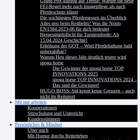
Grand Prix künftig auf Trense: Warum die neue
FEI-Regel mehr nach Imagepflege als nach
Pferdeschutz klingt
Die wichtigsten Pferdemessen im Überblick
Alles neu beim Reithelm? Was die Norm
EN1384:2023-06 für dich bedeutet
Herpesimpfpflicht für Turnierpferde: Ab
15.04.2024 Geschichte!
Erhöhung der GOT – Wird Pferdehaltung bald
unbezahlbar?
Warum Heu dieses Jahr deutlich teurer wird
spoga horse
Die Gewinner der spoga horse TOP
INNOVATIONS 2025
spoga horse TOP INNOVATIONS 2024 –
Das sind die Gewinner!
HUGO BOSS: Stil kennt keine Grenzen – auch
nicht im Reitsport
Mit mir arbeiten
Kooperationen
Sitzschulung und Unterricht
Kundenstimmen
Persönliches & Mindset
Über mich
Mit Humor durchs Reiterleben