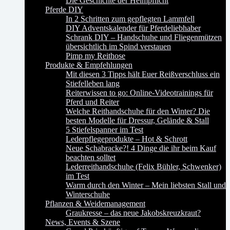
Die Geschichte der Helmpflicht
Pferde DIY
In 2 Schritten zum gepflegten Lammfell
DIY Adventskalender für Pferdeliebhaber
Schrank DIY – Handschuhe und Fliegenmützen
übersichtlich im Spind verstauen
Pimp my Reithose
Produkte & Empfehlungen
Mit diesen 3 Tipps hält Euer Reißverschluss ein
Stiefelleben lang
Reiterwissen to go: Online-Videotrainings für
Pferd und Reiter
Welche Reithandschuhe für den Winter? Die
besten Modelle für Dressur, Gelände & Stall
5 Stiefelspanner im Test
Lederpflegeprodukte – Hot & Schrott
Neue Schabracke?! 4 Dinge die ihr beim Kauf
beachten solltet
Lederreithandschuhe (Felix Bühler, Schwenker)
im Test
Warm durch den Winter – Mein liebsten Stall und
Winterschuhe
Pflanzen & Weidemanagement
Graukresse – das neue Jakobskreuzkraut?
News, Events & Szene