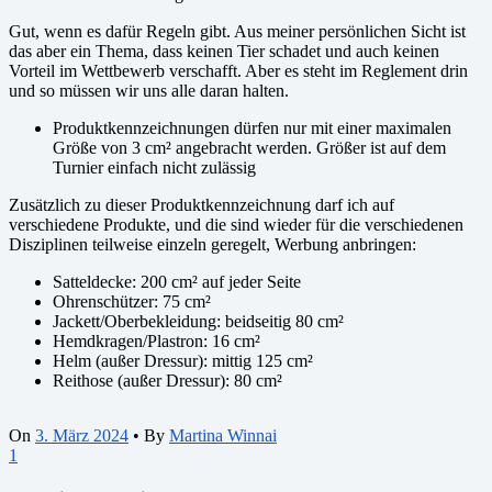
Gut, wenn es dafür Regeln gibt. Aus meiner persönlichen Sicht ist
das aber ein Thema, dass keinen Tier schadet und auch keinen
Vorteil im Wettbewerb verschafft. Aber es steht im Reglement drin
und so müssen wir uns alle daran halten.
Produktkennzeichnungen dürfen nur mit einer maximalen
Größe von 3 cm² angebracht werden. Größer ist auf dem
Turnier einfach nicht zulässig
Zusätzlich zu dieser Produktkennzeichnung darf ich auf
verschiedene Produkte, und die sind wieder für die verschiedenen
Disziplinen teilweise einzeln geregelt, Werbung anbringen:
Satteldecke: 200 cm² auf jeder Seite
Ohrenschützer: 75 cm²
Jackett/Oberbekleidung: beidseitig 80 cm²
Hemdkragen/Plastron: 16 cm²
Helm (außer Dressur): mittig 125 cm²
Reithose (außer Dressur): 80 cm²
On
3. März 2024
•
By
Martina Winnai
1