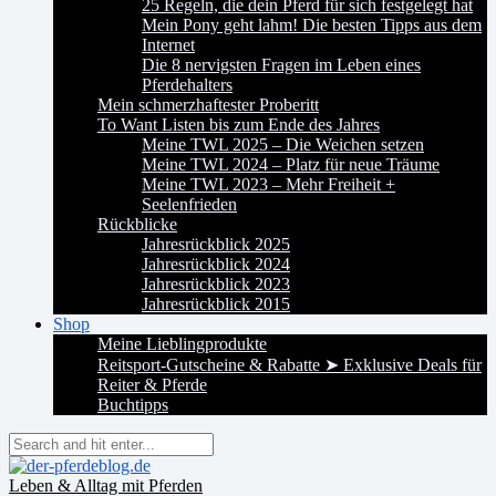
25 Regeln, die dein Pferd für sich festgelegt hat
Mein Pony geht lahm! Die besten Tipps aus dem
Internet
Die 8 nervigsten Fragen im Leben eines
Pferdehalters
Mein schmerzhaftester Proberitt
To Want Listen bis zum Ende des Jahres
Meine TWL 2025 – Die Weichen setzen
Meine TWL 2024 – Platz für neue Träume
Meine TWL 2023 – Mehr Freiheit +
Seelenfrieden
Rückblicke
Jahresrückblick 2025
Jahresrückblick 2024
Jahresrückblick 2023
Jahresrückblick 2015
Shop
Meine Lieblingprodukte
Reitsport-Gutscheine & Rabatte ➤ Exklusive Deals für
Reiter & Pferde
Buchtipps
Leben & Alltag mit Pferden