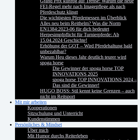
Grand Prix künftig auf Trense: Warum die neue
FEI-Regel mehr nach Imagepflege als nach
Pferdeschutz klingt
Die wichtigsten Pferdemessen im Überblick
Alles neu beim Reithelm? Was die Norm
EN1384:2023-06 für dich bedeutet
Herpesimpfpflicht für Turnierpferde: Ab
15.04.2024 Geschichte!
Erhöhung der GOT – Wird Pferdehaltung bald
unbezahlbar?
Warum Heu dieses Jahr deutlich teurer wird
spoga horse
Die Gewinner der spoga horse TOP
INNOVATIONS 2025
spoga horse TOP INNOVATIONS 2024 –
Das sind die Gewinner!
HUGO BOSS: Stil kennt keine Grenzen – auch
nicht im Reitsport
Mit mir arbeiten
Kooperationen
Sitzschulung und Unterricht
Kundenstimmen
Persönliches & Mindset
Über mich
Mit Humor durchs Reiterleben