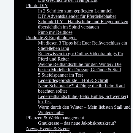
Die Geschichte der Helmpflicht
Pferde DIY
In 2 Schritten zum gepflegten Lammfell
DIY Adventskalender für Pferdeliebhaber
Schrank DIY – Handschuhe und Fliegenmützen
übersichtlich im Spind verstauen
Pimp my Reithose
Produkte & Empfehlungen
Mit diesen 3 Tipps hält Euer Reißverschluss ein
Stiefelleben lang
Reiterwissen to go: Online-Videotrainings für
Pferd und Reiter
Welche Reithandschuhe für den Winter? Die
besten Modelle für Dressur, Gelände & Stall
5 Stiefelspanner im Test
Lederpflegeprodukte – Hot & Schrott
Neue Schabracke?! 4 Dinge die ihr beim Kauf
beachten solltet
Lederreithandschuhe (Felix Bühler, Schwenker)
im Test
Warm durch den Winter – Mein liebsten Stall und
Winterschuhe
Pflanzen & Weidemanagement
Graukresse – das neue Jakobskreuzkraut?
News, Events & Szene