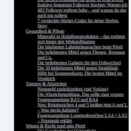
Inaktive Instagram Follower löschen: Warum ich
482 Follower entfernt habe – und warum du das
auch tun solltest
7 versteckte Sticker-Codes für deine Herbst-
Story
Gesundheit & Pflege
Mineralöl in Hufpflegeprodukten – das verbirgt
sich hinter den Wirkstoffnamen
Die häufigsten Lahmheitsursachen beim Pferd
Die beliebtesten Mittel gegen Fliegen, Bremsen
und Co.
Die beliebtesten Gadgets für den Fellwechsel
Die 30 beliebtesten Mittel gegen Strahlfäule
Hilfe bei Sommerekzem: Die besten Mittel im
Vergleich
Turniere & Abzeichen
Nenngeld zurückfordern (mit Vorlage)
Die Abzeichenprüfung. Das sollte man wissen:
Fragensammlung RA5 und RA4
Neu: Reitabzeichen 4 und 5 heißen jetzt A und L
– Was steckt dahinter?
Fragensammlung Longierabzeichen LA4 + LA5
– Praxisnah erklärt
Wissen & Recht rund ums Pferd