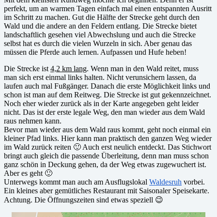
perfekt, um an warmen Tagen einfach mal einen entspannten Ausritt
im Schritt zu machen. Gut die Hälfte der Strecke geht durch den
Wald und die andere an den Feldern entlang. Die Strecke bietet
landschaftlich gesehen viel Abwechslung und auch die Strecke
selbst hat es durch die vielen Wurzeln in sich. Aber genau das
müssen die Pferde auch lernen. Aufpassen und Hufe heben!
Die Strecke ist
4,2 km lang
. Wenn man in den Wald reitet, muss
man sich erst einmal links halten. Nicht verunsichern lassen, da
laufen auch mal Fußgänger. Danach die erste Möglichkeit links und
schon ist man auf dem Reitweg. Die Strecke ist gut gekennzeichnet.
Noch eher wieder zurück als in der Karte angegeben geht leider
nicht. Das ist der erste legale Weg, den man wieder aus dem Wald
raus nehmen kann.
Bevor man wieder aus dem Wald raus kommt, geht noch einmal ein
kleiner Pfad links. Hier kann man praktisch den ganzen Weg wieder
im Wald zurück reiten 🙂 Auch erst neulich entdeckt. Das Stichwort
bringt auch gleich die passende Überleitung, denn man muss schon
ganz schön in Deckung gehen, da der Weg etwas zugewuchert ist.
Aber es geht 🙂
Unterwegs kommt man auch am Ausflugslokal
Waldesruh
vorbei.
Ein kleines aber gemütliches Restaurant mit Saisonaler Speisekarte.
Achtung. Die Öffnungszeiten sind etwas speziell 😉