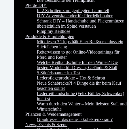
Die Geschichte der Helmpflicht
Pferde DIY
In 2 Schritten zum gepflegten Lammfell
DIY Adventskalender für Pferdeliebhaber
Schrank DIY – Handschuhe und Fliegenmützen
übersichtlich im Spind verstauen
Pimp my Reithose
Produkte & Empfehlungen
Mit diesen 3 Tipps hält Euer Reißverschluss ein
Stiefelleben lang
Reiterwissen to go: Online-Videotrainings für
Pferd und Reiter
Welche Reithandschuhe für den Winter? Die
besten Modelle für Dressur, Gelände & Stall
5 Stiefelspanner im Test
Lederpflegeprodukte – Hot & Schrott
Neue Schabracke?! 4 Dinge die ihr beim Kauf
beachten solltet
Lederreithandschuhe (Felix Bühler, Schwenker)
im Test
Warm durch den Winter – Mein liebsten Stall und
Winterschuhe
Pflanzen & Weidemanagement
Graukresse – das neue Jakobskreuzkraut?
News, Events & Szene