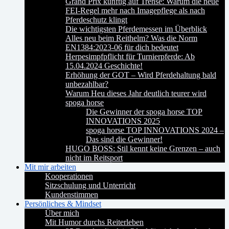
Grand Prix künftig auf Trense: Warum die neue
FEI-Regel mehr nach Imagepflege als nach
Pferdeschutz klingt
Die wichtigsten Pferdemessen im Überblick
Alles neu beim Reithelm? Was die Norm
EN1384:2023-06 für dich bedeutet
Herpesimpfpflicht für Turnierpferde: Ab
15.04.2024 Geschichte!
Erhöhung der GOT – Wird Pferdehaltung bald
unbezahlbar?
Warum Heu dieses Jahr deutlich teurer wird
spoga horse
Die Gewinner der spoga horse TOP
INNOVATIONS 2025
spoga horse TOP INNOVATIONS 2024 –
Das sind die Gewinner!
HUGO BOSS: Stil kennt keine Grenzen – auch
nicht im Reitsport
Mit mir arbeiten
Kooperationen
Sitzschulung und Unterricht
Kundenstimmen
Persönliches & Mindset
Über mich
Mit Humor durchs Reiterleben