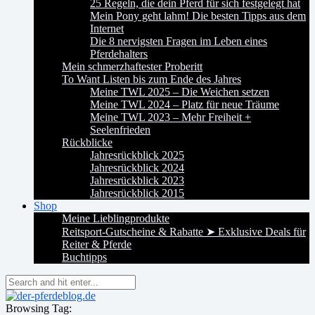
25 Regeln, die dein Pferd für sich festgelegt hat
Mein Pony geht lahm! Die besten Tipps aus dem
Internet
Die 8 nervigsten Fragen im Leben eines
Pferdehalters
Mein schmerzhaftester Proberitt
To Want Listen bis zum Ende des Jahres
Meine TWL 2025 – Die Weichen setzen
Meine TWL 2024 – Platz für neue Träume
Meine TWL 2023 – Mehr Freiheit +
Seelenfrieden
Rückblicke
Jahresrückblick 2025
Jahresrückblick 2024
Jahresrückblick 2023
Jahresrückblick 2015
Shop
Meine Lieblingprodukte
Reitsport-Gutscheine & Rabatte ➤ Exklusive Deals für
Reiter & Pferde
Buchtipps
Browsing Tag: