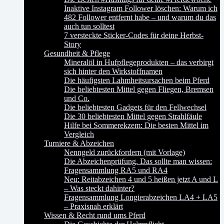
Inaktive Instagram Follower löschen: Warum ich
482 Follower entfernt habe – und warum du das
auch tun solltest
7 versteckte Sticker-Codes für deine Herbst-
Story
Gesundheit & Pflege
Mineralöl in Hufpflegeprodukten – das verbirgt
sich hinter den Wirkstoffnamen
Die häufigsten Lahmheitsursachen beim Pferd
Die beliebtesten Mittel gegen Fliegen, Bremsen
und Co.
Die beliebtesten Gadgets für den Fellwechsel
Die 30 beliebtesten Mittel gegen Strahlfäule
Hilfe bei Sommerekzem: Die besten Mittel im
Vergleich
Turniere & Abzeichen
Nenngeld zurückfordern (mit Vorlage)
Die Abzeichenprüfung. Das sollte man wissen:
Fragensammlung RA5 und RA4
Neu: Reitabzeichen 4 und 5 heißen jetzt A und L
– Was steckt dahinter?
Fragensammlung Longierabzeichen LA4 + LA5
– Praxisnah erklärt
Wissen & Recht rund ums Pferd