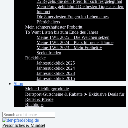
25 Regeln, die dein Pferd für sich festgelegt hat
Mein Pony geht lahm! Die besten Tipps aus dem
Internet
Die 8 nervigsten Fragen im Leben eines
Pferdehalters
Mein schmerzhaftester Proberitt
To Want Listen bis zum Ende des Jahres
Meine TWL 2025 – Die Weichen setzen
Meine TWL 2024 – Platz für neue Träume
Meine TWL 2023 – Mehr Freiheit +
Seelenfrieden
Rückblicke
Jahresrückblick 2025
Jahresrückblick 2024
Jahresrückblick 2023
Jahresrückblick 2015
Shop
Meine Lieblingprodukte
Reitsport-Gutscheine & Rabatte ➤ Exklusive Deals für
Reiter & Pferde
Buchtipps
Persönliches & Mindset