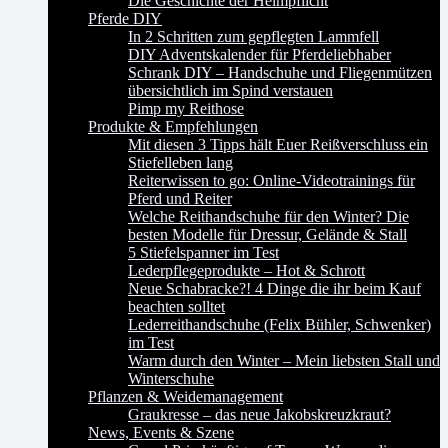
Die Geschichte der Helmpflicht
Pferde DIY
In 2 Schritten zum gepflegten Lammfell
DIY Adventskalender für Pferdeliebhaber
Schrank DIY – Handschuhe und Fliegenmützen
übersichtlich im Spind verstauen
Pimp my Reithose
Produkte & Empfehlungen
Mit diesen 3 Tipps hält Euer Reißverschluss ein
Stiefelleben lang
Reiterwissen to go: Online-Videotrainings für
Pferd und Reiter
Welche Reithandschuhe für den Winter? Die
besten Modelle für Dressur, Gelände & Stall
5 Stiefelspanner im Test
Lederpflegeprodukte – Hot & Schrott
Neue Schabracke?! 4 Dinge die ihr beim Kauf
beachten solltet
Lederreithandschuhe (Felix Bühler, Schwenker)
im Test
Warm durch den Winter – Mein liebsten Stall und
Winterschuhe
Pflanzen & Weidemanagement
Graukresse – das neue Jakobskreuzkraut?
News, Events & Szene