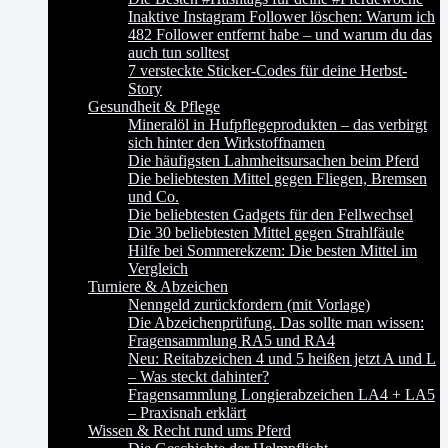
Inaktive Instagram Follower löschen: Warum ich
482 Follower entfernt habe – und warum du das
auch tun solltest
7 versteckte Sticker-Codes für deine Herbst-
Story
Gesundheit & Pflege
Mineralöl in Hufpflegeprodukten – das verbirgt
sich hinter den Wirkstoffnamen
Die häufigsten Lahmheitsursachen beim Pferd
Die beliebtesten Mittel gegen Fliegen, Bremsen
und Co.
Die beliebtesten Gadgets für den Fellwechsel
Die 30 beliebtesten Mittel gegen Strahlfäule
Hilfe bei Sommerekzem: Die besten Mittel im
Vergleich
Turniere & Abzeichen
Nenngeld zurückfordern (mit Vorlage)
Die Abzeichenprüfung. Das sollte man wissen:
Fragensammlung RA5 und RA4
Neu: Reitabzeichen 4 und 5 heißen jetzt A und L
– Was steckt dahinter?
Fragensammlung Longierabzeichen LA4 + LA5
– Praxisnah erklärt
Wissen & Recht rund ums Pferd