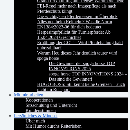
Grand Prix künftig auf Trense: Warum die neue
FEI-Regel mehr nach Imagepflege als nach
Pferdeschutz klingt
Die wichtigsten Pferdemessen im Überblick
Alles neu beim Reithelm? Was die Norm
EN1384:2023-06 für dich bedeutet
Herpesimpfpflicht für Turnierpferde: Ab
15.04.2024 Geschichte!
Erhöhung der GOT – Wird Pferdehaltung bald
unbezahlbar?
Warum Heu dieses Jahr deutlich teurer wird
spoga horse
Die Gewinner der spoga horse TOP
INNOVATIONS 2025
spoga horse TOP INNOVATIONS 2024 –
Das sind die Gewinner!
HUGO BOSS: Stil kennt keine Grenzen – auch
nicht im Reitsport
Mit mir arbeiten
Kooperationen
Sitzschulung und Unterricht
Kundenstimmen
Persönliches & Mindset
Über mich
Mit Humor durchs Reiterleben