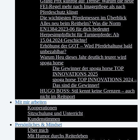
Grand Prix künftig auf Trense: Warum die neue
FEI-Regel mehr nach Imagepflege als nach
Pferdeschutz klingt
Die wichtigsten Pferdemessen im Überblick
Alles neu beim Reithelm? Was die Norm
EN1384:2023-06 für dich bedeutet
Herpesimpfpflicht für Turnierpferde: Ab
15.04.2024 Geschichte!
Erhöhung der GOT – Wird Pferdehaltung bald
unbezahlbar?
Warum Heu dieses Jahr deutlich teurer wird
spoga horse
Die Gewinner der spoga horse TOP
INNOVATIONS 2025
spoga horse TOP INNOVATIONS 2024 –
Das sind die Gewinner!
HUGO BOSS: Stil kennt keine Grenzen – auch
nicht im Reitsport
Mit mir arbeiten
Kooperationen
Sitzschulung und Unterricht
Kundenstimmen
Persönliches & Mindset
Über mich
Mit Humor durchs Reiterleben