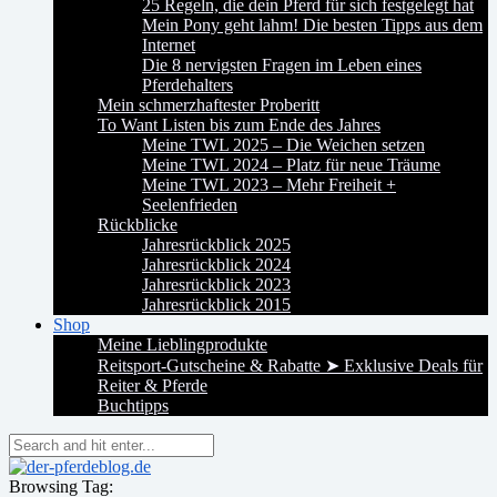
25 Regeln, die dein Pferd für sich festgelegt hat
Mein Pony geht lahm! Die besten Tipps aus dem
Internet
Die 8 nervigsten Fragen im Leben eines
Pferdehalters
Mein schmerzhaftester Proberitt
To Want Listen bis zum Ende des Jahres
Meine TWL 2025 – Die Weichen setzen
Meine TWL 2024 – Platz für neue Träume
Meine TWL 2023 – Mehr Freiheit +
Seelenfrieden
Rückblicke
Jahresrückblick 2025
Jahresrückblick 2024
Jahresrückblick 2023
Jahresrückblick 2015
Shop
Meine Lieblingprodukte
Reitsport-Gutscheine & Rabatte ➤ Exklusive Deals für
Reiter & Pferde
Buchtipps
Browsing Tag: