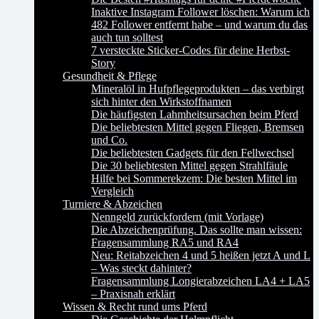
Inaktive Instagram Follower löschen: Warum ich
482 Follower entfernt habe – und warum du das
auch tun solltest
7 versteckte Sticker-Codes für deine Herbst-
Story
Gesundheit & Pflege
Mineralöl in Hufpflegeprodukten – das verbirgt
sich hinter den Wirkstoffnamen
Die häufigsten Lahmheitsursachen beim Pferd
Die beliebtesten Mittel gegen Fliegen, Bremsen
und Co.
Die beliebtesten Gadgets für den Fellwechsel
Die 30 beliebtesten Mittel gegen Strahlfäule
Hilfe bei Sommerekzem: Die besten Mittel im
Vergleich
Turniere & Abzeichen
Nenngeld zurückfordern (mit Vorlage)
Die Abzeichenprüfung. Das sollte man wissen:
Fragensammlung RA5 und RA4
Neu: Reitabzeichen 4 und 5 heißen jetzt A und L
– Was steckt dahinter?
Fragensammlung Longierabzeichen LA4 + LA5
– Praxisnah erklärt
Wissen & Recht rund ums Pferd