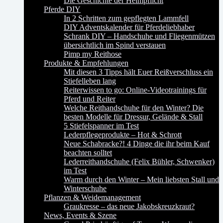
Die Geschichte der Helmpflicht
Pferde DIY
In 2 Schritten zum gepflegten Lammfell
DIY Adventskalender für Pferdeliebhaber
Schrank DIY – Handschuhe und Fliegenmützen
übersichtlich im Spind verstauen
Pimp my Reithose
Produkte & Empfehlungen
Mit diesen 3 Tipps hält Euer Reißverschluss ein
Stiefelleben lang
Reiterwissen to go: Online-Videotrainings für
Pferd und Reiter
Welche Reithandschuhe für den Winter? Die
besten Modelle für Dressur, Gelände & Stall
5 Stiefelspanner im Test
Lederpflegeprodukte – Hot & Schrott
Neue Schabracke?! 4 Dinge die ihr beim Kauf
beachten solltet
Lederreithandschuhe (Felix Bühler, Schwenker)
im Test
Warm durch den Winter – Mein liebsten Stall und
Winterschuhe
Pflanzen & Weidemanagement
Graukresse – das neue Jakobskreuzkraut?
News, Events & Szene