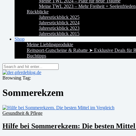
Meine TWL 2024 – Platz für neue Träume
Meine TWL 2023 – Mehr Freiheit + Seelenfrieden
Rückblicke
Jahresrückblick 2025
Jahresrückblick 2024
Jahresrückblick 2023
Jahresrückblick 2015
Shop
Meine Lieblingprodukte
Reitsport-Gutscheine & Rabatte ➤ Exklusive Deals für R
Buchtipps
Browsing Tag:
Sommerekzem
Gesundheit & Pflege
Hilfe bei Sommerekzem: Die besten Mittel