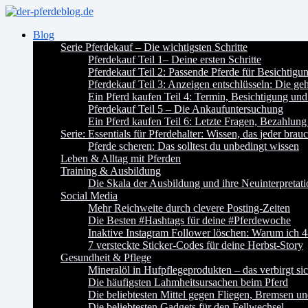
Blog
Serie Pferdekauf – Die wichtigsten Schritte
Pferdekauf Teil 1– Deine ersten Schritte
Pferdekauf Teil 2: Passende Pferde für Besichtig
Pferdekauf Teil 3: Anzeigen entschlüsseln: Die ge
Ein Pferd kaufen Teil 4: Termin, Besichtigung und
Pferdekauf Teil 5 – Die Ankaufuntersuchung
Ein Pferd kaufen Teil 6: Letzte Fragen, Bezahlung
Serie: Essentials für Pferdehalter: Wissen, das jeder brauc
Pferde scheren: Das solltest du unbedingt wissen
Leben & Alltag mit Pferden
Training & Ausbildung
Die Skala der Ausbildung und ihre Neuinterpretat
Social Media
Mehr Reichweite durch clevere Posting-Zeiten
Die Besten #Hashtags für deine #Pferdewoche
Inaktive Instagram Follower löschen: Warum ich 4
7 versteckte Sticker-Codes für deine Herbst-Story
Gesundheit & Pflege
Mineralöl in Hufpflegeprodukten – das verbirgt si
Die häufigsten Lahmheitsursachen beim Pferd
Die beliebtesten Mittel gegen Fliegen, Bremsen u
Die beliebtesten Gadgets für den Fellwechsel