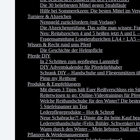
Die 30 beliebtesten Mittel gegen Strahlfäule
Hilfe bei Sommerekzem: Die besten Mittel im Verg
Turniere & Abzeichen
Nenngeld zurückfordern (mit Vorlage)
Die Abzeichenprüfung. Das sollte man wissen:
Neu: Reitabzeichen 4 und 5 heißen jetzt A und L –
Fragensammlung Longierabzeichen LA4 + LA5 – P
Wissen & Recht rund ums Pferd
Die Geschichte der Helmpflicht
Pferde DIY
In 2 Schritten zum gepflegten Lammfell
DIY Adventskalender für Pferdeliebhaber
Schrank DIY – Handschuhe und Fliegenmützen übe
Pimp my Reithose
Produkte & Empfehlungen
Mit diesen 3 Tipps hält Euer Reißverschluss ein St
Reiterwissen to go: Online-Videotrainings für Pfer
Welche Reithandschuhe für den Winter? Die besten
5 Stiefelspanner im Test
Lederpflegeprodukte – Hot & Schrott
Neue Schabracke?! 4 Dinge die ihr beim Kauf beac
Lederreithandschuhe (Felix Bühler, Schwenker) im
Warm durch den Winter – Mein liebsten Stall und
Pflanzen & Weidemanagement