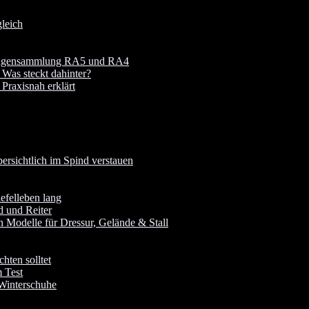
leich
 Fragensammlung RA5 und RA4
 Was steckt dahinter?
raxisnah erklärt
rsichtlich im Spind verstauen
iefelleben lang
d und Reiter
 Modelle für Dressur, Gelände & Stall
hten solltet
 Test
 Winterschuhe