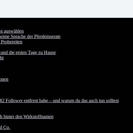
ung auswählen
heime Sprache der Pferdeinserate
 Probereiten
 und die ersten Tage zu Hause
ht
ionen
82 Follower entfernt habe – und warum du das auch tun solltest
ch hinter den Wirkstoffnamen
nd Co.