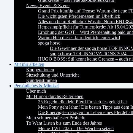
Graukresse – das neue Jakobskreuzkraut?
News, Events & Szene
Grand Prix künftig auf Trense: Warum die neue FE
Die wichtigsten Pferdemessen im Überblick
Alles neu beim Reithelm? Was die Norm EN1384:2
Herpesimpfpflicht für Turnierpferde: Ab 15.04.20
Erhöhung der GOT – Wird Pferdehaltung bald un
Warum Heu dieses Jahr deutlich teurer wird
spoga horse
Die Gewinner der spoga horse TOP INN
spoga horse TOP INNOVATIONS 2024 – Da
HUGO BOSS: Stil kennt keine Grenzen – auch nic
Mit mir arbeiten
Kooperationen
Sitzschulung und Unterricht
Kundenstimmen
Persönliches & Mindset
Über mich
Mit Humor durchs Reiterleben
25 Regeln, die dein Pferd für sich festgelegt hat
Mein Pony geht lahm! Die besten Tipps aus dem In
Die 8 nervigsten Fragen im Leben eines Pferdehalt
Mein schmerzhaftester Proberitt
To Want Listen bis zum Ende des Jahres
Meine TWL 2025 – Die Weichen setzen