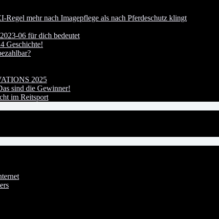
I-Regel mehr nach Imagepflege als nach Pferdeschutz klingt
023-06 für dich bedeutet
24 Geschichte!
bezahlbar?
OVATIONS 2025
s sind die Gewinner!
ht im Reitsport
ternet
ers