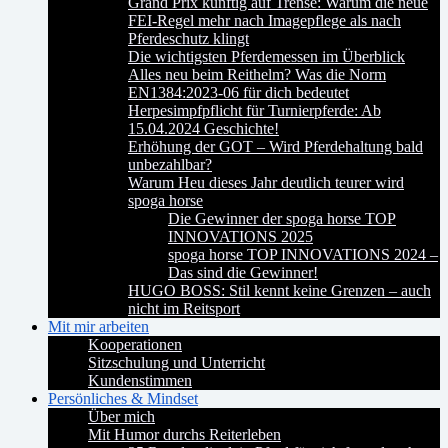
Grand Prix künftig auf Trense: Warum die neue
FEI-Regel mehr nach Imagepflege als nach
Pferdeschutz klingt
Die wichtigsten Pferdemessen im Überblick
Alles neu beim Reithelm? Was die Norm
EN1384:2023-06 für dich bedeutet
Herpesimpfpflicht für Turnierpferde: Ab
15.04.2024 Geschichte!
Erhöhung der GOT – Wird Pferdehaltung bald
unbezahlbar?
Warum Heu dieses Jahr deutlich teurer wird
spoga horse
Die Gewinner der spoga horse TOP
INNOVATIONS 2025
spoga horse TOP INNOVATIONS 2024 –
Das sind die Gewinner!
HUGO BOSS: Stil kennt keine Grenzen – auch
nicht im Reitsport
Mit mir arbeiten
Kooperationen
Sitzschulung und Unterricht
Kundenstimmen
Persönliches & Mindset
Über mich
Mit Humor durchs Reiterleben