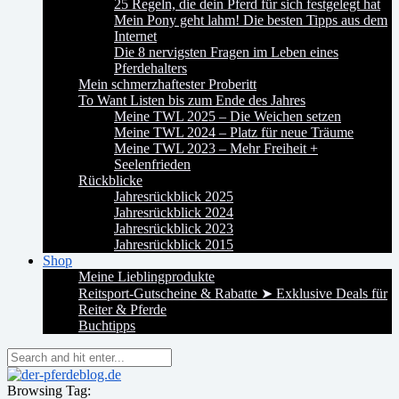
25 Regeln, die dein Pferd für sich festgelegt hat
Mein Pony geht lahm! Die besten Tipps aus dem
Internet
Die 8 nervigsten Fragen im Leben eines
Pferdehalters
Mein schmerzhaftester Proberitt
To Want Listen bis zum Ende des Jahres
Meine TWL 2025 – Die Weichen setzen
Meine TWL 2024 – Platz für neue Träume
Meine TWL 2023 – Mehr Freiheit +
Seelenfrieden
Rückblicke
Jahresrückblick 2025
Jahresrückblick 2024
Jahresrückblick 2023
Jahresrückblick 2015
Shop
Meine Lieblingprodukte
Reitsport-Gutscheine & Rabatte ➤ Exklusive Deals für
Reiter & Pferde
Buchtipps
Browsing Tag: