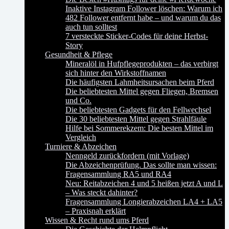
Inaktive Instagram Follower löschen: Warum ich
482 Follower entfernt habe – und warum du das
auch tun solltest
7 versteckte Sticker-Codes für deine Herbst-
Story
Gesundheit & Pflege
Mineralöl in Hufpflegeprodukten – das verbirgt
sich hinter den Wirkstoffnamen
Die häufigsten Lahmheitsursachen beim Pferd
Die beliebtesten Mittel gegen Fliegen, Bremsen
und Co.
Die beliebtesten Gadgets für den Fellwechsel
Die 30 beliebtesten Mittel gegen Strahlfäule
Hilfe bei Sommerekzem: Die besten Mittel im
Vergleich
Turniere & Abzeichen
Nenngeld zurückfordern (mit Vorlage)
Die Abzeichenprüfung. Das sollte man wissen:
Fragensammlung RA5 und RA4
Neu: Reitabzeichen 4 und 5 heißen jetzt A und L
– Was steckt dahinter?
Fragensammlung Longierabzeichen LA4 + LA5
– Praxisnah erklärt
Wissen & Recht rund ums Pferd