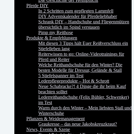
Die Geschichte der Helmpflicht
Pferde DIY
In 2 Schritten zum gepflegten Lammfell
DIY Adventskalender für Pferdeliebhaber
Schrank DIY – Handschuhe und Fliegenmützen
übersichtlich im Spind verstauen
Pimp my Reithose
Produkte & Empfehlungen
Mit diesen 3 Tipps hält Euer Reißverschluss ein
Stiefelleben lang
Reiterwissen to go: Online-Videotrainings für
Pferd und Reiter
Welche Reithandschuhe für den Winter? Die
besten Modelle für Dressur, Gelände & Stall
5 Stiefelspanner im Test
Lederpflegeprodukte – Hot & Schrott
Neue Schabracke?! 4 Dinge die ihr beim Kauf
beachten solltet
Lederreithandschuhe (Felix Bühler, Schwenker)
im Test
Warm durch den Winter – Mein liebsten Stall und
Winterschuhe
Pflanzen & Weidemanagement
Graukresse – das neue Jakobskreuzkraut?
News, Events & Szene