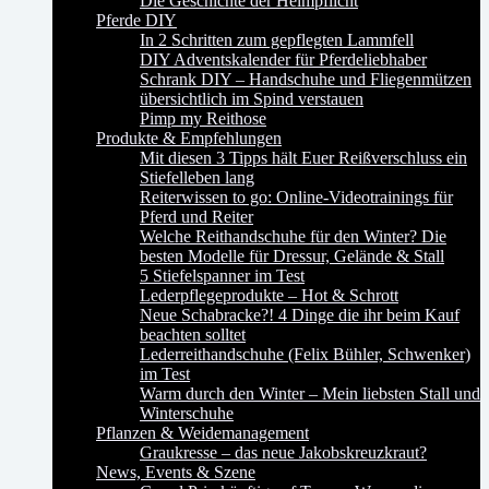
Die Geschichte der Helmpflicht
Pferde DIY
In 2 Schritten zum gepflegten Lammfell
DIY Adventskalender für Pferdeliebhaber
Schrank DIY – Handschuhe und Fliegenmützen
übersichtlich im Spind verstauen
Pimp my Reithose
Produkte & Empfehlungen
Mit diesen 3 Tipps hält Euer Reißverschluss ein
Stiefelleben lang
Reiterwissen to go: Online-Videotrainings für
Pferd und Reiter
Welche Reithandschuhe für den Winter? Die
besten Modelle für Dressur, Gelände & Stall
5 Stiefelspanner im Test
Lederpflegeprodukte – Hot & Schrott
Neue Schabracke?! 4 Dinge die ihr beim Kauf
beachten solltet
Lederreithandschuhe (Felix Bühler, Schwenker)
im Test
Warm durch den Winter – Mein liebsten Stall und
Winterschuhe
Pflanzen & Weidemanagement
Graukresse – das neue Jakobskreuzkraut?
News, Events & Szene