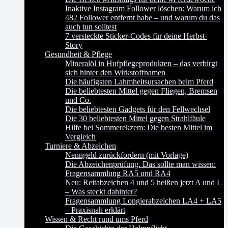
Inaktive Instagram Follower löschen: Warum ich
482 Follower entfernt habe – und warum du das
auch tun solltest
7 versteckte Sticker-Codes für deine Herbst-
Story
Gesundheit & Pflege
Mineralöl in Hufpflegeprodukten – das verbirgt
sich hinter den Wirkstoffnamen
Die häufigsten Lahmheitsursachen beim Pferd
Die beliebtesten Mittel gegen Fliegen, Bremsen
und Co.
Die beliebtesten Gadgets für den Fellwechsel
Die 30 beliebtesten Mittel gegen Strahlfäule
Hilfe bei Sommerekzem: Die besten Mittel im
Vergleich
Turniere & Abzeichen
Nenngeld zurückfordern (mit Vorlage)
Die Abzeichenprüfung. Das sollte man wissen:
Fragensammlung RA5 und RA4
Neu: Reitabzeichen 4 und 5 heißen jetzt A und L
– Was steckt dahinter?
Fragensammlung Longierabzeichen LA4 + LA5
– Praxisnah erklärt
Wissen & Recht rund ums Pferd