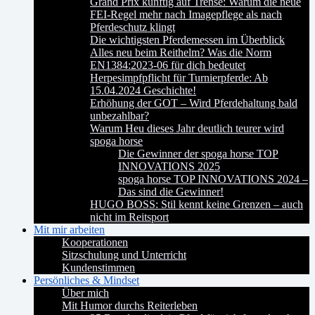
Grand Prix künftig auf Trense: Warum die neue
FEI-Regel mehr nach Imagepflege als nach
Pferdeschutz klingt
Die wichtigsten Pferdemessen im Überblick
Alles neu beim Reithelm? Was die Norm
EN1384:2023-06 für dich bedeutet
Herpesimpfpflicht für Turnierpferde: Ab
15.04.2024 Geschichte!
Erhöhung der GOT – Wird Pferdehaltung bald
unbezahlbar?
Warum Heu dieses Jahr deutlich teurer wird
spoga horse
Die Gewinner der spoga horse TOP
INNOVATIONS 2025
spoga horse TOP INNOVATIONS 2024 –
Das sind die Gewinner!
HUGO BOSS: Stil kennt keine Grenzen – auch
nicht im Reitsport
Mit mir arbeiten
Kooperationen
Sitzschulung und Unterricht
Kundenstimmen
Persönliches & Mindset
Über mich
Mit Humor durchs Reiterleben