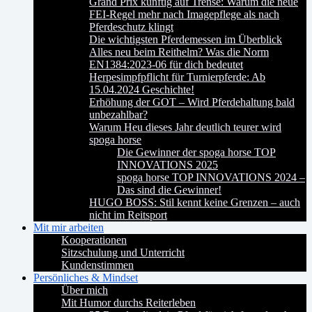
Grand Prix künftig auf Trense: Warum die neue
FEI-Regel mehr nach Imagepflege als nach
Pferdeschutz klingt
Die wichtigsten Pferdemessen im Überblick
Alles neu beim Reithelm? Was die Norm
EN1384:2023-06 für dich bedeutet
Herpesimpfpflicht für Turnierpferde: Ab
15.04.2024 Geschichte!
Erhöhung der GOT – Wird Pferdehaltung bald
unbezahlbar?
Warum Heu dieses Jahr deutlich teurer wird
spoga horse
Die Gewinner der spoga horse TOP
INNOVATIONS 2025
spoga horse TOP INNOVATIONS 2024 –
Das sind die Gewinner!
HUGO BOSS: Stil kennt keine Grenzen – auch
nicht im Reitsport
Mit mir arbeiten
Kooperationen
Sitzschulung und Unterricht
Kundenstimmen
Persönliches & Mindset
Über mich
Mit Humor durchs Reiterleben