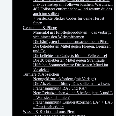
Inaktive Instagram Follower löschen: Warum ich
482 Follower entfernt habe – und warum du das
auch tun solltest
7 versteckte Sticker-Codes für deine Herbst-
Story
Gesundheit & Pflege
Mineralöl in Hufpflegeprodukten – das verbirgt
sich hinter den Wirkstoffnamen
Die häufigsten Lahmheitsursachen beim Pferd
Die beliebtesten Mittel gegen Fliegen, Bremsen
und Co.
Die beliebtesten Gadgets für den Fellwechsel
Die 30 beliebtesten Mittel gegen Strahlfäule
Hilfe bei Sommerekzem: Die besten Mittel im
Vergleich
Turniere & Abzeichen
Nenngeld zurückfordern (mit Vorlage)
Die Abzeichenprüfung. Das sollte man wissen:
Fragensammlung RA5 und RA4
Neu: Reitabzeichen 4 und 5 heißen jetzt A und L
– Was steckt dahinter?
Fragensammlung Longierabzeichen LA4 + LA5
– Praxisnah erklärt
Wissen & Recht rund ums Pferd