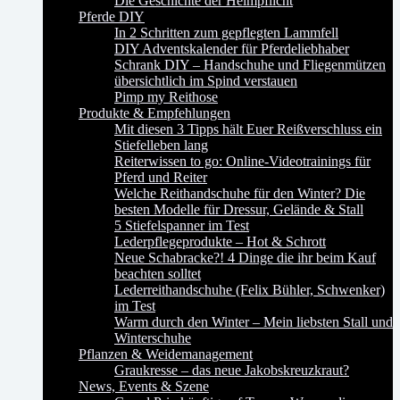
Die Geschichte der Helmpflicht
Pferde DIY
In 2 Schritten zum gepflegten Lammfell
DIY Adventskalender für Pferdeliebhaber
Schrank DIY – Handschuhe und Fliegenmützen
übersichtlich im Spind verstauen
Pimp my Reithose
Produkte & Empfehlungen
Mit diesen 3 Tipps hält Euer Reißverschluss ein
Stiefelleben lang
Reiterwissen to go: Online-Videotrainings für
Pferd und Reiter
Welche Reithandschuhe für den Winter? Die
besten Modelle für Dressur, Gelände & Stall
5 Stiefelspanner im Test
Lederpflegeprodukte – Hot & Schrott
Neue Schabracke?! 4 Dinge die ihr beim Kauf
beachten solltet
Lederreithandschuhe (Felix Bühler, Schwenker)
im Test
Warm durch den Winter – Mein liebsten Stall und
Winterschuhe
Pflanzen & Weidemanagement
Graukresse – das neue Jakobskreuzkraut?
News, Events & Szene