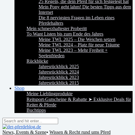
25 Regeln, die dein Pferd für sich festgelegt hat
Mein Pony geht lahm! Die besten Tipps aus dem
Internet
Die 8 nervigsten Fragen im Leben eines
Pferdehalters
Mein schmerzhaftester Proberitt
To Want Listen bis zum Ende des Jahres
Meine TWL 2025 – Die Weichen setzen
Meine TWL 2024 – Platz für neue Träume
Meine TWL 2023 – Mehr Freiheit +
Seelenfrieden
Rückblicke
Jahresrückblick 2025
Jahresrückblick 2024
Jahresrückblick 2023
Jahresrückblick 2015
Shop
Meine Lieblingprodukte
Reitsport-Gutscheine & Rabatte ➤ Exklusive Deals für
Reiter & Pferde
Buchtipps
News, Events & Szene
•
Wissen & Recht rund ums Pferd