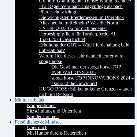
Grand Prix künftig auf Trense: Warum die neue
FEI-Regel mehr nach Imagepflege als nach
Pferdeschutz klingt
Die wichtigsten Pferdemessen im Überblick
Alles neu beim Reithelm? Was die Norm
EN1384:2023-06 für dich bedeutet
Herpesimpfpflicht für Turnierpferde: Ab
15.04.2024 Geschichte!
Erhöhung der GOT – Wird Pferdehaltung bald
unbezahlbar?
Warum Heu dieses Jahr deutlich teurer wird
spoga horse
Die Gewinner der spoga horse TOP
INNOVATIONS 2025
spoga horse TOP INNOVATIONS 2024 –
Das sind die Gewinner!
HUGO BOSS: Stil kennt keine Grenzen – auch
nicht im Reitsport
Mit mir arbeiten
Kooperationen
Sitzschulung und Unterricht
Kundenstimmen
Persönliches & Mindset
Über mich
Mit Humor durchs Reiterleben