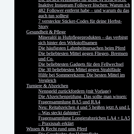
Inaktive Instagram Follower löschen: Warum ich
482 Follower entfernt habe – und warum du das
auch tun solltest
7 versteckte Sticker-Codes für deine Herbst-
Story
Gesundheit & Pflege
Mineralöl in Hufpflegeprodukten – das verbirgt
sich hinter den Wirkstoffnamen
Die häufigsten Lahmheitsursachen beim Pferd
Die beliebtesten Mittel gegen Fliegen, Bremsen
und Co.
Die beliebtesten Gadgets für den Fellwechsel
Die 30 beliebtesten Mittel gegen Strahlfäule
Hilfe bei Sommerekzem: Die besten Mittel im
Vergleich
Turniere & Abzeichen
Nenngeld zurückfordern (mit Vorlage)
Die Abzeichenprüfung. Das sollte man wissen:
Fragensammlung RA5 und RA4
Neu: Reitabzeichen 4 und 5 heißen jetzt A und L
– Was steckt dahinter?
Fragensammlung Longierabzeichen LA4 + LA5
– Praxisnah erklärt
Wissen & Recht rund ums Pferd