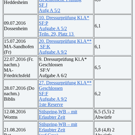
Heddesheim
SF J
Aufg A 5/2
10. Dressurprüfung Kl.A*
09.07.2016
SF:P
6,1
Dossenheim
Aufgabe A 5/2
Teiln. 29, Platz 13
15.07.2016
20. Dressurprüfung Kl.A**
MA-Sandhofen
SF:K
6,1
(Fr)
Aufgabe A 9/2
22.07.2016 (Fr.
9. Dressurprüfung Kl.A*
nachm.)
Geschlossen
6,5
MA-
SF:V
Friedrichsfeld
Aufgabe A 6/2
27. Dressurprüfung Kl.A**
28.07.2016 (Do
Geschlossen
nachm.)
SF:F
6,2
Biblis
Aufgabe A 9/2
1ste Reserve
12.08.2016
Stilspring-WB – mit
6,5 (5,5) 2
Worms
Erlaubter Zeit
Abwürfe
Stilspring-WB – mit
21.08.2016
Erlaubter Zeit
5,8 (4,8) 2