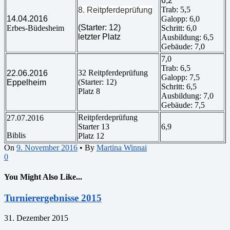
6,2
Trab: 5,5
8. Reitpferdeprüfung
14.04.2016
Galopp: 6,0
(Starter: 12)
Erbes-Büdesheim
Schritt: 6,0
letzter Platz
Ausbildung: 6,5
Gebäude: 7,0
7,0
Trab: 6,5
32 Reitpferdeprüfung
22.06.2016
Galopp: 7,5
(Starter: 12)
Eppelheim
Schritt: 6,5
Platz 8
Ausbildung: 7,0
Gebäude: 7,5
Reitpferdeprüfung
27.07.2016
Starter 13
6,9
Biblis
Platz 12
On
9. November 2016
•
By
Martina Winnai
0
You Might Also Like...
Turnierergebnisse 2015
31. Dezember 2015