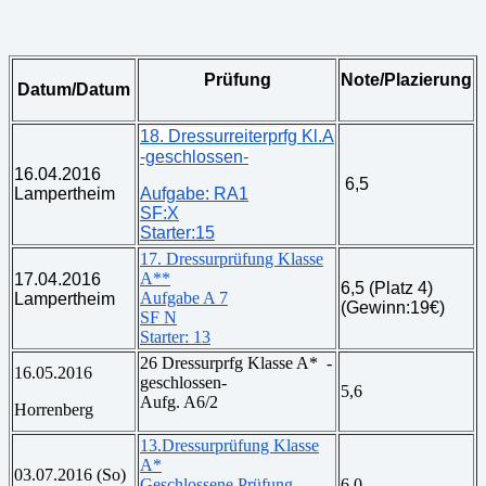
Prüfung
Note/Plazierung
Datum/Datum
18. Dressurreiterprfg Kl.A
-geschlossen-
16.04.2016
6,5
Lampertheim
Aufgabe: RA1
SF:X
Starter:15
17. Dressurprüfung Klasse
A**
17.04.2016
6,5 (Platz 4)
Aufgabe A 7
Lampertheim
(Gewinn:19€)
SF N
Starter: 13
26 Dressurprfg Klasse A* -
16.05.2016
geschlossen-
5,6
Aufg. A6/2
Horrenberg
13.Dressurprüfung Klasse
A*
03.07.2016 (So)
Geschlossene Prüfung
6,0