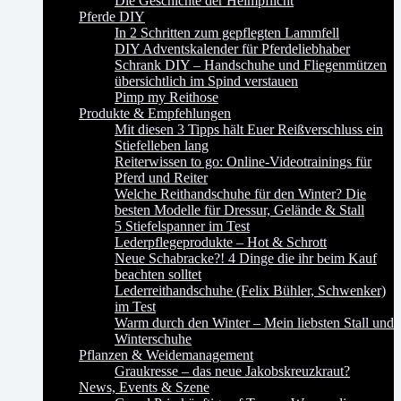
Die Geschichte der Helmpflicht
Pferde DIY
In 2 Schritten zum gepflegten Lammfell
DIY Adventskalender für Pferdeliebhaber
Schrank DIY – Handschuhe und Fliegenmützen
übersichtlich im Spind verstauen
Pimp my Reithose
Produkte & Empfehlungen
Mit diesen 3 Tipps hält Euer Reißverschluss ein
Stiefelleben lang
Reiterwissen to go: Online-Videotrainings für
Pferd und Reiter
Welche Reithandschuhe für den Winter? Die
besten Modelle für Dressur, Gelände & Stall
5 Stiefelspanner im Test
Lederpflegeprodukte – Hot & Schrott
Neue Schabracke?! 4 Dinge die ihr beim Kauf
beachten solltet
Lederreithandschuhe (Felix Bühler, Schwenker)
im Test
Warm durch den Winter – Mein liebsten Stall und
Winterschuhe
Pflanzen & Weidemanagement
Graukresse – das neue Jakobskreuzkraut?
News, Events & Szene