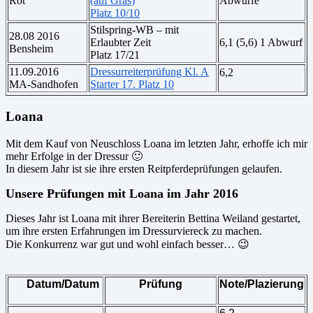
Rot
(auf Gras)
Abwürfe
Platz 10/10
Stilspring-WB – mit
28.08 2016
Erlaubter Zeit
6,1 (5,6) 1 Abwurf
Bensheim
Platz 17/21
11.09.2016
Dressurreiterprüfung Kl. A
6,2
MA-Sandhofen
Starter 17. Platz 10
Loana
Mit dem Kauf von Neuschloss Loana im letzten Jahr, erhoffe ich mir
mehr Erfolge in der Dressur 🙂
In diesem Jahr ist sie ihre ersten Reitpferdeprüfungen gelaufen.
Unsere Prüfungen mit Loana im Jahr 2016
Dieses Jahr ist Loana mit ihrer Bereiterin Bettina Weiland gestartet,
um ihre ersten Erfahrungen im Dressurviereck zu machen.
Die Konkurrenz war gut und wohl einfach besser… 😉
Datum/Datum
Prüfung
Note/Plazierung