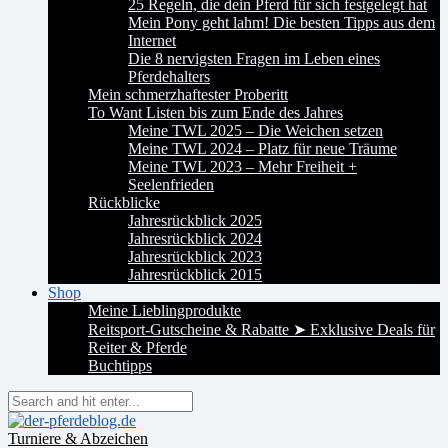
25 Regeln, die dein Pferd für sich festgelegt hat
Mein Pony geht lahm! Die besten Tipps aus dem
Internet
Die 8 nervigsten Fragen im Leben eines
Pferdehalters
Mein schmerzhaftester Proberitt
To Want Listen bis zum Ende des Jahres
Meine TWL 2025 – Die Weichen setzen
Meine TWL 2024 – Platz für neue Träume
Meine TWL 2023 – Mehr Freiheit +
Seelenfrieden
Rückblicke
Jahresrückblick 2025
Jahresrückblick 2024
Jahresrückblick 2023
Jahresrückblick 2015
Shop
Meine Lieblingprodukte
Reitsport-Gutscheine & Rabatte ➤ Exklusive Deals für
Reiter & Pferde
Buchtipps
Turniere & Abzeichen