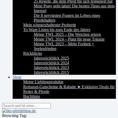
25 Regeln, die dein Pferd für sich festgelegt hat
Mein Pony geht lahm! Die besten Tipps aus dem
Internet
Die 8 nervigsten Fragen im Leben eines
Pferdehalters
Mein schmerzhaftester Proberitt
To Want Listen bis zum Ende des Jahres
Meine TWL 2025 – Die Weichen setzen
Meine TWL 2024 – Platz für neue Träume
Meine TWL 2023 – Mehr Freiheit +
Seelenfrieden
Rückblicke
Jahresrückblick 2025
Jahresrückblick 2024
Jahresrückblick 2023
Jahresrückblick 2015
Shop
Meine Lieblingprodukte
Reitsport-Gutscheine & Rabatte ➤ Exklusive Deals für
Reiter & Pferde
Buchtipps
Browsing Tag: