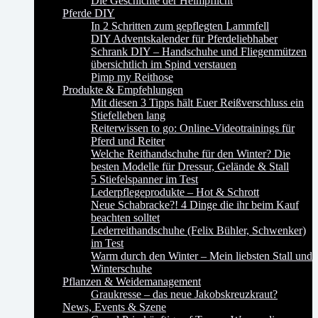
Die Geschichte der Helmpflicht
Pferde DIY
In 2 Schritten zum gepflegten Lammfell
DIY Adventskalender für Pferdeliebhaber
Schrank DIY – Handschuhe und Fliegenmützen
übersichtlich im Spind verstauen
Pimp my Reithose
Produkte & Empfehlungen
Mit diesen 3 Tipps hält Euer Reißverschluss ein
Stiefelleben lang
Reiterwissen to go: Online-Videotrainings für
Pferd und Reiter
Welche Reithandschuhe für den Winter? Die
besten Modelle für Dressur, Gelände & Stall
5 Stiefelspanner im Test
Lederpflegeprodukte – Hot & Schrott
Neue Schabracke?! 4 Dinge die ihr beim Kauf
beachten solltet
Lederreithandschuhe (Felix Bühler, Schwenker)
im Test
Warm durch den Winter – Mein liebsten Stall und
Winterschuhe
Pflanzen & Weidemanagement
Graukresse – das neue Jakobskreuzkraut?
News, Events & Szene