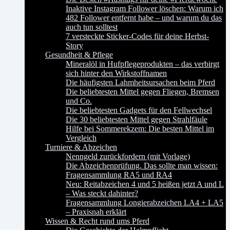
Inaktive Instagram Follower löschen: Warum ich
482 Follower entfernt habe – und warum du das
auch tun solltest
7 versteckte Sticker-Codes für deine Herbst-
Story
Gesundheit & Pflege
Mineralöl in Hufpflegeprodukten – das verbirgt
sich hinter den Wirkstoffnamen
Die häufigsten Lahmheitsursachen beim Pferd
Die beliebtesten Mittel gegen Fliegen, Bremsen
und Co.
Die beliebtesten Gadgets für den Fellwechsel
Die 30 beliebtesten Mittel gegen Strahlfäule
Hilfe bei Sommerekzem: Die besten Mittel im
Vergleich
Turniere & Abzeichen
Nenngeld zurückfordern (mit Vorlage)
Die Abzeichenprüfung. Das sollte man wissen:
Fragensammlung RA5 und RA4
Neu: Reitabzeichen 4 und 5 heißen jetzt A und L
– Was steckt dahinter?
Fragensammlung Longierabzeichen LA4 + LA5
– Praxisnah erklärt
Wissen & Recht rund ums Pferd