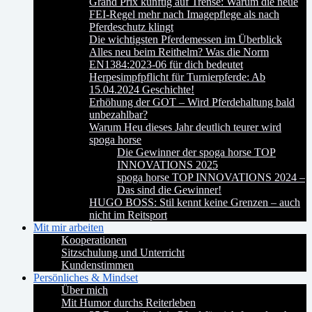
Grand Prix künftig auf Trense: Warum die neue
FEI-Regel mehr nach Imagepflege als nach
Pferdeschutz klingt
Die wichtigsten Pferdemessen im Überblick
Alles neu beim Reithelm? Was die Norm
EN1384:2023-06 für dich bedeutet
Herpesimpfpflicht für Turnierpferde: Ab
15.04.2024 Geschichte!
Erhöhung der GOT – Wird Pferdehaltung bald
unbezahlbar?
Warum Heu dieses Jahr deutlich teurer wird
spoga horse
Die Gewinner der spoga horse TOP
INNOVATIONS 2025
spoga horse TOP INNOVATIONS 2024 –
Das sind die Gewinner!
HUGO BOSS: Stil kennt keine Grenzen – auch
nicht im Reitsport
Mit mir arbeiten
Kooperationen
Sitzschulung und Unterricht
Kundenstimmen
Persönliches & Mindset
Über mich
Mit Humor durchs Reiterleben