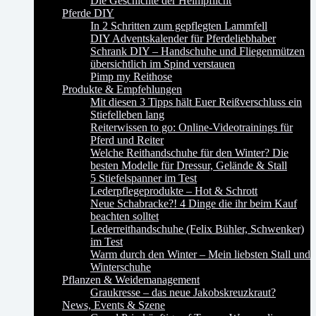
Die Geschichte der Helmpflicht
Pferde DIY
In 2 Schritten zum gepflegten Lammfell
DIY Adventskalender für Pferdeliebhaber
Schrank DIY – Handschuhe und Fliegenmützen
übersichtlich im Spind verstauen
Pimp my Reithose
Produkte & Empfehlungen
Mit diesen 3 Tipps hält Euer Reißverschluss ein
Stiefelleben lang
Reiterwissen to go: Online-Videotrainings für
Pferd und Reiter
Welche Reithandschuhe für den Winter? Die
besten Modelle für Dressur, Gelände & Stall
5 Stiefelspanner im Test
Lederpflegeprodukte – Hot & Schrott
Neue Schabracke?! 4 Dinge die ihr beim Kauf
beachten solltet
Lederreithandschuhe (Felix Bühler, Schwenker)
im Test
Warm durch den Winter – Mein liebsten Stall und
Winterschuhe
Pflanzen & Weidemanagement
Graukresse – das neue Jakobskreuzkraut?
News, Events & Szene