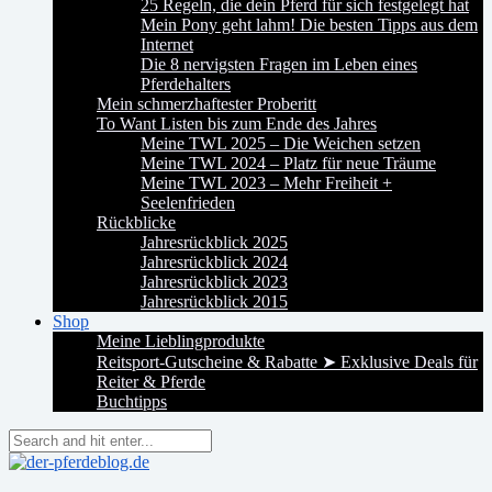
25 Regeln, die dein Pferd für sich festgelegt hat
Mein Pony geht lahm! Die besten Tipps aus dem
Internet
Die 8 nervigsten Fragen im Leben eines
Pferdehalters
Mein schmerzhaftester Proberitt
To Want Listen bis zum Ende des Jahres
Meine TWL 2025 – Die Weichen setzen
Meine TWL 2024 – Platz für neue Träume
Meine TWL 2023 – Mehr Freiheit +
Seelenfrieden
Rückblicke
Jahresrückblick 2025
Jahresrückblick 2024
Jahresrückblick 2023
Jahresrückblick 2015
Shop
Meine Lieblingprodukte
Reitsport-Gutscheine & Rabatte ➤ Exklusive Deals für
Reiter & Pferde
Buchtipps