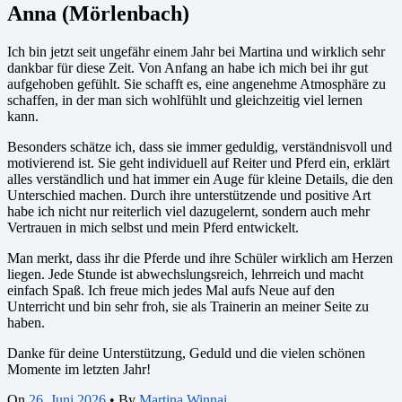
Anna (Mörlenbach)
Ich bin jetzt seit ungefähr einem Jahr bei Martina und wirklich sehr
dankbar für diese Zeit. Von Anfang an habe ich mich bei ihr gut
aufgehoben gefühlt. Sie schafft es, eine angenehme Atmosphäre zu
schaffen, in der man sich wohlfühlt und gleichzeitig viel lernen
kann.
Besonders schätze ich, dass sie immer geduldig, verständnisvoll und
motivierend ist. Sie geht individuell auf Reiter und Pferd ein, erklärt
alles verständlich und hat immer ein Auge für kleine Details, die den
Unterschied machen. Durch ihre unterstützende und positive Art
habe ich nicht nur reiterlich viel dazugelernt, sondern auch mehr
Vertrauen in mich selbst und mein Pferd entwickelt.
Man merkt, dass ihr die Pferde und ihre Schüler wirklich am Herzen
liegen. Jede Stunde ist abwechslungsreich, lehrreich und macht
einfach Spaß. Ich freue mich jedes Mal aufs Neue auf den
Unterricht und bin sehr froh, sie als Trainerin an meiner Seite zu
haben.
Danke für deine Unterstützung, Geduld und die vielen schönen
Momente im letzten Jahr!
On
26. Juni 2026
•
By
Martina Winnai