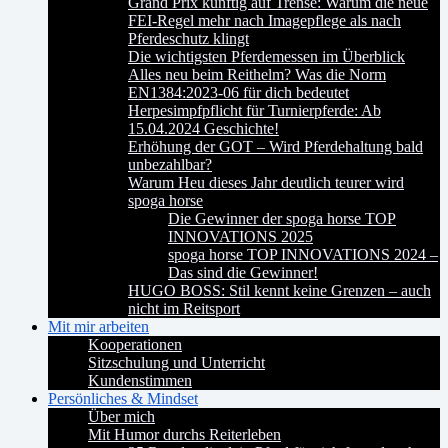
Grand Prix künftig auf Trense: Warum die neue
FEI-Regel mehr nach Imagepflege als nach
Pferdeschutz klingt
Die wichtigsten Pferdemessen im Überblick
Alles neu beim Reithelm? Was die Norm
EN1384:2023-06 für dich bedeutet
Herpesimpfpflicht für Turnierpferde: Ab
15.04.2024 Geschichte!
Erhöhung der GOT – Wird Pferdehaltung bald
unbezahlbar?
Warum Heu dieses Jahr deutlich teurer wird
spoga horse
Die Gewinner der spoga horse TOP
INNOVATIONS 2025
spoga horse TOP INNOVATIONS 2024 –
Das sind die Gewinner!
HUGO BOSS: Stil kennt keine Grenzen – auch
nicht im Reitsport
Mit mir arbeiten
Kooperationen
Sitzschulung und Unterricht
Kundenstimmen
Persönliches & Mindset
Über mich
Mit Humor durchs Reiterleben