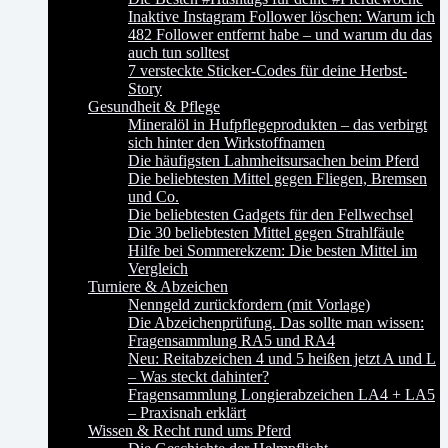
Inaktive Instagram Follower löschen: Warum ich
482 Follower entfernt habe – und warum du das
auch tun solltest
7 versteckte Sticker-Codes für deine Herbst-
Story
Gesundheit & Pflege
Mineralöl in Hufpflegeprodukten – das verbirgt
sich hinter den Wirkstoffnamen
Die häufigsten Lahmheitsursachen beim Pferd
Die beliebtesten Mittel gegen Fliegen, Bremsen
und Co.
Die beliebtesten Gadgets für den Fellwechsel
Die 30 beliebtesten Mittel gegen Strahlfäule
Hilfe bei Sommerekzem: Die besten Mittel im
Vergleich
Turniere & Abzeichen
Nenngeld zurückfordern (mit Vorlage)
Die Abzeichenprüfung. Das sollte man wissen:
Fragensammlung RA5 und RA4
Neu: Reitabzeichen 4 und 5 heißen jetzt A und L
– Was steckt dahinter?
Fragensammlung Longierabzeichen LA4 + LA5
– Praxisnah erklärt
Wissen & Recht rund ums Pferd