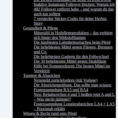
Inaktive Instagram Follower löschen: Warum ich
482 Follower entfernt habe – und warum du das
auch tun solltest
7 versteckte Sticker-Codes für deine Herbst-
Story
Gesundheit & Pflege
Mineralöl in Hufpflegeprodukten – das verbirgt
sich hinter den Wirkstoffnamen
Die häufigsten Lahmheitsursachen beim Pferd
Die beliebtesten Mittel gegen Fliegen, Bremsen
und Co.
Die beliebtesten Gadgets für den Fellwechsel
Die 30 beliebtesten Mittel gegen Strahlfäule
Hilfe bei Sommerekzem: Die besten Mittel im
Vergleich
Turniere & Abzeichen
Nenngeld zurückfordern (mit Vorlage)
Die Abzeichenprüfung. Das sollte man wissen:
Fragensammlung RA5 und RA4
Neu: Reitabzeichen 4 und 5 heißen jetzt A und L
– Was steckt dahinter?
Fragensammlung Longierabzeichen LA4 + LA5
– Praxisnah erklärt
Wissen & Recht rund ums Pferd