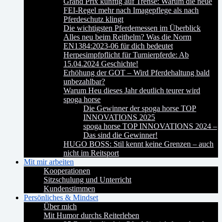
Grand Prix künftig auf Trense: Warum die neue
FEI-Regel mehr nach Imagepflege als nach
Pferdeschutz klingt
Die wichtigsten Pferdemessen im Überblick
Alles neu beim Reithelm? Was die Norm
EN1384:2023-06 für dich bedeutet
Herpesimpfpflicht für Turnierpferde: Ab
15.04.2024 Geschichte!
Erhöhung der GOT – Wird Pferdehaltung bald
unbezahlbar?
Warum Heu dieses Jahr deutlich teurer wird
spoga horse
Die Gewinner der spoga horse TOP
INNOVATIONS 2025
spoga horse TOP INNOVATIONS 2024 –
Das sind die Gewinner!
HUGO BOSS: Stil kennt keine Grenzen – auch
nicht im Reitsport
Mit mir arbeiten
Kooperationen
Sitzschulung und Unterricht
Kundenstimmen
Persönliches & Mindset
Über mich
Mit Humor durchs Reiterleben