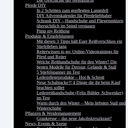
Die Geschichte der Helmpflicht
Pferde DIY
In 2 Schritten zum gepflegten Lammfell
DIY Adventskalender für Pferdeliebhaber
Schrank DIY – Handschuhe und Fliegenmützen
übersichtlich im Spind verstauen
Pimp my Reithose
Produkte & Empfehlungen
Mit diesen 3 Tipps hält Euer Reißverschluss ein
Stiefelleben lang
Reiterwissen to go: Online-Videotrainings für
Pferd und Reiter
Welche Reithandschuhe für den Winter? Die
besten Modelle für Dressur, Gelände & Stall
5 Stiefelspanner im Test
Lederpflegeprodukte – Hot & Schrott
Neue Schabracke?! 4 Dinge die ihr beim Kauf
beachten solltet
Lederreithandschuhe (Felix Bühler, Schwenker)
im Test
Warm durch den Winter – Mein liebsten Stall und
Winterschuhe
Pflanzen & Weidemanagement
Graukresse – das neue Jakobskreuzkraut?
News, Events & Szene