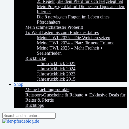
25 Regeln, die dein Pferd für sich festgelegt hat
Mein Pony geht lahm! Die besten Tipps aus dem
Internet
Die 8 nervigsten Fragen im Leben eines
Pferdehalters
Mein schmerzhaftester Proberitt
To Want Listen bis zum Ende des Jahres
Meine TWL 2025 – Die Weichen setzen
Meine TWL 2024 – Platz für neue Träume
Meine TWL 2023 – Mehr Freiheit +
Seelenfrieden
Rückblicke
Jahresrückblick 2025
Jahresrückblick 2024
Jahresrückblick 2023
Jahresrückblick 2015
Shop
Meine Lieblingprodukte
Reitsport-Gutscheine & Rabatte ➤ Exklusive Deals für
Reiter & Pferde
Buchtipps