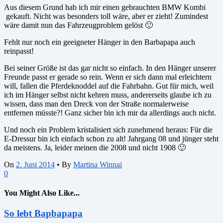
Aus diesem Grund hab ich mir einen gebrauchten BMW Kombi
gekauft. Nicht was besonders toll wäre, aber er zieht! Zumindest
wäre damit nun das Fahrzeugproblem gelöst 🙂
Fehlt nur noch ein geeigneter Hänger in den Barbapapa auch
reinpasst!
Bei seiner Größe ist das gar nicht so einfach. In den Hänger unserer
Freunde passt er gerade so rein. Wenn er sich dann mal erleichtern
will, fallen die Pferdeknoddel auf die Fahrbahn. Gut für mich, weil
ich im Hänger selbst nicht kehren muss, andererseits glaube ich zu
wissen, dass man den Dreck von der Straße normalerweise
entfernen müsste?! Ganz sicher bin ich mir da allerdings auch nicht.
Und noch ein Problem kristalisiert sich zunehmend heraus: Für die
E-Dressur bin ich einfach schon zu alt! Jahrgang 08 und jünger steht
da meistens. Ja, leider meinen die 2008 und nicht 1908 🙂
On
2. Juni 2014
•
By
Martina Winnai
0
You Might Also Like...
So lebt Bapbapapa