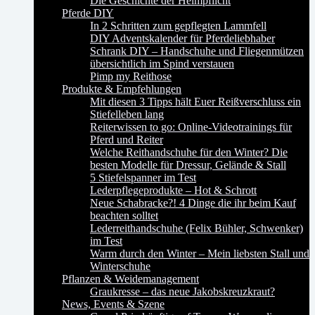
Die Geschichte der Helmpflicht
Pferde DIY
In 2 Schritten zum gepflegten Lammfell
DIY Adventskalender für Pferdeliebhaber
Schrank DIY – Handschuhe und Fliegenmützen
übersichtlich im Spind verstauen
Pimp my Reithose
Produkte & Empfehlungen
Mit diesen 3 Tipps hält Euer Reißverschluss ein
Stiefelleben lang
Reiterwissen to go: Online-Videotrainings für
Pferd und Reiter
Welche Reithandschuhe für den Winter? Die
besten Modelle für Dressur, Gelände & Stall
5 Stiefelspanner im Test
Lederpflegeprodukte – Hot & Schrott
Neue Schabracke?! 4 Dinge die ihr beim Kauf
beachten solltet
Lederreithandschuhe (Felix Bühler, Schwenker)
im Test
Warm durch den Winter – Mein liebsten Stall und
Winterschuhe
Pflanzen & Weidemanagement
Graukresse – das neue Jakobskreuzkraut?
News, Events & Szene