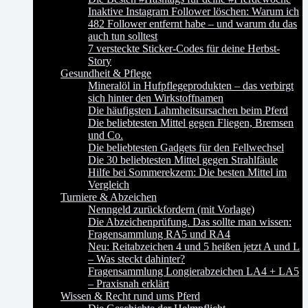
Inaktive Instagram Follower löschen: Warum ich
482 Follower entfernt habe – und warum du das
auch tun solltest
7 versteckte Sticker-Codes für deine Herbst-
Story
Gesundheit & Pflege
Mineralöl in Hufpflegeprodukten – das verbirgt
sich hinter den Wirkstoffnamen
Die häufigsten Lahmheitsursachen beim Pferd
Die beliebtesten Mittel gegen Fliegen, Bremsen
und Co.
Die beliebtesten Gadgets für den Fellwechsel
Die 30 beliebtesten Mittel gegen Strahlfäule
Hilfe bei Sommerekzem: Die besten Mittel im
Vergleich
Turniere & Abzeichen
Nenngeld zurückfordern (mit Vorlage)
Die Abzeichenprüfung. Das sollte man wissen:
Fragensammlung RA5 und RA4
Neu: Reitabzeichen 4 und 5 heißen jetzt A und L
– Was steckt dahinter?
Fragensammlung Longierabzeichen LA4 + LA5
– Praxisnah erklärt
Wissen & Recht rund ums Pferd