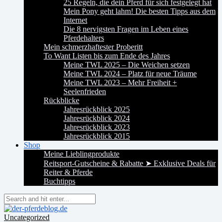
25 Regeln, die dein Pferd für sich festgelegt hat
Mein Pony geht lahm! Die besten Tipps aus dem
Internet
Die 8 nervigsten Fragen im Leben eines
Pferdehalters
Mein schmerzhaftester Proberitt
To Want Listen bis zum Ende des Jahres
Meine TWL 2025 – Die Weichen setzen
Meine TWL 2024 – Platz für neue Träume
Meine TWL 2023 – Mehr Freiheit +
Seelenfrieden
Rückblicke
Jahresrückblick 2025
Jahresrückblick 2024
Jahresrückblick 2023
Jahresrückblick 2015
Shop
Meine Lieblingprodukte
Reitsport-Gutscheine & Rabatte ➤ Exklusive Deals für
Reiter & Pferde
Buchtipps
Uncategorized