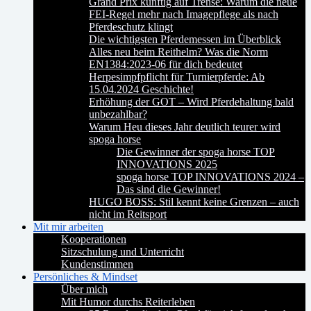
Grand Prix künftig auf Trense: Warum die neue
FEI-Regel mehr nach Imagepflege als nach
Pferdeschutz klingt
Die wichtigsten Pferdemessen im Überblick
Alles neu beim Reithelm? Was die Norm
EN1384:2023-06 für dich bedeutet
Herpesimpfpflicht für Turnierpferde: Ab
15.04.2024 Geschichte!
Erhöhung der GOT – Wird Pferdehaltung bald
unbezahlbar?
Warum Heu dieses Jahr deutlich teurer wird
spoga horse
Die Gewinner der spoga horse TOP
INNOVATIONS 2025
spoga horse TOP INNOVATIONS 2024 –
Das sind die Gewinner!
HUGO BOSS: Stil kennt keine Grenzen – auch
nicht im Reitsport
Mit mir arbeiten
Kooperationen
Sitzschulung und Unterricht
Kundenstimmen
Persönliches & Mindset
Über mich
Mit Humor durchs Reiterleben