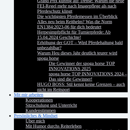
Grand Prix künftig auf Trense: Warum die neue
FEI-Regel mehr nach Imagepflege als nach
Pferdeschutz klingt
Die wichtigsten Pferdemessen im Überblick
Alles neu beim Reithelm? Was die Norm
EN1384:2023-06 für dich bedeutet
Herpesimpfpflicht für Turnierpferde: Ab
15.04.2024 Geschichte!
Erhöhung der GOT – Wird Pferdehaltung bald
unbezahlbar?
Warum Heu dieses Jahr deutlich teurer wird
spoga horse
Die Gewinner der spoga horse TOP
INNOVATIONS 2025
spoga horse TOP INNOVATIONS 2024 –
Das sind die Gewinner!
HUGO BOSS: Stil kennt keine Grenzen – auch
nicht im Reitsport
Mit mir arbeiten
Kooperationen
Sitzschulung und Unterricht
Kundenstimmen
Persönliches & Mindset
Über mich
Mit Humor durchs Reiterleben