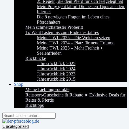
25 Regeln, die dein Pferd für sich festgelegt hat
Mein Pony geht lahm! Die besten Tipps aus dem
Internet
Die 8 nervigsten Fragen im Leben eines
Pferdehalters
Mein schmerzhaftester Proberitt
To Want Listen bis zum Ende des Jahres
Meine TWL 2025 – Die Weichen setzen
Meine TWL 2024 – Platz für neue Träume
Meine TWL 2023 – Mehr Freiheit +
Seelenfrieden
Rückblicke
Jahresrückblick 2025
Jahresrückblick 2024
Jahresrückblick 2023
Jahresrückblick 2015
Shop
Meine Lieblingprodukte
Reitsport-Gutscheine & Rabatte ➤ Exklusive Deals für
Reiter & Pferde
Buchtipps
Uncategorized