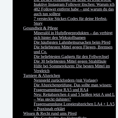
Inaktive Instagram Follower löschen: Warum ich
482 Follower entfernt habe – und warum du das
auch tun solltest
7 versteckte Sticker-Codes für deine Herbst-
Story
Gesundheit & Pflege
Mineralöl in Hufpflegeprodukten – das verbirgt
sich hinter den Wirkstoffnamen
Die häufigsten Lahmheitsursachen beim Pferd
Die beliebtesten Mittel gegen Fliegen, Bremsen
und Co.
Die beliebtesten Gadgets für den Fellwechsel
Die 30 beliebtesten Mittel gegen Strahlfäule
Hilfe bei Sommerekzem: Die besten Mittel im
Vergleich
Turniere & Abzeichen
Nenngeld zurückfordern (mit Vorlage)
Die Abzeichenprüfung. Das sollte man wissen:
Fragensammlung RA5 und RA4
Neu: Reitabzeichen 4 und 5 heißen jetzt A und L
– Was steckt dahinter?
Fragensammlung Longierabzeichen LA4 + LA5
– Praxisnah erklärt
Wissen & Recht rund ums Pferd