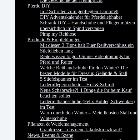
Die Geschichte der Helmpflicht
Pferde DIY
In 2 Schritten zum gepflegten Lammfell
DIY Adventskalender für Pferdeliebhaber
Schrank DIY – Handschuhe und Fliegenmützen
übersichtlich im Spind verstauen
Pimp my Reithose
Produkte & Empfehlungen
Mit diesen 3 Tipps hält Euer Reißverschluss ein
Stiefelleben lang
Reiterwissen to go: Online-Videotrainings für
Pferd und Reiter
Welche Reithandschuhe für den Winter? Die
besten Modelle für Dressur, Gelände & Stall
5 Stiefelspanner im Test
Lederpflegeprodukte – Hot & Schrott
Neue Schabracke?! 4 Dinge die ihr beim Kauf
beachten solltet
Lederreithandschuhe (Felix Bühler, Schwenker)
im Test
Warm durch den Winter – Mein liebsten Stall und
Winterschuhe
Pflanzen & Weidemanagement
Graukresse – das neue Jakobskreuzkraut?
News, Events & Szene