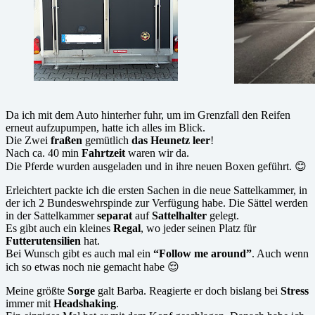
Da ich mit dem Auto hinterher fuhr, um im Grenzfall den Reifen
erneut aufzupumpen, hatte ich alles im Blick.
Die Zwei
fraßen
gemütlich
das Heunetz leer
!
Nach ca. 40 min
Fahrtzeit
waren wir da.
Die Pferde wurden ausgeladen und in ihre neuen Boxen geführt. 😊
Erleichtert packte ich die ersten Sachen in die neue Sattelkammer, in
der ich 2 Bundeswehrspinde zur Verfügung habe. Die Sättel werden
in der Sattelkammer
separat
auf
Sattelhalter
gelegt.
Es gibt auch ein kleines
Regal
, wo jeder seinen Platz für
Futterutensilien
hat.
Bei Wunsch gibt es auch mal ein
“Follow me around”
. Auch wenn
ich so etwas noch nie gemacht habe 😌
Meine größte
Sorge
galt Barba. Reagierte er doch bislang bei
Stress
immer mit
Headshaking
.