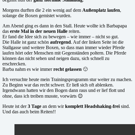
Morgens durften die 2 ein wenig auf dem
Außenplatz laufen
,
solange die Boxen gemistet wurden.
Am Abend ging es dann in den Stall. Heute wollte ich Barbapapa
das
erste Mal in der neuen Halle
reiten.
Er fand die Idee sich zu bewegen – wie immer – nicht so gut.
Die Halle ist ganz schön
aufregend
. Auf der linken Seite ist die
Stallgasse und weitere Boxen, so dass man immer wieder Pferde
laufen hört oder Menschen mit Gegenständen poltern. Die Pferde
können das nicht sehen und neigen dazu, sich schnell zu
erschrecken.
Barba nahm es wie immer
recht gelassen
🙂
Ich versuchte heute mein Trainingsprogramm stur weiter zu machen.
Zu Beginn war das recht schwer. Er ließ sich oft ablenken.
Irgendwann hatten wir den Bogen dann raus und er lief flott und
ohne, dass ich treiben musste, vorwärts 😊
Heute ist der
3 Tage
an dem wir
komplett Headshaking-frei
sind.
Und das auch beim Reiten!!