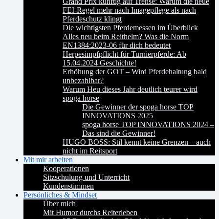
Grand Prix künftig auf Trense: Warum die neue
FEI-Regel mehr nach Imagepflege als nach
Pferdeschutz klingt
Die wichtigsten Pferdemessen im Überblick
Alles neu beim Reithelm? Was die Norm
EN1384:2023-06 für dich bedeutet
Herpesimpfpflicht für Turnierpferde: Ab
15.04.2024 Geschichte!
Erhöhung der GOT – Wird Pferdehaltung bald
unbezahlbar?
Warum Heu dieses Jahr deutlich teurer wird
spoga horse
Die Gewinner der spoga horse TOP
INNOVATIONS 2025
spoga horse TOP INNOVATIONS 2024 –
Das sind die Gewinner!
HUGO BOSS: Stil kennt keine Grenzen – auch
nicht im Reitsport
Mit mir arbeiten
Kooperationen
Sitzschulung und Unterricht
Kundenstimmen
Persönliches & Mindset
Über mich
Mit Humor durchs Reiterleben