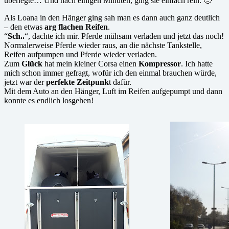
überlegte… Und nach einigen Minuten, ging sie einfach rein. 🙂
Als Loana in den Hänger ging sah man es dann auch ganz deutlich
– den etwas
arg flachen Reifen
.
“
Sch..
“, dachte ich mir. Pferde mühsam verladen und jetzt das noch!
Normalerweise Pferde wieder raus, an die nächste Tankstelle,
Reifen aufpumpen und Pferde wieder verladen.
Zum
Glück
hat mein kleiner Corsa einen
Kompressor
. Ich hatte
mich schon immer gefragt, wofür ich den einmal brauchen würde,
jetzt war der
perfekte Zeitpunk
t dafür.
Mit dem Auto an den Hänger, Luft im Reifen aufgepumpt und dann
konnte es endlich losgehen!