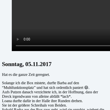
Sonntag, 05.11.2017
Hat es die ganze Zeit geregnet.
Solange ich die Box mistete, durfte Barba auf den
“Multifunktionsplatz” und hat sich ordentlich paniert 😄.
Aufs Putzen danach verzichtete ich, in der Hoffnung, dass der
Dreck irgendwann von alleine abfällt *lach*.
Loana durfte dafür in der Halle ihre Runden drehen.
Sie ist der größere Schreihals von Beiden.
Sobald Barba aus der Box raus geht, wird sie unruhig, wiehert die