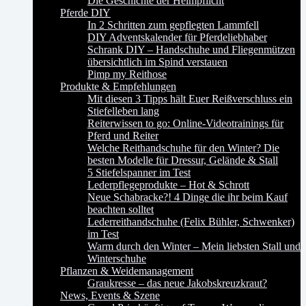
Die Geschichte der Helmpflicht
Pferde DIY
In 2 Schritten zum gepflegten Lammfell
DIY Adventskalender für Pferdeliebhaber
Schrank DIY – Handschuhe und Fliegenmützen
übersichtlich im Spind verstauen
Pimp my Reithose
Produkte & Empfehlungen
Mit diesen 3 Tipps hält Euer Reißverschluss ein
Stiefelleben lang
Reiterwissen to go: Online-Videotrainings für
Pferd und Reiter
Welche Reithandschuhe für den Winter? Die
besten Modelle für Dressur, Gelände & Stall
5 Stiefelspanner im Test
Lederpflegeprodukte – Hot & Schrott
Neue Schabracke?! 4 Dinge die ihr beim Kauf
beachten solltet
Lederreithandschuhe (Felix Bühler, Schwenker)
im Test
Warm durch den Winter – Mein liebsten Stall und
Winterschuhe
Pflanzen & Weidemanagement
Graukresse – das neue Jakobskreuzkraut?
News, Events & Szene