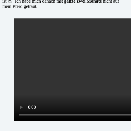
ist 😉 Ich habe mich danach fast
ganze zwei Monate
nicht auf
mein Pferd getraut.