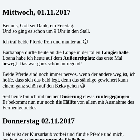
Mittwoch, 01.11.2017
Bei uns, Gott sei Dank, ein Feiertag.
Und so ging es schon um 9 Uhr in den Stall.
Ich traf beide Pferde froh und munter an 🙂
Barbapapa durfte heute an die Longe in der tollen
Longierhalle
.
Loana habe ich heute auf dem
Außenreitplatz
das erste Mal
bewegt. Das war ganz schön aufregend!
Beide Pferde sind noch immer nervös, wenn der andere weg ist, ich
hoffe, dass sich das bald legt, denn das ständige gewiehert kann
einem ganz schön auf den
Keks
gehen 😉
Seit heute bin ich mit meiner
Dosierung
etwas
runtergegangen
.
Er bekommt nun nur noch
die Hälfte
von allem mit Ausnahme des
Fermentgetreides.
Donnerstag 02.11.2017
Leider ist der Kurzurlaub vorbei und für die Pferde und mich,
beginnt nun der
ganz normale Stallalltag
.