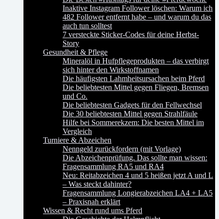
Inaktive Instagram Follower löschen: Warum ich
482 Follower entfernt habe – und warum du das
auch tun solltest
7 versteckte Sticker-Codes für deine Herbst-
Story
Gesundheit & Pflege
Mineralöl in Hufpflegeprodukten – das verbirgt
sich hinter den Wirkstoffnamen
Die häufigsten Lahmheitsursachen beim Pferd
Die beliebtesten Mittel gegen Fliegen, Bremsen
und Co.
Die beliebtesten Gadgets für den Fellwechsel
Die 30 beliebtesten Mittel gegen Strahlfäule
Hilfe bei Sommerekzem: Die besten Mittel im
Vergleich
Turniere & Abzeichen
Nenngeld zurückfordern (mit Vorlage)
Die Abzeichenprüfung. Das sollte man wissen:
Fragensammlung RA5 und RA4
Neu: Reitabzeichen 4 und 5 heißen jetzt A und L
– Was steckt dahinter?
Fragensammlung Longierabzeichen LA4 + LA5
– Praxisnah erklärt
Wissen & Recht rund ums Pferd