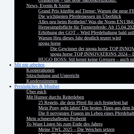
Graukresse – das neue Jakobskreuzkraut?
News, Events & Szene
Grand Prix künftig auf Trense: Warum die neue FE
Die wichtigsten Pferdemessen im Überblick
Alles neu beim Reithelm? Was die Norm EN1384:2
Herpesimpfpflicht für Turnierpferde: Ab 15.04.20
Erhöhung der GOT – Wird Pferdehaltung bald un
Warum Heu dieses Jahr deutlich teurer wird
spoga horse
Die Gewinner der spoga horse TOP INN
spoga horse TOP INNOVATIONS 2024 – Da
HUGO BOSS: Stil kennt keine Grenzen – auch nic
Mit mir arbeiten
Kooperationen
Sitzschulung und Unterricht
Kundenstimmen
Persönliches & Mindset
Über mich
Mit Humor durchs Reiterleben
25 Regeln, die dein Pferd für sich festgelegt hat
Mein Pony geht lahm! Die besten Tipps aus dem In
Die 8 nervigsten Fragen im Leben eines Pferdehalt
Mein schmerzhaftester Proberitt
To Want Listen bis zum Ende des Jahres
Meine TWL 2025 – Die Weichen setzen