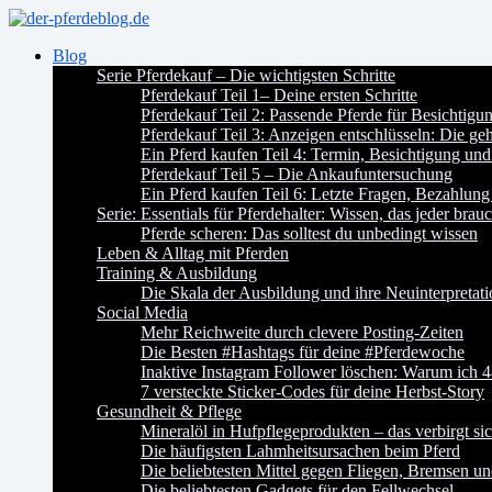
Blog
Serie Pferdekauf – Die wichtigsten Schritte
Pferdekauf Teil 1– Deine ersten Schritte
Pferdekauf Teil 2: Passende Pferde für Besichtig
Pferdekauf Teil 3: Anzeigen entschlüsseln: Die ge
Ein Pferd kaufen Teil 4: Termin, Besichtigung und
Pferdekauf Teil 5 – Die Ankaufuntersuchung
Ein Pferd kaufen Teil 6: Letzte Fragen, Bezahlung
Serie: Essentials für Pferdehalter: Wissen, das jeder brauc
Pferde scheren: Das solltest du unbedingt wissen
Leben & Alltag mit Pferden
Training & Ausbildung
Die Skala der Ausbildung und ihre Neuinterpretat
Social Media
Mehr Reichweite durch clevere Posting-Zeiten
Die Besten #Hashtags für deine #Pferdewoche
Inaktive Instagram Follower löschen: Warum ich 4
7 versteckte Sticker-Codes für deine Herbst-Story
Gesundheit & Pflege
Mineralöl in Hufpflegeprodukten – das verbirgt si
Die häufigsten Lahmheitsursachen beim Pferd
Die beliebtesten Mittel gegen Fliegen, Bremsen u
Die beliebtesten Gadgets für den Fellwechsel