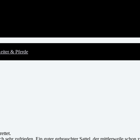
eiter & Pferde
ettet.
h sehr zufrieden. Ein guter gebrauchter Sattel, der mittlerweile schon