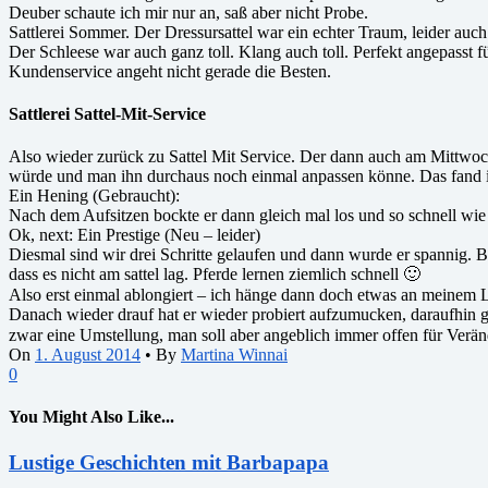
Deuber schaute ich mir nur an, saß aber nicht Probe.
Sattlerei Sommer. Der Dressursattel war ein echter Traum, leider auch 
Der Schleese war auch ganz toll. Klang auch toll. Perfekt angepasst 
Kundenservice angeht nicht gerade die Besten.
Sattlerei Sattel-Mit-Service
Also wieder zurück zu Sattel Mit Service. Der dann auch am Mittwoch,
würde und man ihn durchaus noch einmal anpassen könne. Das fand ic
Ein Hening (Gebraucht):
Nach dem Aufsitzen bockte er dann gleich mal los und so schnell wie 
Ok, next: Ein Prestige (Neu – leider)
Diesmal sind wir drei Schritte gelaufen und dann wurde er spannig. Ba
dass es nicht am sattel lag. Pferde lernen ziemlich schnell 🙂
Also erst einmal ablongiert – ich hänge dann doch etwas an meinem
Danach wieder drauf hat er wieder probiert aufzumucken, daraufhin ga
zwar eine Umstellung, man soll aber angeblich immer offen für Verä
On
1. August 2014
•
By
Martina Winnai
0
You Might Also Like...
Lustige Geschichten mit Barbapapa