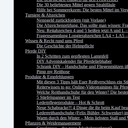
Die 30 beliebtesten Mittel gegen Strahlfäule
Hilfe bei Sommerekzem: Die besten Mittel im Verg
Turniere & Abzeichen
Nenngeld zurückfordern (mit Vorlage)
Die Abzeichenprüfung. Das sollte man wissen:
Neu: Reitabzeichen 4 und 5 heißen jetzt A und L –
Fragensammlung Longierabzeichen LA4 + LA5 – P
Wissen & Recht rund ums Pferd
Die Geschichte der Helmpflicht
Pferde DIY
In 2 Schritten zum gepflegten Lammfell
DIY Adventskalender für Pferdeliebhaber
Schrank DIY – Handschuhe und Fliegenmützen übe
Pimp my Reithose
Produkte & Empfehlungen
Mit diesen 3 Tipps hält Euer Reißverschluss ein St
Reiterwissen to go: Online-Videotrainings für Pfer
Welche Reithandschuhe für den Winter? Die besten
5 Stiefelspanner im Test
Lederpflegeprodukte – Hot & Schrott
Neue Schabracke?! 4 Dinge die ihr beim Kauf beac
Lederreithandschuhe (Felix Bühler, Schwenker) im
Warm durch den Winter – Mein liebsten Stall und
Pflanzen & Weidemanagement