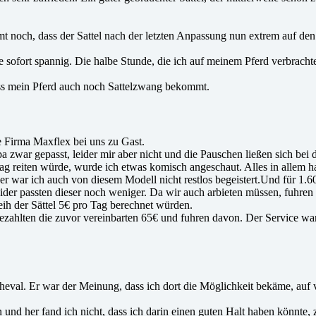
och, dass der Sattel nach der letzten Anpassung nun extrem auf den T
 sofort spannig. Die halbe Stunde, die ich auf meinem Pferd verbrachte
dass mein Pferd auch noch Sattelzwang bekommt.
e Firma Maxflex bei uns zu Gast.
zwar gepasst, leider mir aber nicht und die Pauschen ließen sich bei di
 Tag reiten würde, wurde ich etwas komisch angeschaut. Alles in allem 
ider war ich auch von diesem Modell nicht restlos begeistert.Und für 
der passten dieser noch weniger. Da wir auch arbieten müssen, fuhren
eih der Sättel 5€ pro Tag berechnet würden.
bezahlten die zuvor vereinbarten 65€ und fuhren davon. Der Service war
al. Er war der Meinung, dass ich dort die Möglichkeit bekäme, auf vi
nd her fand ich nicht, dass ich darin einen guten Halt haben könnte, 