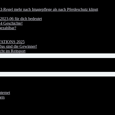
I-Regel mehr nach Imagepflege als nach Pferdeschutz klingt
023-06 für dich bedeutet
24 Geschichte!
bezahlbar?
OVATIONS 2025
s sind die Gewinner!
ht im Reitsport
ternet
ers