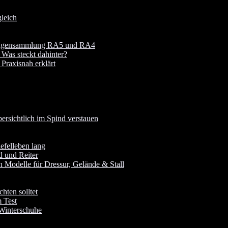
leich
 Fragensammlung RA5 und RA4
 Was steckt dahinter?
raxisnah erklärt
rsichtlich im Spind verstauen
iefelleben lang
d und Reiter
 Modelle für Dressur, Gelände & Stall
hten solltet
 Test
 Winterschuhe