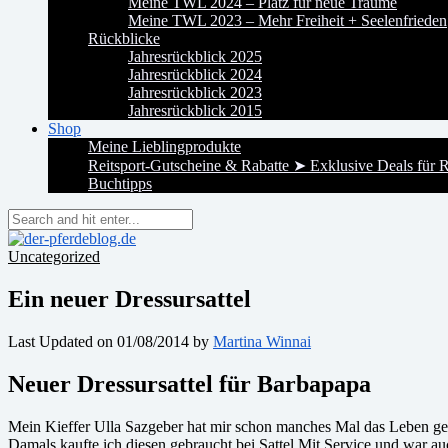
Meine TWL 2024 – Platz für neue Träume
Meine TWL 2023 – Mehr Freiheit + Seelenfrieden
Rückblicke
Jahresrückblick 2025
Jahresrückblick 2024
Jahresrückblick 2023
Jahresrückblick 2015
Shop
Meine Lieblingprodukte
Reitsport-Gutscheine & Rabatte ➤ Exklusive Deals für R
Buchtipps
Uncategorized
Ein neuer Dressursattel
Last Updated on 01/08/2014 by
Martina Winnai
Neuer Dressursattel für Barbapapa
Mein Kieffer Ulla Sazgeber hat mir schon manches Mal das Leben ger
Damals kaufte ich diesen gebraucht bei Sattel Mit Service und war auc