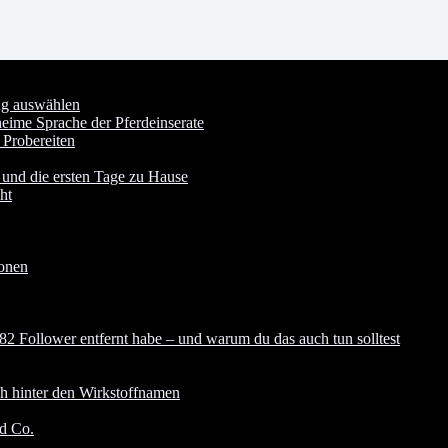
ung auswählen
heime Sprache der Pferdeinserate
 Probereiten
 und die ersten Tage zu Hause
ht
ionen
82 Follower entfernt habe – und warum du das auch tun solltest
ch hinter den Wirkstoffnamen
nd Co.