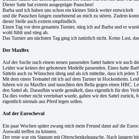
Dieser Satte hat extrem ausgeprägte Pauschen!
Barba und ich haben uns schon ein kleines Stück weiter entwickelt
und die Pauschen fangen zunehmend an mich zu stören. Zudem kommt n
dieser Stelle auch extrem empfindlich.
Einen Tag vor dem genanten Turnier, stieg ich auf Barba und er wurde
wohl fühlt und stieg ab.
Das Turnier am nächsten Tag ging ich natürlich nicht. Keine Lust, 
Der Maxlfex
Auf der Suche nach einem neuen passenden Sattel hatten wir auch di
Leider war keines der gebotenen Modelle passenden. Eines hatte Barba 
Sätteln auch zu Wünschen übrig und als ich mitteilte, dass ich jeden
Mit dem einen Testsattel ritt ich auf dem Turnier in Hockenheim. Le
fuhren wir zu Maxflex und tauschten den Bella gegen einen HBC. Lei
den Sattel ab. Daraufhin wurde gemäkelt, dass eigentlich für den Verl
Da dies vorher nicht vereinbart wurde, gaben wir den Sattel zurück, 
eigentlich niemals aus Pferd legen sollen.
Auf der Eurocheval
Ein paar Wochen später zwang mich mein Freund dann auf die Eurochev
Auswahl treffen zu können.
Der erste war ein Signum mit Oberschenkelpausche. Nach langem hin u