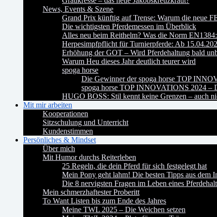
Graukresse – das neue Jakobskreuzkraut?
News, Events & Szene
Grand Prix künftig auf Trense: Warum die neue FE
Die wichtigsten Pferdemessen im Überblick
Alles neu beim Reithelm? Was die Norm EN1384:2
Herpesimpfpflicht für Turnierpferde: Ab 15.04.20
Erhöhung der GOT – Wird Pferdehaltung bald un
Warum Heu dieses Jahr deutlich teurer wird
spoga horse
Die Gewinner der spoga horse TOP INN
spoga horse TOP INNOVATIONS 2024 – Da
HUGO BOSS: Stil kennt keine Grenzen – auch nic
Mit mir arbeiten
Kooperationen
Sitzschulung und Unterricht
Kundenstimmen
Persönliches & Mindset
Über mich
Mit Humor durchs Reiterleben
25 Regeln, die dein Pferd für sich festgelegt hat
Mein Pony geht lahm! Die besten Tipps aus dem In
Die 8 nervigsten Fragen im Leben eines Pferdehalt
Mein schmerzhaftester Proberitt
To Want Listen bis zum Ende des Jahres
Meine TWL 2025 – Die Weichen setzen