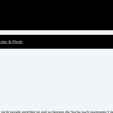
eiter & Pferde
nicht gerade gerichtet ist und so begann die Suche nach geeigneter Li