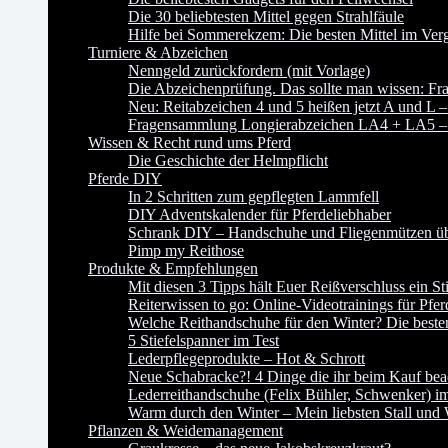
Die 30 beliebtesten Mittel gegen Strahlfäule
Hilfe bei Sommerekzem: Die besten Mittel im Verg
Turniere & Abzeichen
Nenngeld zurückfordern (mit Vorlage)
Die Abzeichenprüfung. Das sollte man wissen:
Neu: Reitabzeichen 4 und 5 heißen jetzt A und L –
Fragensammlung Longierabzeichen LA4 + LA5 – P
Wissen & Recht rund ums Pferd
Die Geschichte der Helmpflicht
Pferde DIY
In 2 Schritten zum gepflegten Lammfell
DIY Adventskalender für Pferdeliebhaber
Schrank DIY – Handschuhe und Fliegenmützen übe
Pimp my Reithose
Produkte & Empfehlungen
Mit diesen 3 Tipps hält Euer Reißverschluss ein St
Reiterwissen to go: Online-Videotrainings für Pfer
Welche Reithandschuhe für den Winter? Die besten
5 Stiefelspanner im Test
Lederpflegeprodukte – Hot & Schrott
Neue Schabracke?! 4 Dinge die ihr beim Kauf beac
Lederreithandschuhe (Felix Bühler, Schwenker) im
Warm durch den Winter – Mein liebsten Stall und
Pflanzen & Weidemanagement