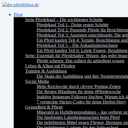
Blog
Serie Pferdekauf – Die wichtigsten Schritte
Pferdekauf Teil 1– Deine ersten Schritte
Pferdekauf Teil 2: Passende Pferde für Besichtig
Pferdekauf Teil 3: Anzeigen entschlüsseln: Die ge
Ein Pferd kaufen Teil 4: Termin, Besichtigung und
Pferdekauf Teil 5 – Die Ankaufuntersuchung
Ein Pferd kaufen Teil 6: Letzte Fragen, Bezahlung
Serie: Essentials für Pferdehalter: Wissen, das jeder brauc
Pferde scheren: Das solltest du unbedingt wissen
Leben & Alltag mit Pferden
Training & Ausbildung
Die Skala der Ausbildung und ihre Neuinterpretat
Social Media
Mehr Reichweite durch clevere Posting-Zeiten
Die Besten #Hashtags für deine #Pferdewoche
Inaktive Instagram Follower löschen: Warum ich 4
7 versteckte Sticker-Codes für deine Herbst-Story
Gesundheit & Pflege
Mineralöl in Hufpflegeprodukten – das verbirgt si
Die häufigsten Lahmheitsursachen beim Pferd
Die beliebtesten Mittel gegen Fliegen, Bremsen u
Die beliebtesten Gadgets für den Fellwechsel