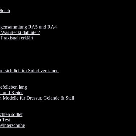
leich
 Fragensammlung RA5 und RA4
 Was steckt dahinter?
raxisnah erklärt
rsichtlich im Spind verstauen
iefelleben lang
d und Reiter
 Modelle für Dressur, Gelände & Stall
hten solltet
 Test
 Winterschuhe