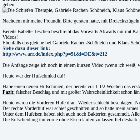
geben.
Nachdem mir meine Freundin Birte geraten hatte, mit Dreieckszügeln 
Bereits Babette Teschen beschreibt das Vorwärts Abwärts nur mit Kap
Videos!
Ebenfalls das gleiche bei Gabriele Rachen-Schöneich und Klaus Schö
Siehe dazu dieser link:
http://www.arr.de/index.php?p=51&l=DE&t=212
Die Anfänge zeige ich noch in einem kurzen Video (wenn ich weiß, wie
Heute war der Hufschmied da!!
Habe einen neuen Hufschmied, der bereits vor 1 1/2 Wochen das erste M
Fazit:
falscher Beschlag und mit großer Wahrscheinlichkeit schon län
Heute waren die Vorderen Hufe dran. Wieder schlecht beschlagen. Nu
Der rechte Vorderhuf war schief geschnitten und so hatte mein armes 
Unter dem Hufeisen haben sich auch noch Bakterien gesammelt. Alle
Die Entscheidung ihn vorne ohne Eisen laufen zu lassen fiel deshalb r