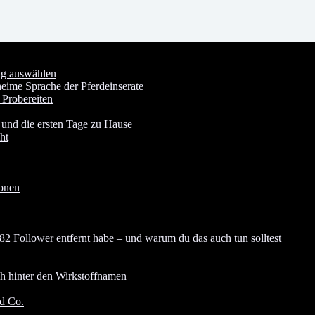
ung auswählen
heime Sprache der Pferdeinserate
 Probereiten
 und die ersten Tage zu Hause
ht
ionen
82 Follower entfernt habe – und warum du das auch tun solltest
ch hinter den Wirkstoffnamen
nd Co.