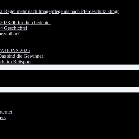
I-Regel mehr nach Imagepflege als nach Pferdeschutz klingt
023-06 für dich bedeutet
24 Geschichte!
bezahlbar?
OVATIONS 2025
s sind die Gewinner!
ht im Reitsport
ternet
ers