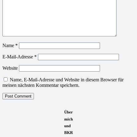
Name
*
E-Mail-Adresse
*
Website
Name, E-Mail-Adresse und Website in diesem Browser für
meinen nächsten Kommentar speichern.
Über
mich
und
BKR