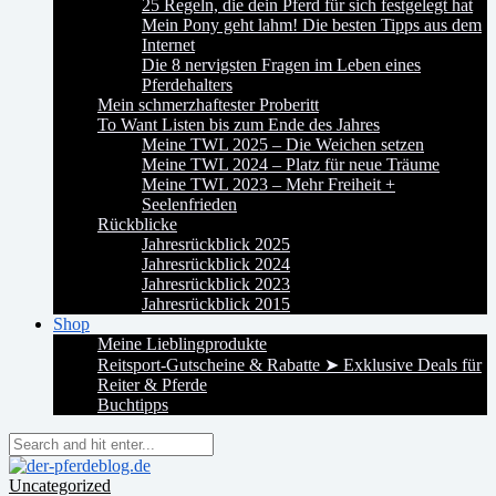
25 Regeln, die dein Pferd für sich festgelegt hat
Mein Pony geht lahm! Die besten Tipps aus dem
Internet
Die 8 nervigsten Fragen im Leben eines
Pferdehalters
Mein schmerzhaftester Proberitt
To Want Listen bis zum Ende des Jahres
Meine TWL 2025 – Die Weichen setzen
Meine TWL 2024 – Platz für neue Träume
Meine TWL 2023 – Mehr Freiheit +
Seelenfrieden
Rückblicke
Jahresrückblick 2025
Jahresrückblick 2024
Jahresrückblick 2023
Jahresrückblick 2015
Shop
Meine Lieblingprodukte
Reitsport-Gutscheine & Rabatte ➤ Exklusive Deals für
Reiter & Pferde
Buchtipps
Uncategorized