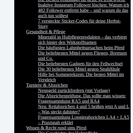
Inaktive Instagram Follower löschen: Warum ich
482 Follower entfernt habe – und warum du das
auch tun solltest
7 versteckte Sticker-Codes für deine Herbst-
Story
Gesundheit & Pflege
Mineralöl in Hufpflegeprodukten – das verbirgt
sich hinter den Wirkstoffnamen
Die häufigsten Lahmheitsursachen beim Pferd
Die beliebtesten Mittel gegen Fliegen, Bremsen
und Co.
Die beliebtesten Gadgets für den Fellwechsel
Die 30 beliebtesten Mittel gegen Strahlfäule
Hilfe bei Sommerekzem: Die besten Mittel im
Vergleich
Turniere & Abzeichen
Nenngeld zurückfordern (mit Vorlage)
Die Abzeichenprüfung. Das sollte man wissen:
Fragensammlung RA5 und RA4
Neu: Reitabzeichen 4 und 5 heißen jetzt A und L
– Was steckt dahinter?
Fragensammlung Longierabzeichen LA4 + LA5
– Praxisnah erklärt
Wissen & Recht rund ums Pferd