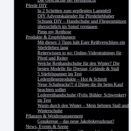
Die Geschichte der Helmpflicht
Pferde DIY
In 2 Schritten zum gepflegten Lammfell
DIY Adventskalender für Pferdeliebhaber
Schrank DIY – Handschuhe und Fliegenmützen
übersichtlich im Spind verstauen
Pimp my Reithose
Produkte & Empfehlungen
Mit diesen 3 Tipps hält Euer Reißverschluss ein
Stiefelleben lang
Reiterwissen to go: Online-Videotrainings für
Pferd und Reiter
Welche Reithandschuhe für den Winter? Die
besten Modelle für Dressur, Gelände & Stall
5 Stiefelspanner im Test
Lederpflegeprodukte – Hot & Schrott
Neue Schabracke?! 4 Dinge die ihr beim Kauf
beachten solltet
Lederreithandschuhe (Felix Bühler, Schwenker)
im Test
Warm durch den Winter – Mein liebsten Stall und
Winterschuhe
Pflanzen & Weidemanagement
Graukresse – das neue Jakobskreuzkraut?
News, Events & Szene