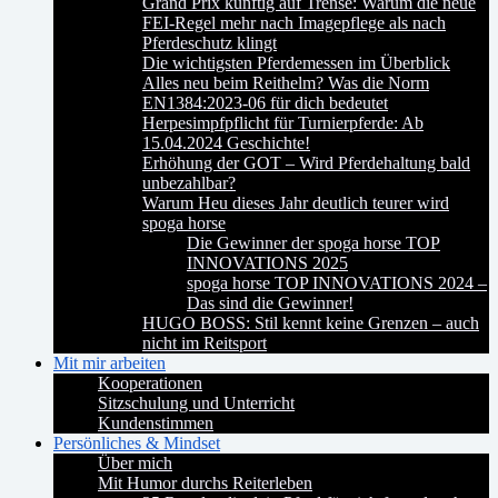
Grand Prix künftig auf Trense: Warum die neue
FEI-Regel mehr nach Imagepflege als nach
Pferdeschutz klingt
Die wichtigsten Pferdemessen im Überblick
Alles neu beim Reithelm? Was die Norm
EN1384:2023-06 für dich bedeutet
Herpesimpfpflicht für Turnierpferde: Ab
15.04.2024 Geschichte!
Erhöhung der GOT – Wird Pferdehaltung bald
unbezahlbar?
Warum Heu dieses Jahr deutlich teurer wird
spoga horse
Die Gewinner der spoga horse TOP
INNOVATIONS 2025
spoga horse TOP INNOVATIONS 2024 –
Das sind die Gewinner!
HUGO BOSS: Stil kennt keine Grenzen – auch
nicht im Reitsport
Mit mir arbeiten
Kooperationen
Sitzschulung und Unterricht
Kundenstimmen
Persönliches & Mindset
Über mich
Mit Humor durchs Reiterleben