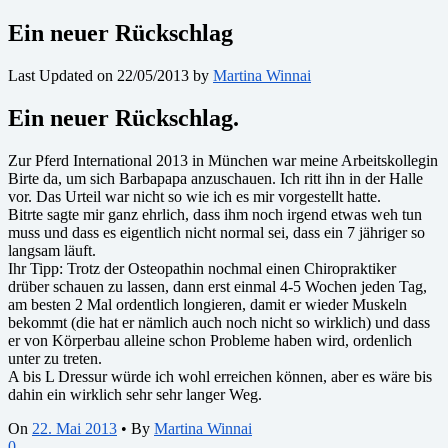
Ein neuer Rückschlag
Last Updated on 22/05/2013 by
Martina Winnai
Ein neuer Rückschlag.
Zur Pferd International 2013 in München war meine Arbeitskollegin
Birte da, um sich Barbapapa anzuschauen. Ich ritt ihn in der Halle
vor. Das Urteil war nicht so wie ich es mir vorgestellt hatte.
Bitrte sagte mir ganz ehrlich, dass ihm noch irgend etwas weh tun
muss und dass es eigentlich nicht normal sei, dass ein 7 jähriger so
langsam läuft.
Ihr Tipp: Trotz der Osteopathin nochmal einen Chiropraktiker
drüber schauen zu lassen, dann erst einmal 4-5 Wochen jeden Tag,
am besten 2 Mal ordentlich longieren, damit er wieder Muskeln
bekommt (die hat er nämlich auch noch nicht so wirklich) und dass
er von Körperbau alleine schon Probleme haben wird, ordenlich
unter zu treten.
A bis L Dressur würde ich wohl erreichen können, aber es wäre bis
dahin ein wirklich sehr sehr langer Weg.
On
22. Mai 2013
•
By
Martina Winnai
0