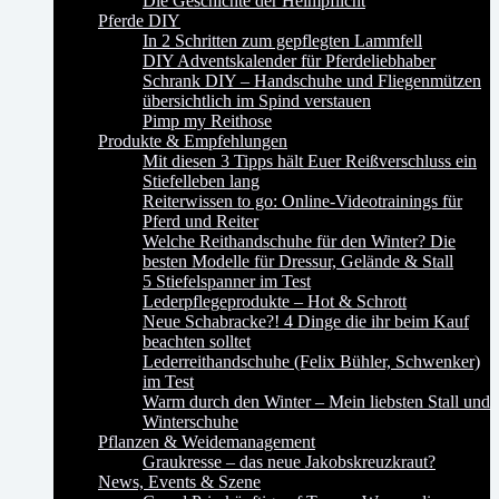
Die Geschichte der Helmpflicht
Pferde DIY
In 2 Schritten zum gepflegten Lammfell
DIY Adventskalender für Pferdeliebhaber
Schrank DIY – Handschuhe und Fliegenmützen
übersichtlich im Spind verstauen
Pimp my Reithose
Produkte & Empfehlungen
Mit diesen 3 Tipps hält Euer Reißverschluss ein
Stiefelleben lang
Reiterwissen to go: Online-Videotrainings für
Pferd und Reiter
Welche Reithandschuhe für den Winter? Die
besten Modelle für Dressur, Gelände & Stall
5 Stiefelspanner im Test
Lederpflegeprodukte – Hot & Schrott
Neue Schabracke?! 4 Dinge die ihr beim Kauf
beachten solltet
Lederreithandschuhe (Felix Bühler, Schwenker)
im Test
Warm durch den Winter – Mein liebsten Stall und
Winterschuhe
Pflanzen & Weidemanagement
Graukresse – das neue Jakobskreuzkraut?
News, Events & Szene