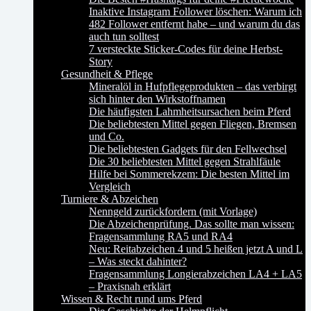
Inaktive Instagram Follower löschen: Warum ich
482 Follower entfernt habe – und warum du das
auch tun solltest
7 versteckte Sticker-Codes für deine Herbst-
Story
Gesundheit & Pflege
Mineralöl in Hufpflegeprodukten – das verbirgt
sich hinter den Wirkstoffnamen
Die häufigsten Lahmheitsursachen beim Pferd
Die beliebtesten Mittel gegen Fliegen, Bremsen
und Co.
Die beliebtesten Gadgets für den Fellwechsel
Die 30 beliebtesten Mittel gegen Strahlfäule
Hilfe bei Sommerekzem: Die besten Mittel im
Vergleich
Turniere & Abzeichen
Nenngeld zurückfordern (mit Vorlage)
Die Abzeichenprüfung. Das sollte man wissen:
Fragensammlung RA5 und RA4
Neu: Reitabzeichen 4 und 5 heißen jetzt A und L
– Was steckt dahinter?
Fragensammlung Longierabzeichen LA4 + LA5
– Praxisnah erklärt
Wissen & Recht rund ums Pferd