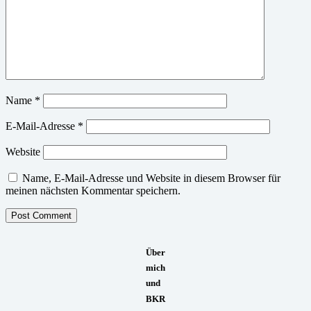
Name
*
E-Mail-Adresse
*
Website
Name, E-Mail-Adresse und Website in diesem Browser für
meinen nächsten Kommentar speichern.
Über
mich
und
BKR