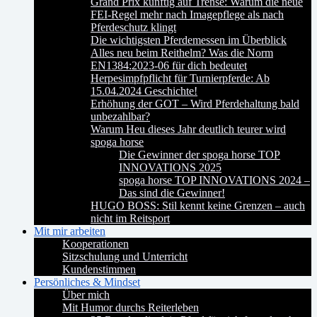
Grand Prix künftig auf Trense: Warum die neue
FEI-Regel mehr nach Imagepflege als nach
Pferdeschutz klingt
Die wichtigsten Pferdemessen im Überblick
Alles neu beim Reithelm? Was die Norm
EN1384:2023-06 für dich bedeutet
Herpesimpfpflicht für Turnierpferde: Ab
15.04.2024 Geschichte!
Erhöhung der GOT – Wird Pferdehaltung bald
unbezahlbar?
Warum Heu dieses Jahr deutlich teurer wird
spoga horse
Die Gewinner der spoga horse TOP
INNOVATIONS 2025
spoga horse TOP INNOVATIONS 2024 –
Das sind die Gewinner!
HUGO BOSS: Stil kennt keine Grenzen – auch
nicht im Reitsport
Mit mir arbeiten
Kooperationen
Sitzschulung und Unterricht
Kundenstimmen
Persönliches & Mindset
Über mich
Mit Humor durchs Reiterleben