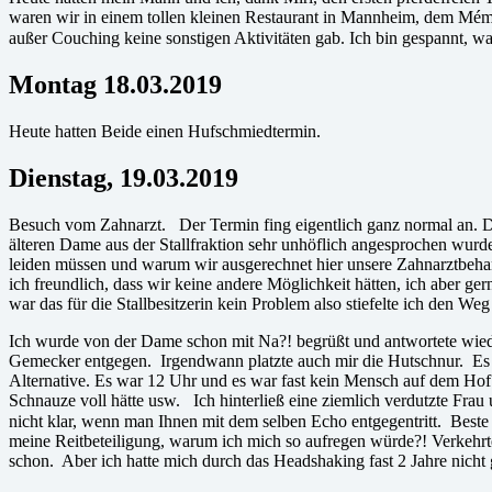
waren wir in einem tollen kleinen Restaurant in Mannheim, dem Mémoi
außer Couching keine sonstigen Aktivitäten gab. Ich bin gespannt
Montag 18.03.2019
Heute hatten Beide einen Hufschmiedtermin.
Dienstag, 19.03.2019
Besuch vom Zahnarzt. Der Termin fing eigentlich ganz normal an. Die 
älteren Dame aus der Stallfraktion sehr unhöflich angesprochen wurde
leiden müssen und warum wir ausgerechnet hier unsere Zahnarztbehan
ich freundlich, dass wir keine andere Möglichkeit hätten, ich aber gern
war das für die Stallbesitzerin kein Problem also stiefelte ich den W
Ich wurde von der Dame schon mit Na?! begrüßt und antwortete wieder
Gemecker entgegen. Irgendwann platzte auch mir die Hutschnur. Es gib
Alternative. Es war 12 Uhr und es war fast kein Mensch auf dem Hof. 
Schnauze voll hätte usw. Ich hinterließ eine ziemlich verdutzte Fr
nicht klar, wenn man Ihnen mit dem selben Echo entgegentritt. Best
meine Reitbeteiligung, warum ich mich so aufregen würde?! Verkehrte
schon. Aber ich hatte mich durch das Headshaking fast 2 Jahre nicht 