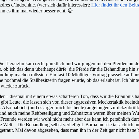
res d’Indochine. (wer sich dafür interessiert:
Hier findet ihr den Beit
, wann es ihm mal wieder besser geht. 😒
Tierärztin kam recht pünktlich und wir gingen mit den Pferden an den 
, ob ich das denn überhaupt dürfe, die Pferde für die Behandlung hin s
dlung machen müssten. Ein fast 10 Minütiger Vortrag prasselte auf un
e nochmal die Stallbesitzerin fragen würde, ob das erlaubt ist. Ich hint
eg wieder zurück.
 – diesmal mit einem etwas schärferen Ton, dass wir die Erlaubnis hät
t Leute, die lassen sich von dieser aggressiven Meckertaktik beeindru
Also hab ich (und es ärgert mich bis heute) angefangen zurückzubrüllen
au und auch meine Reitbeteiligung und Zahnärztin waren über meinen W
e Freunde werden wir wohl nicht mehr aber das kann ich persönlich d
 Welt! Die Behandlung selbst verlief gut. Barba musste tatsächlich a
getraut. Mal davon abgesehen, dass man ihn in der Zeit gar nicht hätte