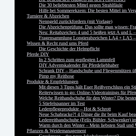
Die 30 beliebtesten Mittel gegen Strahlfäule
Hilfe bei Sommerekzem: Die besten Mittel im Verg
Turniere & Abzeichen
Nenngeld zurückfordern (mit Vorlage)
Die Abzeichenprüfung. Das sollte man wissen:
Neu: Reitabzeichen 4 und 5 heißen jetzt A und L –
Fragensammlung Longierabzeichen LA4 + LA5 – P
Wissen & Recht rund ums Pferd
Die Geschichte der Helmpflicht
Pferde DIY
In 2 Schritten zum gepflegten Lammfell
DIY Adventskalender für Pferdeliebhaber
Schrank DIY – Handschuhe und Fliegenmützen übe
Pimp my Reithose
Produkte & Empfehlungen
Mit diesen 3 Tipps hält Euer Reißverschluss ein St
Reiterwissen to go: Online-Videotrainings für Pfer
Welche Reithandschuhe für den Winter? Die besten
5 Stiefelspanner im Test
Lederpflegeprodukte – Hot & Schrott
Neue Schabracke?! 4 Dinge die ihr beim Kauf beac
Lederreithandschuhe (Felix Bühler, Schwenker) im
Warm durch den Winter – Mein liebsten Stall und
Pflanzen & Weidemanagement