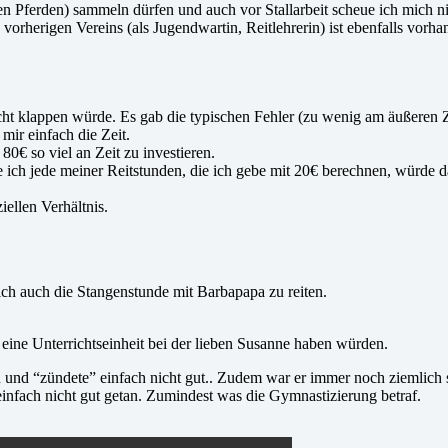
en Pferden) sammeln dürfen und auch vor Stallarbeit scheue ich mich n
rigen Vereins (als Jugendwartin, Reitlehrerin) ist ebenfalls vorhand
 nicht klappen würde. Es gab die typischen Fehler (zu wenig am äußeren 
mir einfach die Zeit.
80€ so viel an Zeit zu investieren.
e ich jede meiner Reitstunden, die ich gebe mit 20€ berechnen, würde d
ellen Verhältnis.
ich auch die Stangenstunde mit Barbapapa zu reiten.
eine Unterrichtseinheit bei der lieben Susanne haben würden.
en und “zündete” einfach nicht gut.. Zudem war er immer noch ziemlich 
einfach nicht gut getan. Zumindest was die Gymnastizierung betraf.