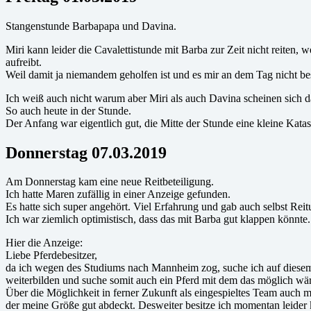
Stangenstunde Barbapapa und Davina.
Miri kann leider die Cavalettistunde mit Barba zur Zeit nicht reiten,
aufreibt.
Weil damit ja niemandem geholfen ist und es mir an dem Tag nicht bes
Ich weiß auch nicht warum aber Miri als auch Davina scheinen sich d
So auch heute in der Stunde.
Der Anfang war eigentlich gut, die Mitte der Stunde eine kleine Katast
Donnerstag 07.03.201
9
Am Donnerstag kam eine neue Reitbeteiligung.
Ich hatte Maren zufällig in einer Anzeige gefunden.
Es hatte sich super angehört. Viel Erfahrung und gab auch selbst Reitu
Ich war ziemlich optimistisch, dass das mit Barba gut klappen könnte
Hier die Anzeige:
Liebe Pferdebesitzer,
da ich wegen des Studiums nach Mannheim zog, suche ich auf diesem 
weiterbilden und suche somit auch ein Pferd mit dem das möglich wär
Über die Möglichkeit in ferner Zukunft als eingespieltes Team auch mal
der meine Größe gut abdeckt. Desweiter besitze ich momentan leider ke