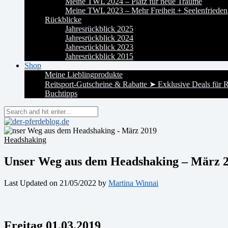
Meine TWL 2024 – Platz für neue Träume
Meine TWL 2023 – Mehr Freiheit + Seelenfrieden
Rückblicke
Jahresrückblick 2025
Jahresrückblick 2024
Jahresrückblick 2023
Jahresrückblick 2015
Shop
Meine Lieblingprodukte
Reitsport-Gutscheine & Rabatte ➤ Exklusive Deals für R
Buchtipps
Headshaking
Unser Weg aus dem Headshaking – März 
Last Updated on 21/05/2022 by
Martina Winnai
Freitag 01.03.2019