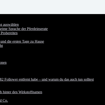
ung auswählen
heime Sprache der Pferdeinserate
 Probereiten
 und die ersten Tage zu Hause
ht
ionen
82 Follower entfernt habe – und warum du das auch tun solltest
ch hinter den Wirkstoffnamen
nd Co.