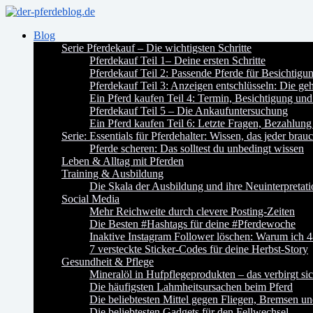
Blog
Serie Pferdekauf – Die wichtigsten Schritte
Pferdekauf Teil 1– Deine ersten Schritte
Pferdekauf Teil 2: Passende Pferde für Besichtig
Pferdekauf Teil 3: Anzeigen entschlüsseln: Die ge
Ein Pferd kaufen Teil 4: Termin, Besichtigung und
Pferdekauf Teil 5 – Die Ankaufuntersuchung
Ein Pferd kaufen Teil 6: Letzte Fragen, Bezahlung
Serie: Essentials für Pferdehalter: Wissen, das jeder brauc
Pferde scheren: Das solltest du unbedingt wissen
Leben & Alltag mit Pferden
Training & Ausbildung
Die Skala der Ausbildung und ihre Neuinterpretat
Social Media
Mehr Reichweite durch clevere Posting-Zeiten
Die Besten #Hashtags für deine #Pferdewoche
Inaktive Instagram Follower löschen: Warum ich 4
7 versteckte Sticker-Codes für deine Herbst-Story
Gesundheit & Pflege
Mineralöl in Hufpflegeprodukten – das verbirgt si
Die häufigsten Lahmheitsursachen beim Pferd
Die beliebtesten Mittel gegen Fliegen, Bremsen u
Die beliebtesten Gadgets für den Fellwechsel