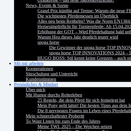
Graukresse – das neue Jakobskreuzkraut?
News, Events & Szene
Grand Prix künftig auf Trense: Warum die neue FE
Die wichtigsten Pferdemessen im Überblick
Alles neu beim Reithelm? Was die Norm EN1384:2
Herpesimpfpflicht für Turnierpferde: Ab 15.04.20
Erhöhung der GOT – Wird Pferdehaltung bald un
Warum Heu dieses Jahr deutlich teurer wird
spoga horse
Die Gewinner der spoga horse TOP INN
spoga horse TOP INNOVATIONS 2024 – Da
HUGO BOSS: Stil kennt keine Grenzen – auch nic
Mit mir arbeiten
Kooperationen
Sitzschulung und Unterricht
Kundenstimmen
Persönliches & Mindset
Über mich
Mit Humor durchs Reiterleben
25 Regeln, die dein Pferd für sich festgelegt hat
Mein Pony geht lahm! Die besten Tipps aus dem In
Die 8 nervigsten Fragen im Leben eines Pferdehalt
Mein schmerzhaftester Proberitt
To Want Listen bis zum Ende des Jahres
Meine TWL 2025 – Die Weichen setzen