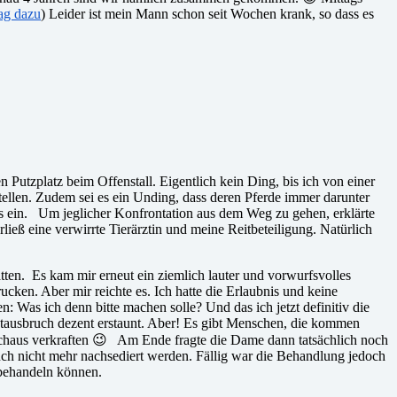
rag dazu
) Leider ist mein Mann schon seit Wochen krank, so dass es
Putzplatz beim Offenstall. Eigentlich kein Ding, bis ich von einer
tellen. Zudem sei es ein Unding, dass deren Pferde immer darunter
s ein. Um jeglicher Konfrontation aus dem Weg zu gehen, erklärte
erließ eine verwirrte Tierärztin und meine Reitbeteiligung. Natürlich
ten. Es kam mir erneut ein ziemlich lauter und vorwurfsvolles
cken. Aber mir reichte es. Ich hatte die Erlaubnis und keine
: Was ich denn bitte machen solle? Und das ich jetzt definitiv die
utausbruch dezent erstaunt. Aber! Es gibt Menschen, die kommen
urchaus verkraften 😉 Am Ende fragte die Dame dann tatsächlich noch
uch nicht mehr nachsediert werden. Fällig war die Behandlung jedoch
 behandeln können.