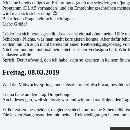
Ich habe bereits einiges an Erfahrungen (auch mit schwierigeren/jung
Programm (DLA5 vorhanden) und ein Empfehlungsschreiben meines vorhe
wird man sich sicher einig. 😉
Bei offenen Fragen einfach nachfragen.
Liebe Grüße!
Leider hat sich herausgestellt, dass es erst einmal ohne meine Hilfe
Schieben). Nichts, was man nicht korrigieren könnte. Aber dafür fehlt 
Zudem bin ich auch nicht bereits für einen Reitbeteiligungsbetrag von 
Nüchtern und unemotional betrachtet ist es ein Verlustgeschäft. Würd
entlasten würde.
Sprich. Der Aufwand, den ich habe, steht so gesehen in keinem finanzi
Freitag, 08.03.2019
Weil die Mittwochs-Springstunde absolut unterirdisch war, beschloss 
Loana hatte an dem Tag Doppellonge.
Auch deswegen, weil sie rossig war und wir am darauffolgenden Tag 
Er lief extrem bescheiden, reagierte schlecht auf meine Schenkelhilf
Die letzten Stangenstunden mit meinen Reitbeteiligungen hatten ihm 