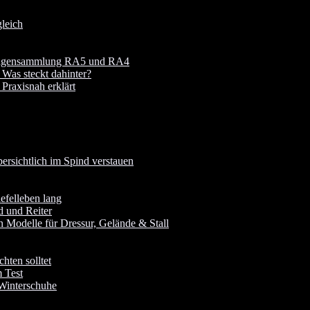
leich
 Fragensammlung RA5 und RA4
 Was steckt dahinter?
raxisnah erklärt
rsichtlich im Spind verstauen
iefelleben lang
d und Reiter
 Modelle für Dressur, Gelände & Stall
hten solltet
 Test
 Winterschuhe