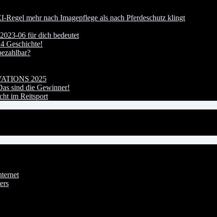
I-Regel mehr nach Imagepflege als nach Pferdeschutz klingt
023-06 für dich bedeutet
24 Geschichte!
bezahlbar?
OVATIONS 2025
s sind die Gewinner!
ht im Reitsport
ternet
ers